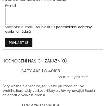
E-mail
Vložením e-mailu souhlasíte s
podmínkami ochrany
osobních údajů
PŘIHLÁSIT SE
HODNOCENÍ NAŠICH ZÁKAZNÍKŮ
ŠATY AXELLO 40103
Ivana Hynková
|
Hodnocení produktu je 5 z 5 hvězdiček.
Šaty krásné ale vracím,jsou velké průramcích i ve
výstřihu.Beru vždy velikost 42,byla vždy vyhovující.Zkusím
objednat o velikost menší.
TOP AXELLO 39009