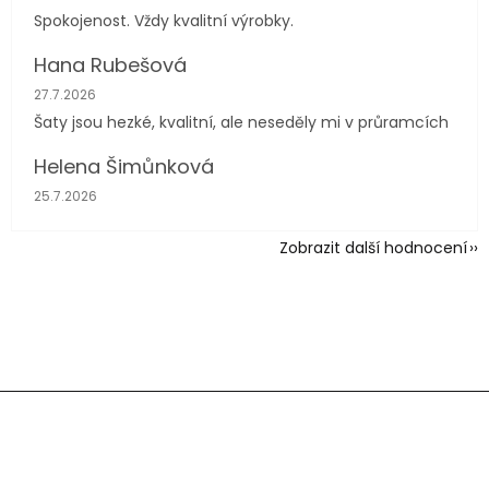
Spokojenost. Vždy kvalitní výrobky.
Hana Rubešová
Hodnocení obchodu je 4 z 5 hvězdiček.
27.7.2026
Šaty jsou hezké, kvalitní, ale neseděly mi v průramcích
Helena Šimůnková
Hodnocení obchodu je 5 z 5 hvězdiček.
25.7.2026
Zobrazit další hodnocení
Z
á
p
a
t