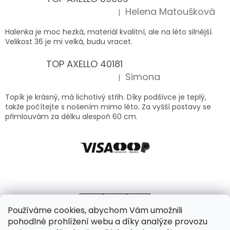
Helena Matoušková
|
Hodnocení produktu je 5 z 5 hvězdiček.
Halenka je moc hezká, materiál kvalitní, ale na léto silnější.
Velikost 36 je mi velká, budu vracet.
TOP AXELLO 40181
Simona
|
Hodnocení produktu je 5 z 5 hvězdiček.
Topík je krásný, má lichotivý střih. Díky podšívce je teplý,
takže počítejte s nošením mimo léto. Za vyšší postavy se
přimlouvám za délku alespoň 60 cm.
Používáme cookies, abychom Vám umožnili
pohodlné prohlížení webu a díky analýze provozu