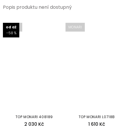
Popis produktu není dostupný
MONARI
od
až
MONARI
–58 %
TOP MONARI 408189
TOP MONARI L0718B
2 030 Kč
1 610 Kč