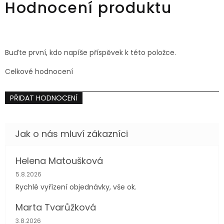
Hodnocení produktu
Buďte první, kdo napíše příspěvek k této položce.
Celkové hodnocení
PŘIDAT HODNOCENÍ
Helena Matoušková
Hodnocení obchodu je 5 z 5 hvězdiček.
5.8.2026
Rychlé vyřízení objednávky, vše ok.
Marta Tvarůžková
Hodnocení obchodu je 5 z 5 hvězdiček.
3.8.2026