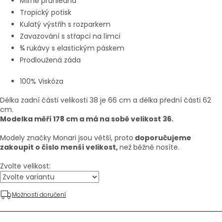
Mírně průhledná
Tropický potisk
Kulatý výstřih s rozparkem
Zavazování s střapci na límci
¾ rukávy s elastickým páskem
Prodloužená záda
100% Viskóza
Délka zadní části velikosti 38 je 66 cm a délka přední části 62
cm.
Modelka měří 178 cm a má na sobě velikost 36.
Modely značky Monari jsou větší, proto
doporučujeme
zakoupit o číslo menší velikost,
než běžně nosíte.
Zvolte velikost:
Možnosti doručení