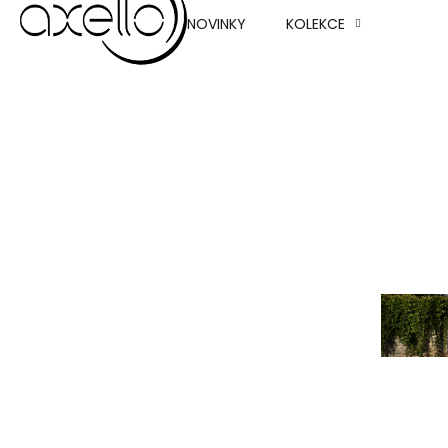
NOVINKY
KOLEKCE
Sukně
Kalhot
Svetry
Saka a
Bundy 
Nová