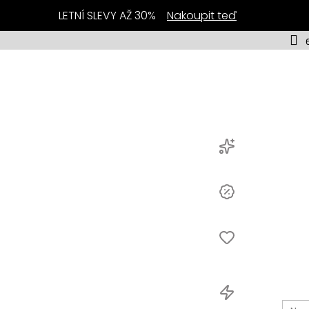
LETNÍ SLEVY AŽ 30%
Nakoupit teď
vinky
prodej
Novinky
dávanější
Výprodej
ční
ka
Nejprodávanější
Akční
 halenky
nabídka