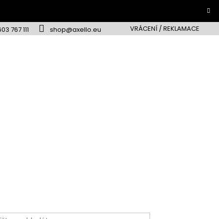
VRÁCENÍ / REKLAMACE
603 767 111
shop@axello.eu