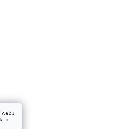
í webu
ýkon a