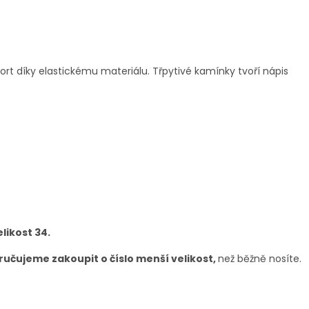
ort díky elastickému materiálu. Třpytivé kamínky tvoří nápis
likost 34.
učujeme zakoupit o číslo menší velikost,
než běžně nosíte.