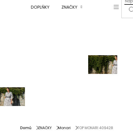
DOPLŇKY
ZNAČKY
Monari
y
Rock and Blue
Para Mi
 blazery
a kabáty
Nová kolekce
 kolekce
Domů
ZNAČKY
Monari
TOP MONARI 409428