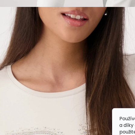
Použív
a díky
použit