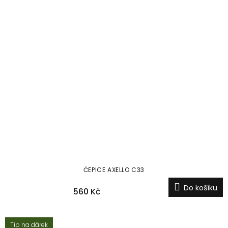
ČEPICE AXELLO C33
Do košíku
560 Kč
Tip na dárek