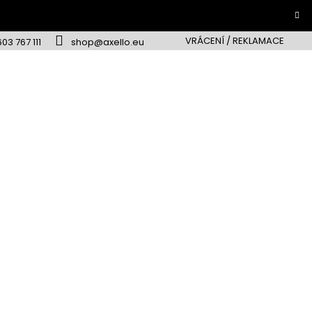
VRÁCENÍ / REKLAMACE
603 767 111
shop@axello.eu