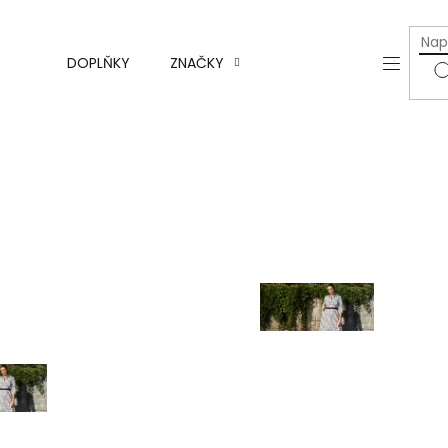
a
y
Axello -
DOPLŇKY
ZNAČKY
SLEVY
česká
výroba
Monari
y
Rock and
Blue
Para Mi
y
 a
y
Nová
kolekce
á