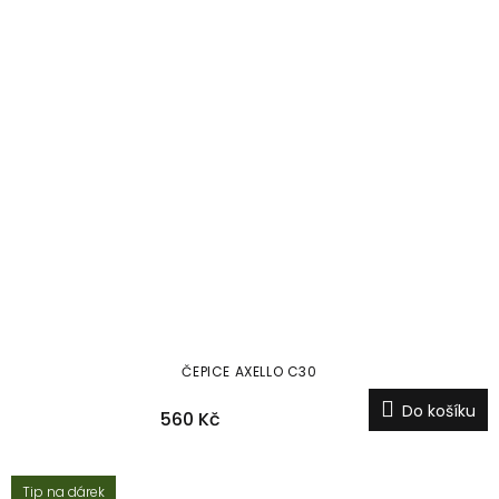
ČEPICE AXELLO C30
Do košíku
560 Kč
Tip na dárek