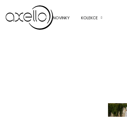
Topy 
halenk
NOVINKY
KOLEKCE
Sukně
Kalhot
Svetry
Saka a
blazer
Bundy
kabát
Nov