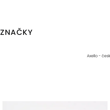
kole
ZNAČKY
Axello - če
V
ý