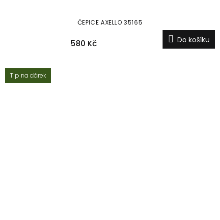
ČEPICE AXELLO 35165
Do košíku
580 Kč
Tip na dárek