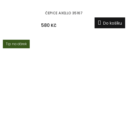
ČEPICE AXELLO 35167
Do košíku
580 Kč
Tip na dárek