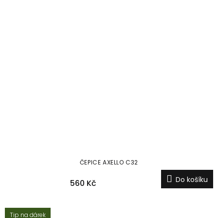
ČEPICE AXELLO C32
Do košíku
560 Kč
Tip na dárek