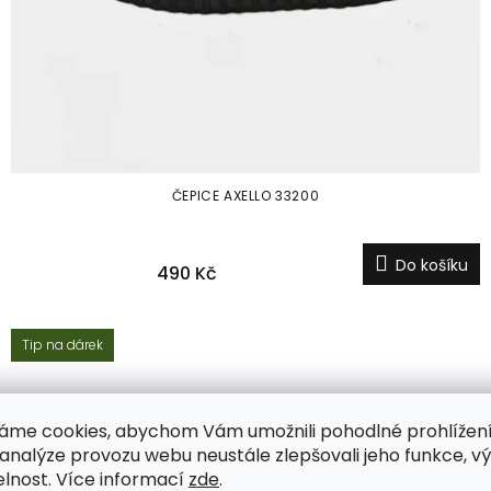
ČEPICE AXELLO 33200
Do košíku
490 Kč
Tip na dárek
áme cookies, abychom Vám umožnili pohodlné prohlížen
 analýze provozu webu neustále zlepšovali jeho funkce, v
elnost. Více informací
zde
.