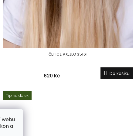
ČEPICE AXELLO 35161
Do košíku
620 Kč
Tip na dárek
í webu
ýkon a