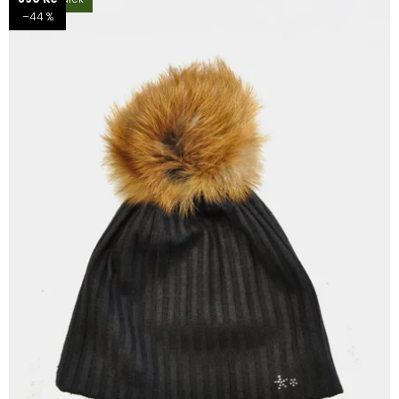
–44 %