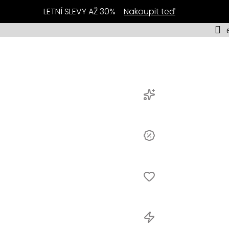
LETNÍ SLEVY AŽ 30%
Nakoupit teď
y
ej
Novinky
lery
Výprodej
ční
ka
Bestsellery
Akční
nabídka