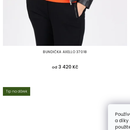
BUNDIČKA AXELLO 37018
3 420 Kč
od
38
Tip na dárek
Použív
a díky
použit