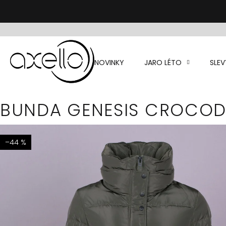
Přejít
na
obsah
NOVINKY
JARO LÉTO
SLEV
BUNDA GENESIS CROCODI
–44 %