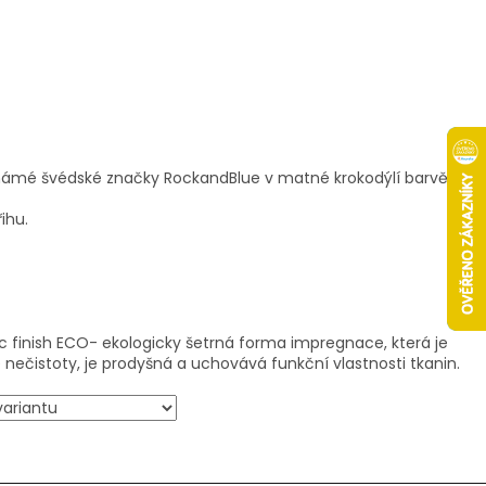
námé švédské značky RockandBlue v matné krokodýlí barvě .
ihu.
c finish ECO- ekologicky šetrná forma impregnace, která je
 nečistoty, je prodyšná a uchovává funkční vlastnosti tkanin.