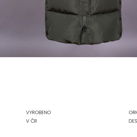
VYROBENO
ORI
V ČR
DES