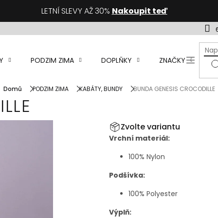
LETNÍ SLEVY AŽ 30%
Nakoupit teď
Y
PODZIM ZIMA
DOPLŇKY
ZNAČKY
D
Domů
PODZIM ZIMA
KABÁTY, BUNDY
BUNDA GENESIS CROCODILLE
LLE
Zvolte variantu
Vrchní materiál:
100% Nylon
Podšívka:
100% Polyester
Výplň: