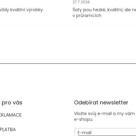
hodu je 5 z 5 hvězdiček.
Hodnocení obchodu je 4 z 5 h
27.7.2026
Vždy kvalitní výrobky.
Šaty jsou hezké, kvalitní, ale 
v průramcích
 pro vás
Odebírat newsletter
Vložte svůj e-mail a my vá
REKLAMACE
e-shopu.
PLATBA
E-mail