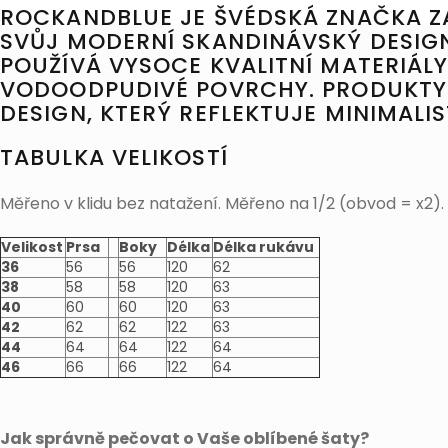
ROCKANDBLUE JE ŠVÉDSKÁ ZNAČKA 
SVŮJ MODERNÍ SKANDINÁVSKÝ DESIGN
POUŽÍVÁ VYSOCE KVALITNÍ MATERIÁLY,
VODOODPUDIVÉ POVRCHY. PRODUKTY 
DESIGN, KTERÝ REFLEKTUJE MINIMALI
TABULKA VELIKOSTÍ
Měřeno v klidu bez natažení. Měřeno na 1/2 (obvod = x2)
Velikost
Prsa
Boky
Délka
Délka rukávu
36
56
56
120
62
38
58
58
120
63
40
60
60
120
63
42
62
62
122
63
44
64
64
122
64
46
66
66
122
64
Jak správně pečovat o Vaše oblíbené šaty?