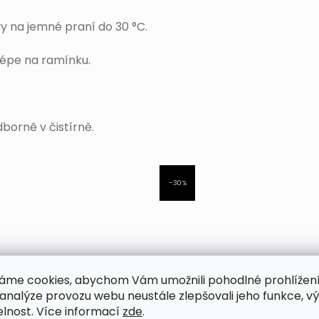
y na jemné praní do 30 °C.
jlépe na ramínku.
borně v čistírně.
–30 %
áme cookies, abychom Vám umožnili pohodlné prohlížen
 analýze provozu webu neustále zlepšovali jeho funkce, v
elnost. Více informací
zde
.