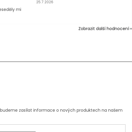
vězdiček.
Hodnocení obchodu je 5 z 5 hvězdiček.
25.7.2026
neseděly mi
Zobrazit další hodnocení
m budeme zasílat informace o nových produktech na našem