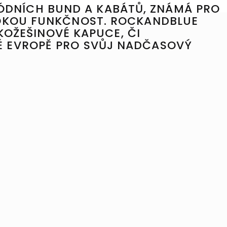
ÓDNÍCH BUND A KABÁTŮ, ZNÁMÁ PRO
SOKOU FUNKČNOST. ROCKANDBLUE
 KOŽEŠINOVÉ KAPUCE, ČI
É EVROPĚ PRO SVŮJ NADČASOVÝ