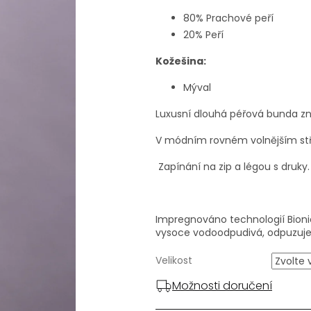
80% Prachové peří
20% Peří
Kožešina:
Mýval
Luxusní dlouhá péřová bunda z
V módním rovném volnějším stř
Zapínání na zip a légou s druky.
Impregnováno technologií Bioni
vysoce vodoodpudivá,
odpuzuje
Velikost
Možnosti doručení