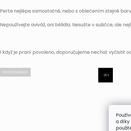
Perte nejlépe samostatně, nebo s oblečením stejné barv
Nepoužívejte aviváž, ani bělidla. Nesušte v sušičce, ale ne
I když je praní povoleno, doporučujeme nechat vyčistit od
ROCKANDBLUE
–20 %
Použív
a díky
použit