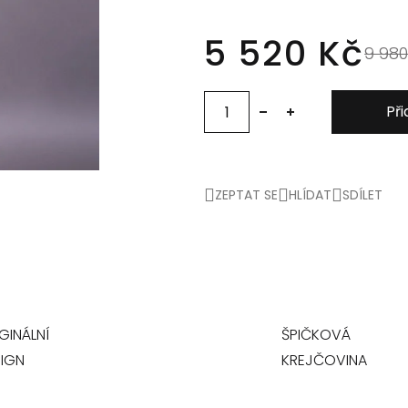
5 520 Kč
9 980
Při
ZEPTAT SE
HLÍDAT
SDÍLET
GINÁLNÍ
ŠPIČKOVÁ
IGN
KREJČOVINA