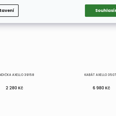
tavení
Souhlas
NDIČKA AXELLO 39158
KABÁT AXELLO 350
2 280 Kč
6 980 Kč
4
46
48
38
40
44