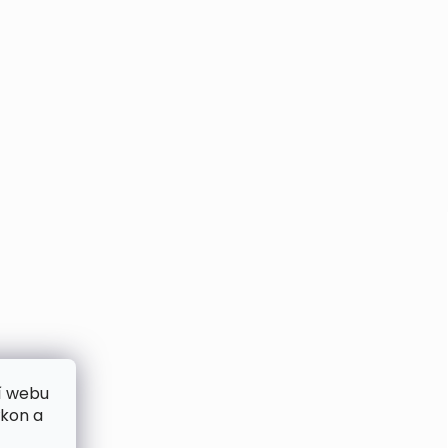
í webu
ýkon a