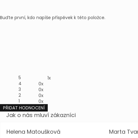
Buďte první, kdo napíše příspěvek k této položce.
5
1x
4
0x
3
0x
2
0x
1
0x
PŘIDAT HODNOCENÍ
V
ý
p
i
Helena Matoušková
Marta Tva
s