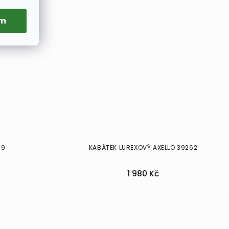
ím
79
KABÁTEK LUREXOVÝ AXELLO 39262
1 980 Kč
36
38
40
42
44
46
48