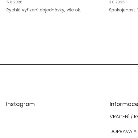
Hodnocení obchodu je 5 z 5 hvězdiček.
Hodnocení obc
5.8.2026
3.8.2026
h
Rychlé vyřízení objednávky, vše ok.
Spokojenost. 
o
d
n
o
c
e
n
í
Z
á
Instagram
Informace
p
VRÁCENÍ / 
a
DOPRAVA A 