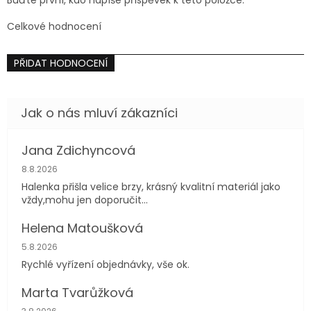
Buďte první, kdo napíše příspěvek k této položce.
Celkové hodnocení
PŘIDAT HODNOCENÍ
Jana Zdichyncová
Hodnocení obchodu je 5 z 5 hvězdiček.
8.8.2026
Halenka přišla velice brzy, krásný kvalitní materiál jako
vždy,mohu jen doporučit...
Helena Matoušková
Hodnocení obchodu je 5 z 5 hvězdiček.
5.8.2026
Rychlé vyřízení objednávky, vše ok.
Marta Tvarůžková
Hodnocení obchodu je 5 z 5 hvězdiček.