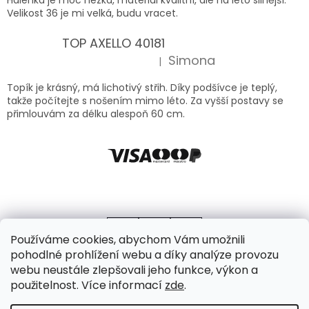
Velikost 36 je mi velká, budu vracet.
TOP AXELLO 40181
Simona
|
Hodnocení produktu je 5 z 5 hvězdiček.
Topík je krásný, má lichotivý střih. Díky podšívce je teplý,
takže počítejte s nošením mimo léto. Za vyšší postavy se
přimlouvám za délku alespoň 60 cm.
Používáme cookies, abychom Vám umožnili
pohodlné prohlížení webu a díky analýze provozu
webu neustále zlepšovali jeho funkce, výkon a
použitelnost. Více informací
zde
.
Vytvořil Shoptet