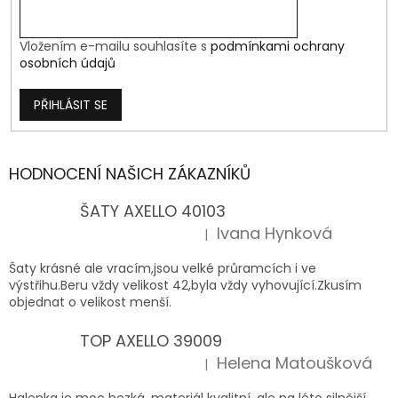
Vložením e-mailu souhlasíte s
podmínkami ochrany
osobních údajů
PŘIHLÁSIT SE
HODNOCENÍ NAŠICH ZÁKAZNÍKŮ
ŠATY AXELLO 40103
Ivana Hynková
|
Hodnocení produktu je 5 z 5 hvězdiček.
Šaty krásné ale vracím,jsou velké průramcích i ve
výstřihu.Beru vždy velikost 42,byla vždy vyhovující.Zkusím
objednat o velikost menší.
TOP AXELLO 39009
Helena Matoušková
|
Hodnocení produktu je 5 z 5 hvězdiček.
Halenka je moc hezká, materiál kvalitní, ale na léto silnější.