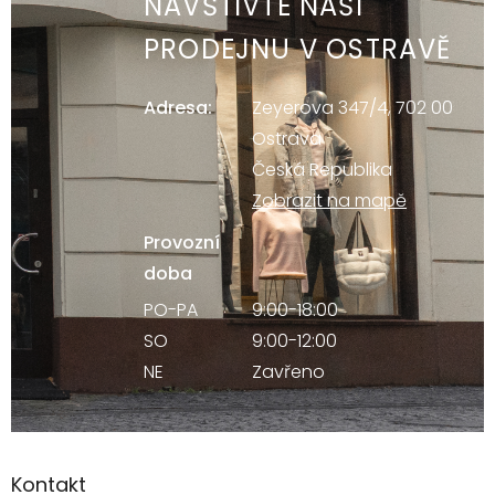
NAVŠTIVTE NAŠI
PRODEJNU V OSTRAVĚ
Adresa:
Zeyerova 347/4, 702 00
Ostrava
Česká Republika
Zobrazit na mapě
Provozní
doba
PO-PA
9:00-18:00
SO
9:00-12:00
NE
Zavřeno
Kontakt