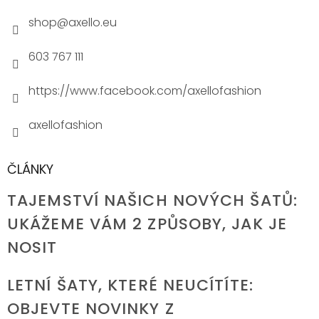
shop
@
axello.eu
603 767 111
https://www.facebook.com/axellofashion
axellofashion
ČLÁNKY
TAJEMSTVÍ NAŠICH NOVÝCH ŠATŮ:
UKÁŽEME VÁM 2 ZPŮSOBY, JAK JE
NOSIT
LETNÍ ŠATY, KTERÉ NEUCÍTÍTE:
OBJEVTE NOVINKY Z