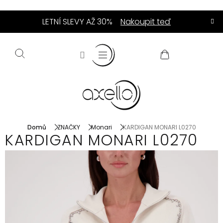
Přejít
LETNÍ SLEVY AŽ 30%
Nakoupit teď
na
obsah
NÁKUPNÍ
KOŠÍK
Domů
ZNAČKY
Monari
KARDIGAN MONARI L0270
KARDIGAN MONARI L0270