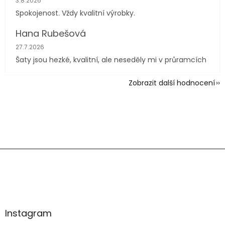
3.8.2026
Spokojenost. Vždy kvalitní výrobky.
Hana Rubešová
Hodnocení obchodu je 4 z 5 hvězdiček.
27.7.2026
Šaty jsou hezké, kvalitní, ale neseděly mi v průramcích
Zobrazit další hodnocení
Z
á
p
a
t
í
Instagram