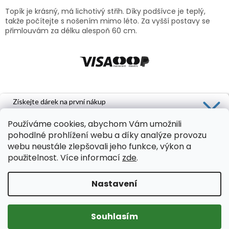
Topík je krásný, má lichotivý střih. Díky podšívce je teplý,
takže počítejte s nošením mimo léto. Za vyšší postavy se
přimlouvám za délku alespoň 60 cm.
Získejte dárek na první nákup
Stačí se přihlásit k odběru našeho
Používáme cookies, abychom Vám umožnili
newsletteru a 5 % sleva je Vaše.
pohodlné prohlížení webu a díky analýze provozu
webu neustále zlepšovali jeho funkce, výkon a
použitelnost. Více informací
zde
.
Vytvořil Shoptet
Souhlasím se zasíláním obchodních sdělení a se
Copyright 2026
Axello
. Všechna práva vyhrazena.
Upravit
Nastavení
zpracováním osobních údajů pro marketingové účely.
nastavení cookies
Získat dárek
Souhlasím
Zásady zpracování osobních údajů