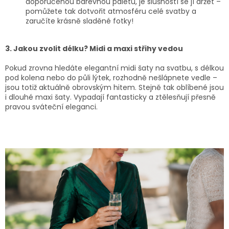
doporučenou barevnou paletu, je slušností se jí držet –
pomůžete tak dotvořit atmosféru celé svatby a
zaručíte krásně sladěné fotky!
3. Jakou zvolit délku? Midi a maxi střihy vedou
Pokud zrovna hledáte elegantní midi šaty na svatbu, s délkou
pod kolena nebo do půli lýtek, rozhodně nešlápnete vedle –
jsou totiž aktuálně obrovským hitem. Stejně tak oblíbené jsou
i dlouhé maxi šaty. Vypadají fantasticky a ztělesňují přesně
pravou sváteční eleganci.