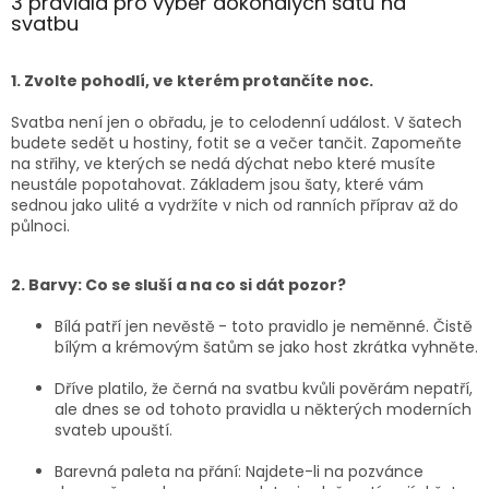
3 pravidla pro výběr dokonalých šatů na
svatbu
1. Zvolte pohodlí, ve kterém protančíte noc.
Svatba není jen o obřadu, je to celodenní událost. V šatech
budete sedět u hostiny, fotit se a večer tančit. Zapomeňte
na střihy, ve kterých se nedá dýchat nebo které musíte
neustále popotahovat. Základem jsou šaty, které vám
sednou jako ulité a vydržíte v nich od ranních příprav až do
půlnoci.
2. Barvy: Co se sluší a na co si dát pozor?
Bílá patří jen nevěstě
- toto pravidlo je neměnné. Čistě
bílým a krémovým šatům se jako host zkrátka vyhněte.
Dříve platilo, že černá na svatbu kvůli pověrám nepatří,
ale dnes se od tohoto pravidla u některých moderních
svateb upouští.
Barevná paleta na přání: Najdete-li na pozvánce