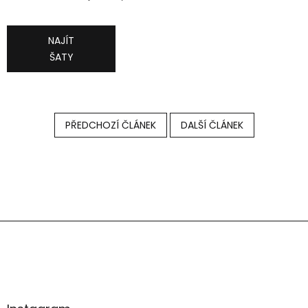
NAJÍT
ŠATY
PŘEDCHOZÍ ČLÁNEK
DALŠÍ ČLÁNEK
Z
á
p
a
t
í