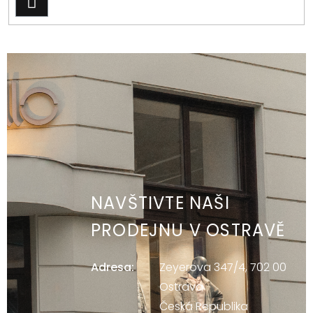
PŘIHLÁSIT
SE
NAVŠTIVTE NAŠI
PRODEJNU V OSTRAVĚ
Adresa:
Zeyerova 347/4, 702 00
Ostrava
Česká Republika