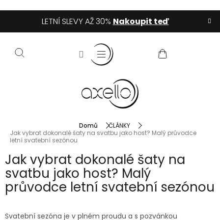
Přejít
LETNÍ SLEVY AŽ 30%
Nakoupit teď
na
obsah
NÁKUPNÍ
KOŠÍK
Domů
ČLÁNKY
Jak vybrat dokonalé šaty na svatbu jako host? Malý průvodce
letní svatební sezónou
Jak vybrat dokonalé šaty na
svatbu jako host? Malý
průvodce letní svatební sezónou
Svatební sezóna je v plném proudu a s pozvánkou