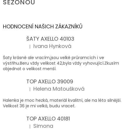
SEZÓNOU
HODNOCENÍ NAŠICH ZÁKAZNÍKŮ
ŠATY AXELLO 40103
Ivana Hynková
|
Hodnocení produktu je 5 z 5 hvězdiček.
Šaty krásné ale vracím,jsou velké průramcích i ve
výstřihu.Beru vždy velikost 42,byla vždy vyhovující.Zkusím
objednat o velikost menší.
TOP AXELLO 39009
Helena Matoušková
|
Hodnocení produktu je 5 z 5 hvězdiček.
Halenka je moc hezká, materiál kvalitní, ale na léto silnější.
Velikost 36 je mi velká, budu vracet.
TOP AXELLO 40181
Simona
|
Hodnocení produktu je 5 z 5 hvězdiček.