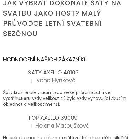
JAK VYBRAT DOKONALÉ ŠATY NA
SVATBU JAKO HOST? MALÝ
PRŮVODCE LETNÍ SVATEBNÍ
SEZÓNOU
HODNOCENÍ NAŠICH ZÁKAZNÍKŮ
ŠATY AXELLO 40103
Ivana Hynková
|
Hodnocení produktu je 5 z 5 hvězdiček.
Šaty krásné ale vracím,jsou velké průramcích i ve
výstřihu.Beru vždy velikost 42,byla vždy vyhovující.Zkusím
objednat o velikost menší.
TOP AXELLO 39009
Helena Matoušková
|
Hodnocení produktu je 5 z 5 hvězdiček.
Halenka je moc hezká, materiál kvalitní, ale na léto silnější.