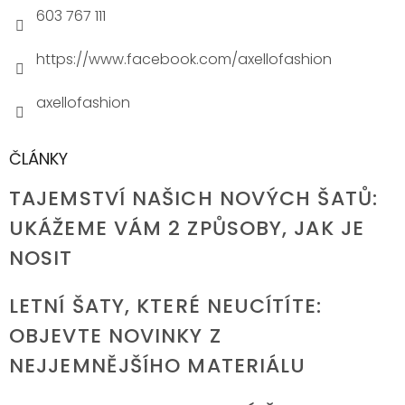
603 767 111
https://www.facebook.com/axellofashion
axellofashion
ČLÁNKY
TAJEMSTVÍ NAŠICH NOVÝCH ŠATŮ:
UKÁŽEME VÁM 2 ZPŮSOBY, JAK JE
NOSIT
LETNÍ ŠATY, KTERÉ NEUCÍTÍTE:
OBJEVTE NOVINKY Z
NEJJEMNĚJŠÍHO MATERIÁLU