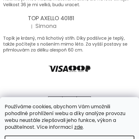
Velikost 36 je mi velká, budu vracet.
TOP AXELLO 40181
Simona
|
Hodnocení produktu je 5 z 5 hvězdiček.
Topík je krásný, má lichotivý střih. Díky podšívce je teplý,
takže počítejte s nošením mimo léto. Za vyšší postavy se
přimlouvám za délku alespoň 60 cm.
Používáme cookies, abychom Vám umožnili
pohodlné prohlížení webu a díky analýze provozu
webu neustále zlepšovali jeho funkce, výkon a
použitelnost. Více informací
zde
.
Vytvořil Shoptet