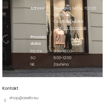
Adresa:
Zeyerova 347/4, 702 00
Ostrava
Česká Republika
Zobrazit na mapě
Provozní
doba
PO-PA
9:00-18:00
SO
9:00-12:00
NE
Zavřeno
Kontakt
shop
@
axello.eu