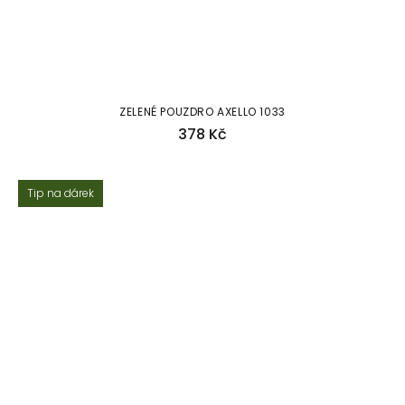
ZELENÉ POUZDRO AXELLO 1033
378 Kč
Tip na dárek