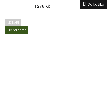
Do košíku
1 278 Kč
MONARI
Tip na dárek