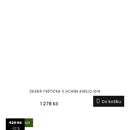
ZELENÁ TAŠTIČKA S UCHEM AXELLO 1014
Do košíku
1 278 Kč
Tip na dárek
420 Kč
–10 %