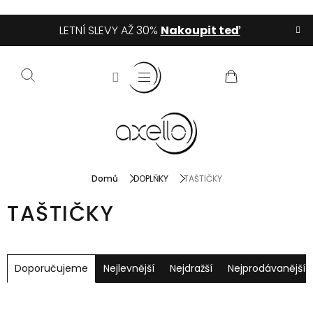
Přejít
LETNÍ SLEVY AŽ 30%
Nakoupit teď
na
obsah
NÁKUPNÍ
KOŠÍK
Domů
DOPLŇKY
TAŠTIČKY
TAŠTIČKY
Ř
a
Doporučujeme
Nejlevnější
Nejdražší
Nejprodávanější
z
e
n