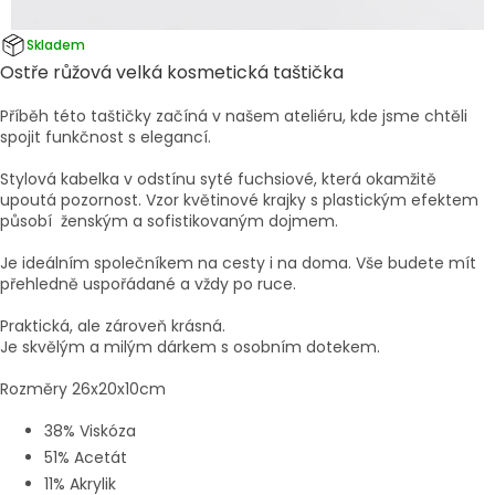
Skladem
Ostře růžová velká kosmetická taštička
Příběh této taštičky začíná v našem ateliéru, kde jsme chtěli
spojit funkčnost s elegancí.
Stylová kabelka v odstínu syté fuchsiové, která okamžitě
upoutá pozornost. Vzor květinové krajky s plastickým efektem
působí ženským a sofistikovaným dojmem.
Je ideálním společníkem na cesty i na doma. Vše budete mít
přehledně uspořádané a vždy po ruce.
Praktická, ale zároveň krásná.
Je skvělým a milým dárkem s osobním dotekem.
Rozměry 26x20x10cm
38% Viskóza
51% Acetát
11% Akrylik