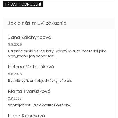
PŘIDAT HODNOCENÍ
Jana Zdichyncová
Hodnocení obchodu je 5 z 5 hvězdiček.
8.8.2026
Halenka přišla velice brzy, krásný kvalitní materiál jako
vždy,mohu jen doporučit...
Helena Matoušková
Hodnocení obchodu je 5 z 5 hvězdiček.
5.8.2026
Rychlé vyřízení objednávky, vše ok.
Marta Tvarůžková
Hodnocení obchodu je 5 z 5 hvězdiček.
3.8.2026
Spokojenost. Vždy kvalitní výrobky.
Hana Rubešová