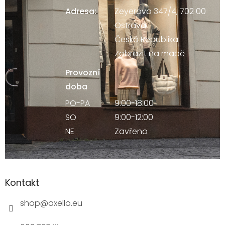
Adresa:
Zeyerova 347/4, 702 00
Ostrava
Česká Republika
Zobrazit na mapě
Provozní
doba
PO-PA
9:00-18:00
SO
9:00-12:00
NE
Zavřeno
Kontakt
shop
@
axello.eu