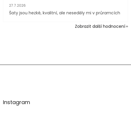
Hodnocení obchodu je 4 z 5 hvězdiček.
27.7.2026
Šaty jsou hezké, kvalitní, ale neseděly mi v průramcích
Zobrazit další hodnocení
Z
á
p
a
t
í
Instagram