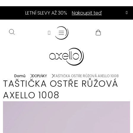
Přejít
LETNÍ SLEVY AŽ 30%
Nakoupit teď
na
obsah
NÁKUPNÍ
KOŠÍK
Domů
DOPLŇKY
TAŠTIČKA OSTŘE RŮŽOVÁ AXELLO 1008
TAŠTIČKA OSTŘE RŮŽOVÁ
AXELLO 1008