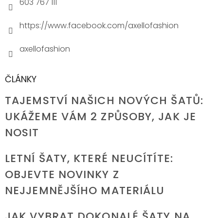
603 767 111
https://www.facebook.com/axellofashion
axellofashion
ČLÁNKY
TAJEMSTVÍ NAŠICH NOVÝCH ŠATŮ:
UKÁŽEME VÁM 2 ZPŮSOBY, JAK JE
NOSIT
LETNÍ ŠATY, KTERÉ NEUCÍTÍTE:
OBJEVTE NOVINKY Z
NEJJEMNĚJŠÍHO MATERIÁLU
JAK VYBRAT DOKONALÉ ŠATY NA