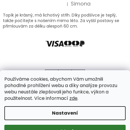
Simona
|
Hodnocení produktu je 5 z 5 hvězdiček.
Topík je krásný, má lichotivý střih. Díky podšívce je teplý,
takže počítejte s nošením mimo léto. Za vyšší postavy se
přimlouvám za délku alespoň 60 cm.
Používáme cookies, abychom Vám umožnili
pohodlné prohlížení webu a díky analýze provozu
webu neustále zlepšovali jeho funkce, výkon a
použitelnost. Více informací
zde
.
Vytvořil Shoptet
Copyright 2026
Axello
. Všechna práva vyhrazena.
Upravit
Nastavení
nastavení cookies