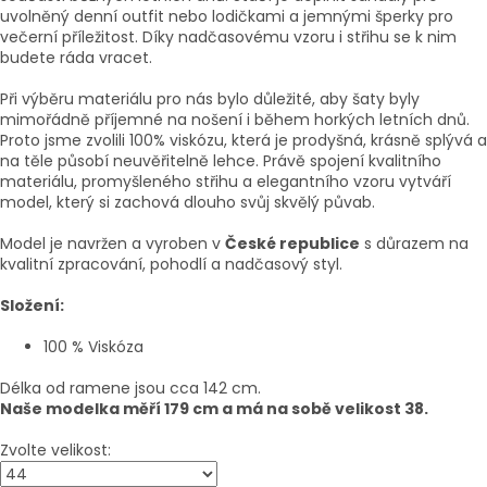
uvolněný denní outfit nebo lodičkami a jemnými šperky pro
večerní příležitost. Díky nadčasovému vzoru i střihu se k nim
budete ráda vracet.
Při výběru materiálu pro nás bylo důležité, aby šaty byly
mimořádně příjemné na nošení i během horkých letních dnů.
Proto jsme zvolili 100% viskózu, která je prodyšná, krásně splývá a
na těle působí neuvěřitelně lehce. Právě spojení kvalitního
materiálu, promyšleného střihu a elegantního vzoru vytváří
model, který si zachová dlouho svůj skvělý půvab.
Model je navržen a vyroben v
České republice
s důrazem na
kvalitní zpracování, pohodlí a nadčasový styl.
Složení:
100 % Viskóza
Délka od ramene jsou cca 142 cm.
Naše modelka měří 179 cm a má na sobě velikost 38.
Zvolte velikost: