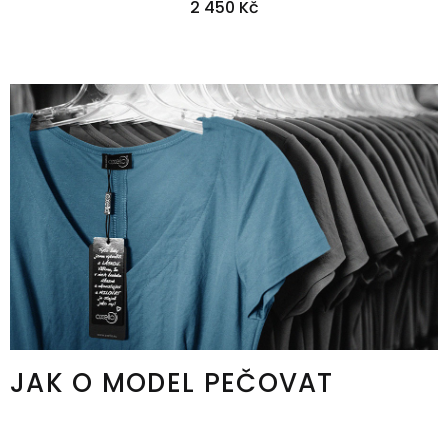
2 450 Kč
36
38
40
42
44
46
48
JAK O MODEL PEČOVAT