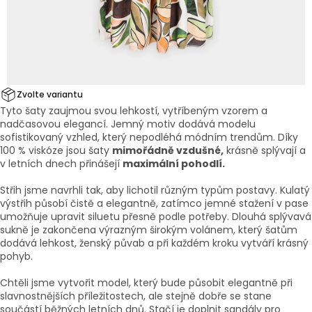
Zvolte variantu
Tyto šaty zaujmou svou lehkostí, vytříbeným vzorem a
nadčasovou elegancí. Jemný motiv dodává modelu
sofistikovaný vzhled, který nepodléhá módním trendům. Díky
100 % viskóze jsou šaty
mimořádně vzdušné,
krásně splývají a
v letních dnech přinášejí
maximální pohodlí.
Střih jsme navrhli tak, aby lichotil různým typům postavy. Kulatý
výstřih působí čistě a elegantně, zatímco jemné stažení v pase
umožňuje upravit siluetu přesně podle potřeby. Dlouhá splývavá
sukně je zakončena výrazným širokým volánem, který šatům
dodává lehkost, ženský půvab a při každém kroku vytváří krásný
pohyb.
Chtěli jsme vytvořit model, který bude působit elegantně při
slavnostnějších příležitostech, ale stejně dobře se stane
součástí běžných letních dnů. Stačí je doplnit sandály pro