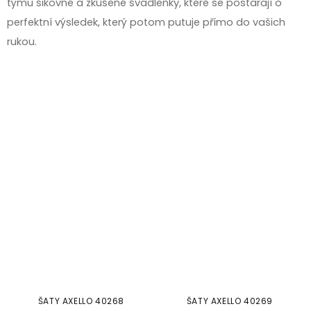
týmu šikovné a zkušené švadlenky, které se postarají o
perfektní výsledek, který potom putuje přímo do vašich
rukou.
ŠATY AXELLO 40268
ŠATY AXELLO 40269