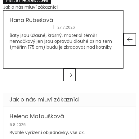
PŘIDAT HODNOCENÍ
V
Jak o nás mluví zákazníci
ý
p
Hana Rubešová
i
|
27.7.2026
Hodnocení produktu je 5 z 5 hvězdiček.
s
Šaty jsou úžasné, krásný, materiál téměř
h
nemačkavý jen jsou opravdu dlouhé až na zem
o
(měřím 175 cm) budu je zkracovat nad kotníky.
d
n
o
c
e
n
í
Helena Matoušková
Hodnocení obchodu je 5 z 5 hvězdiček.
5.8.2026
Rychlé vyřízení objednávky, vše ok.