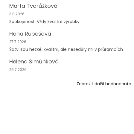
Marta Tvarůžková
Hodnocení obchodu je 5 z 5 hvězdiček.
3.8.2026
Spokojenost. Vždy kvalitní výrobky.
Hana Rubešová
Hodnocení obchodu je 4 z 5 hvězdiček.
27.7.2026
Šaty jsou hezké, kvalitní, ale neseděly mi v průramcích
Helena Šimůnková
Hodnocení obchodu je 5 z 5 hvězdiček.
25.7.2026
Zobrazit další hodnocení
Z
á
p
a