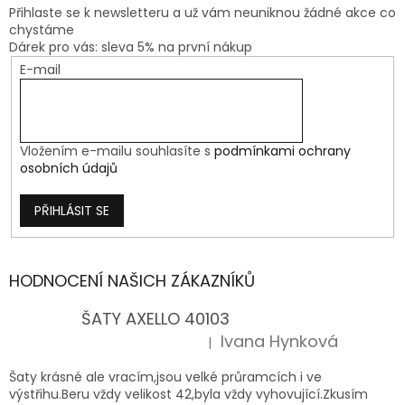
Přihlaste se k newsletteru a už vám neuniknou žádné akce co
chystáme
Dárek pro vás: sleva 5% na první nákup
E-mail
Vložením e-mailu souhlasíte s
podmínkami ochrany
osobních údajů
PŘIHLÁSIT SE
HODNOCENÍ NAŠICH ZÁKAZNÍKŮ
ŠATY AXELLO 40103
Ivana Hynková
|
Hodnocení produktu je 5 z 5 hvězdiček.
Šaty krásné ale vracím,jsou velké průramcích i ve
výstřihu.Beru vždy velikost 42,byla vždy vyhovující.Zkusím