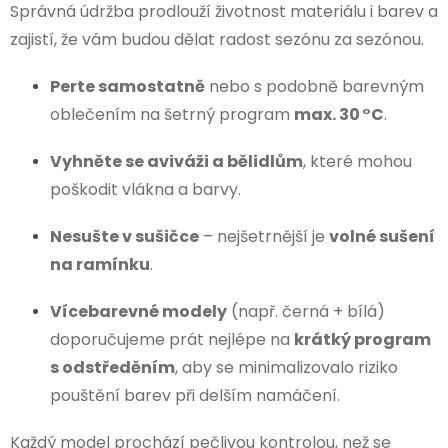
Správná údržba prodlouží životnost materiálu i barev a
zajistí, že vám budou dělat radost sezónu za sezónou.
Perte samostatně
nebo s podobně barevným
oblečením na šetrný program
max. 30 °C
.
Vyhněte se aviváži a bělidlům
, které mohou
poškodit vlákna a barvy.
Nesušte v sušičce
– nejšetrnější je
volné sušení
na ramínku
.
Vícebarevné modely
(např. černá + bílá)
doporučujeme prát nejlépe na
krátký program
s odstředěním
, aby se minimalizovalo riziko
pouštění barev při delším namáčení.
Každý model prochází pečlivou kontrolou, než se