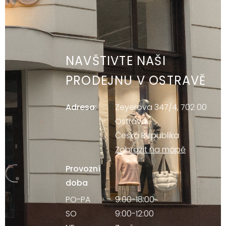
NAVŠTIVTE NAŠI
PRODEJNU V OSTRAVĚ
Adresa:
Zeyerova 347/4, 702 00
Ostrava
Česká Republika
Zobrazit na mapě
Provozní
doba
PO-PA
9:00-18:00
SO
9:00-12:00