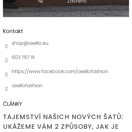
NE
Zavřeno
Kontakt
shop
@
axello.eu
603 767 111
https://www.facebook.com/axellofashion
axellofashion
ČLÁNKY
TAJEMSTVÍ NAŠICH NOVÝCH ŠATŮ:
UKÁŽEME VÁM 2 ZPŮSOBY, JAK JE