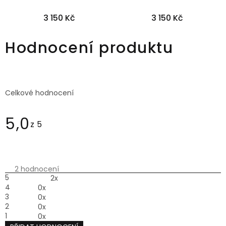
3 150 Kč
3 150 Kč
36
38
40
42
44
46
36
38
40
42
44
46
Hodnocení produktu
Celkové hodnocení
5,0
Průměrné
hodnocení
produktu
2 hodnocení
je
5,0
5
2x
z 5
4
0x
hvězdiček.
3
0x
2
0x
1
0x