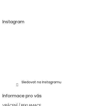
t
í
Instagram
Sledovat na Instagramu
Informace pro vás
VRÁCENÍ / REKLAMACE