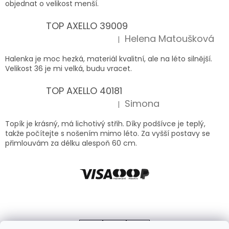
objednat o velikost menší.
TOP AXELLO 39009
Helena Matoušková
|
Hodnocení produktu je 5 z 5 hvězdiček.
Halenka je moc hezká, materiál kvalitní, ale na léto silnější.
Velikost 36 je mi velká, budu vracet.
TOP AXELLO 40181
Simona
|
Hodnocení produktu je 5 z 5 hvězdiček.
Topík je krásný, má lichotivý střih. Díky podšívce je teplý,
takže počítejte s nošením mimo léto. Za vyšší postavy se
přimlouvám za délku alespoň 60 cm.