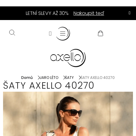
Přejít
LETNÍ SLEVY AŽ 30%
Nakoupit teď
na
obsah
NÁKUPNÍ
KOŠÍK
Domů
JARO LÉTO
ŠATY
ŠATY AXELLO 40270
ŠATY AXELLO 40270