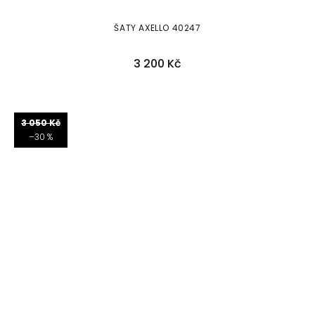
ŠATY AXELLO 40247
3 200 Kč
46
3 050 Kč
–30 %