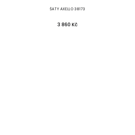
ŠATY AXELLO 38173
3 860 Kč
36
38
40