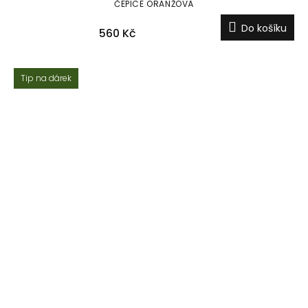
ČEPICE ORANŽOVÁ
Do košíku
560 Kč
Tip na dárek