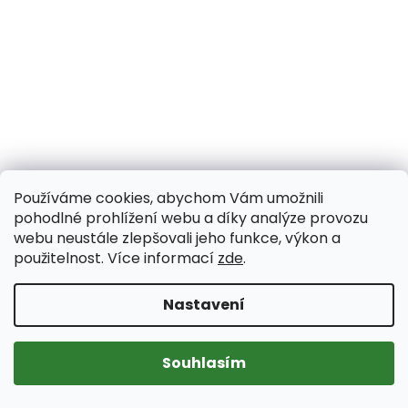
Používáme cookies, abychom Vám umožnili
pohodlné prohlížení webu a díky analýze provozu
webu neustále zlepšovali jeho funkce, výkon a
použitelnost. Více informací
zde
.
ŠATY AXELLO 40210
Nastavení
2 135 Kč
Souhlasím
38
40
42
44
46