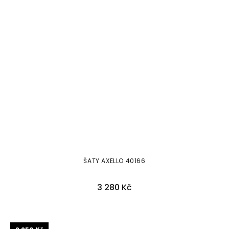
ŠATY AXELLO 40166
3 280 Kč
40