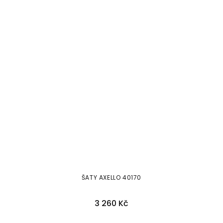
ŠATY AXELLO 40170
3 260 Kč
40