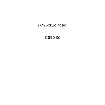
ŠATY AXELLO 40263
3 090 Kč
36
38
40
42
44