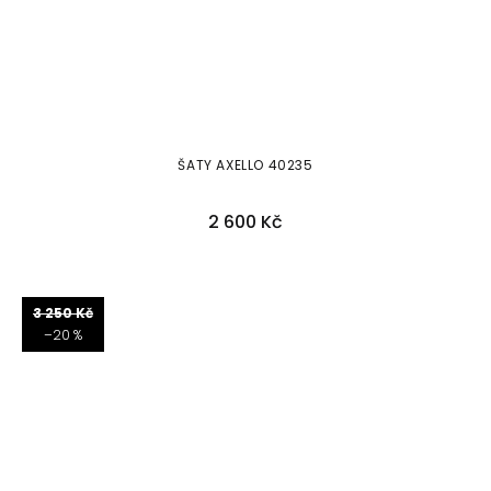
ŠATY AXELLO 40235
2 600 Kč
38
40
44
46
3 250 Kč
–20 %