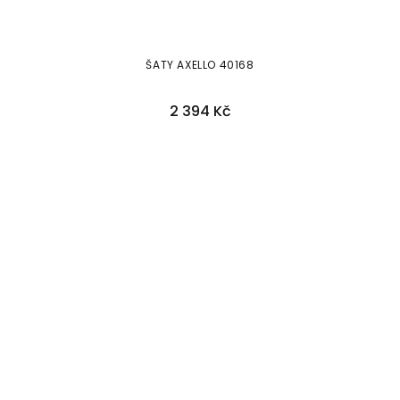
ŠATY AXELLO 40168
2 394 Kč
36
40
42
44