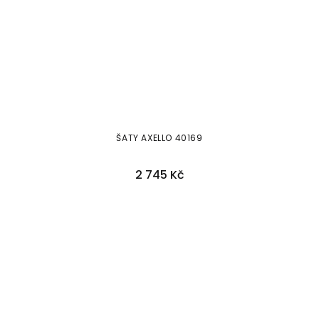
ŠATY AXELLO 40169
2 745 Kč
38
42