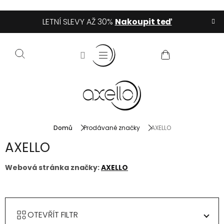
Přejít
LETNÍ SLEVY AŽ 30%
Nakoupit teď
na
obsah
NÁKUPNÍ
KOŠÍK
Domů
Prodávané značky
AXELLO
AXELLO
Webová stránka značky:
AXELLO
OTEVŘÍT FILTR