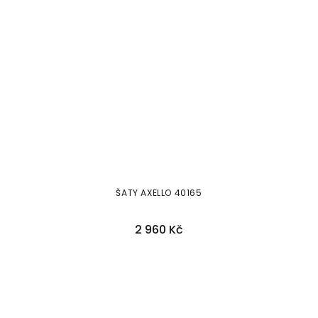
ŠATY AXELLO 40165
2 960 Kč
38
40
42