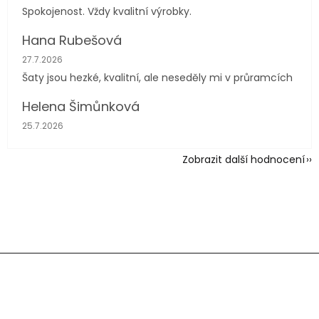
Spokojenost. Vždy kvalitní výrobky.
Hana Rubešová
Hodnocení obchodu je 4 z 5 hvězdiček.
27.7.2026
Šaty jsou hezké, kvalitní, ale neseděly mi v průramcích
Helena Šimůnková
Hodnocení obchodu je 5 z 5 hvězdiček.
25.7.2026
Zobrazit další hodnocení
Z
á
p
a
t