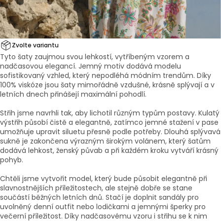
Zvolte variantu
Tyto šaty zaujmou svou lehkostí, vytříbeným vzorem a
nadčasovou elegancí. Jemný motiv dodává modelu
sofistikovaný vzhled, který nepodléhá módním trendům. Díky
100% viskóze jsou šaty mimořádně vzdušné, krásně splývají a v
letních dnech přinášejí maximální pohodlí.
Střih jsme navrhli tak, aby lichotil různým typům postavy. Kulatý
výstřih působí čistě a elegantně, zatímco jemné stažení v pase
umožňuje upravit siluetu přesně podle potřeby. Dlouhá splývavá
sukně je zakončena výrazným širokým volánem, který šatům
dodává lehkost, ženský půvab a při každém kroku vytváří krásný
pohyb.
Chtěli jsme vytvořit model, který bude působit elegantně při
slavnostnějších příležitostech, ale stejně dobře se stane
součástí běžných letních dnů. Stačí je doplnit sandály pro
uvolněný denní outfit nebo lodičkami a jemnými šperky pro
večerní příležitost. Díky nadčasovému vzoru i střihu se k nim