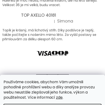
Halenka je moc hezká, materiál kvalitní, ale na léto silnější.
Velikost 36 je mi velká, budu vracet.
TOP AXELLO 40181
Simona
|
Hodnocení produktu je 5 z 5 hvězdiček.
Topík je krásný, má lichotivý střih. Díky podšívce je teplý,
takže počítejte s nošením mimo léto. Za vyšší postavy se
přimlouvám za délku alespoň 60 cm.
Používáme cookies, abychom Vám umožnili
pohodlné prohlížení webu a díky analýze provozu
webu neustále zlepšovali jeho funkce, výkon a
použitelnost. Více informací
zde
.
Vytvořil Shoptet