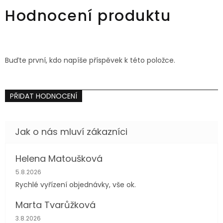
36
40
42
36
38
40
42
44
Hodnocení produktu
Buďte první, kdo napíše příspěvek k této položce.
PŘIDAT HODNOCENÍ
Helena Matoušková
Hodnocení obchodu je 5 z 5 hvězdiček.
5.8.2026
Rychlé vyřízení objednávky, vše ok.
Marta Tvarůžková
Hodnocení obchodu je 5 z 5 hvězdiček.
3.8.2026