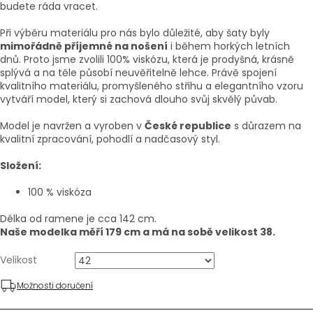
budete ráda vracet.
Při výběru materiálu pro nás bylo důležité, aby šaty byly
mimořádně příjemné na nošení
i během horkých letních
dnů. Proto jsme zvolili 100% viskózu, která je prodyšná, krásně
splývá a na těle působí neuvěřitelně lehce. Právě spojení
kvalitního materiálu, promyšleného střihu a elegantního vzoru
vytváří model, který si zachová dlouho svůj skvělý půvab.
Model je navržen a vyroben v
České republice
s důrazem na
kvalitní zpracování, pohodlí a nadčasový styl.
Složení:
100 % viskóza
Délka od ramene je cca 142 cm.
Naše modelka měří 179 cm a má na sobě velikost 38.
Velikost
Možnosti doručení