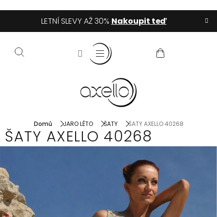
Přejít
LETNÍ SLEVY AŽ 30%
Nakoupit teď
na
obsah
NÁKUPNÍ
KOŠÍK
Domů
JARO LÉTO
ŠATY
ŠATY AXELLO 40268
ŠATY AXELLO 40268