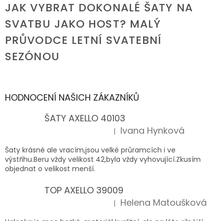
JAK VYBRAT DOKONALÉ ŠATY NA
SVATBU JAKO HOST? MALÝ
PRŮVODCE LETNÍ SVATEBNÍ
SEZÓNOU
HODNOCENÍ NAŠICH ZÁKAZNÍKŮ
ŠATY AXELLO 40103
Ivana Hynková
|
Hodnocení produktu je 5 z 5 hvězdiček.
Šaty krásné ale vracím,jsou velké průramcích i ve
výstřihu.Beru vždy velikost 42,byla vždy vyhovující.Zkusím
objednat o velikost menší.
TOP AXELLO 39009
Helena Matoušková
|
Hodnocení produktu je 5 z 5 hvězdiček.