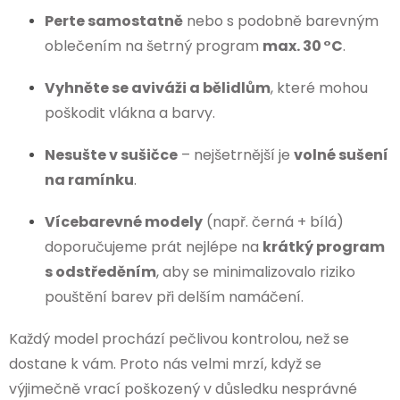
Perte samostatně
nebo s podobně barevným
oblečením na šetrný program
max. 30 °C
.
Vyhněte se aviváži a bělidlům
, které mohou
poškodit vlákna a barvy.
Nesušte v sušičce
– nejšetrnější je
volné sušení
na ramínku
.
Vícebarevné modely
(např. černá + bílá)
doporučujeme prát nejlépe na
krátký program
s odstředěním
, aby se minimalizovalo riziko
pouštění barev při delším namáčení.
Každý model prochází pečlivou kontrolou, než se
dostane k vám. Proto nás velmi mrzí, když se
výjimečně vrací poškozený v důsledku nesprávné