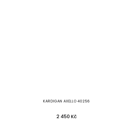
KARDIGAN AXELLO 40256
2 450 Kč
36
38
40
42
44
46
48