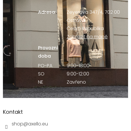
Adresa:
Zeyerova 347/4, 702 00
Ostrava
Česká Republika
Zobrazit na mapě
Provozní
doba
PO-PA
9:00-18:00
SO
9:00-12:00
NE
Zavřeno
Kontakt
shop
@
axello.eu