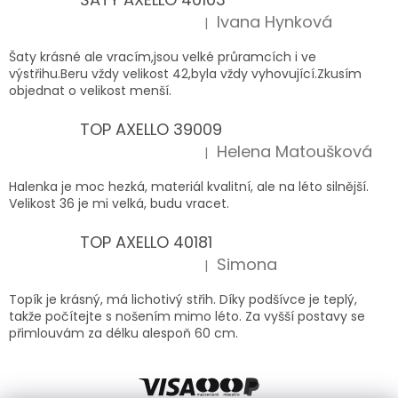
Ivana Hynková
|
Hodnocení produktu je 5 z 5 hvězdiček.
Šaty krásné ale vracím,jsou velké průramcích i ve
výstřihu.Beru vždy velikost 42,byla vždy vyhovující.Zkusím
objednat o velikost menší.
TOP AXELLO 39009
Helena Matoušková
|
Hodnocení produktu je 5 z 5 hvězdiček.
Halenka je moc hezká, materiál kvalitní, ale na léto silnější.
Velikost 36 je mi velká, budu vracet.
TOP AXELLO 40181
Simona
|
Hodnocení produktu je 5 z 5 hvězdiček.
Topík je krásný, má lichotivý střih. Díky podšívce je teplý,
takže počítejte s nošením mimo léto. Za vyšší postavy se
přimlouvám za délku alespoň 60 cm.