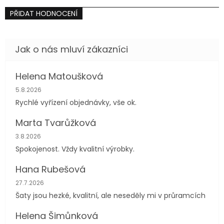
PŘIDAT HODNOCENÍ
Helena Matoušková
Hodnocení obchodu je 5 z 5 hvězdiček.
5.8.2026
Rychlé vyřízení objednávky, vše ok.
Marta Tvarůžková
Hodnocení obchodu je 5 z 5 hvězdiček.
3.8.2026
Spokojenost. Vždy kvalitní výrobky.
Hana Rubešová
Hodnocení obchodu je 4 z 5 hvězdiček.
27.7.2026
Šaty jsou hezké, kvalitní, ale neseděly mi v průramcích
Helena Šimůnková