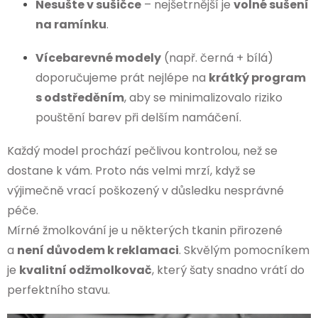
Nesušte v sušičce
– nejšetrnější je
volné sušení
na ramínku
.
Vícebarevné modely
(např. černá + bílá)
doporučujeme prát nejlépe na
krátký program
s odstředěním
, aby se minimalizovalo riziko
pouštění barev při delším namáčení.
Každý model prochází pečlivou kontrolou, než se
dostane k vám. Proto nás velmi mrzí, když se
výjimečně vrací poškozený v důsledku nesprávné
péče.
Mírné žmolkování je u některých tkanin přirozené
a
není důvodem k reklamaci
. Skvělým pomocníkem
je
kvalitní odžmolkovač
, který šaty snadno vrátí do
perfektního stavu.