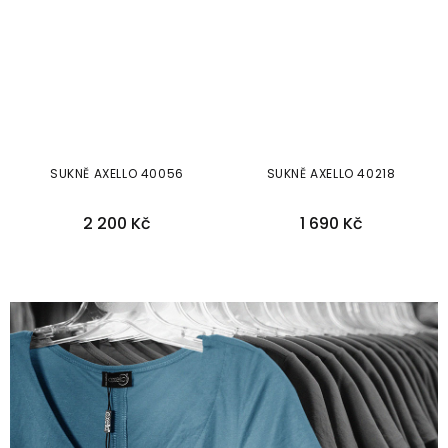
SUKNĚ AXELLO 40056
SUKNĚ AXELLO 40218
2 200 Kč
1 690 Kč
38
40
42
44
46
48
38
40
42
44