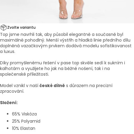
Zvolte variantu
Top jsme navrhli tak, aby působil elegantně a současně byl
maximálně pohodlný. Menší výstřih a hladká linie předního dílu
doplněná vazačkovým prvkem dodává modelu sofistikovanost
a luxus.
Díky promyšlenému řešení v pase top skvěle sedí k sukním i
kalhotám a využijete ho jak na běžné nošení, tak i na
společenské příležitosti.
Model vznikl v naší
české dílně
s důrazem na precizní
zpracování.
Složení:
65% Viskóza
25% Polyamid
10% Elastan