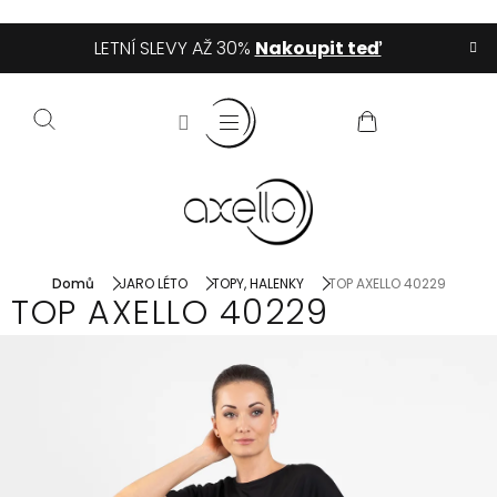
Přejít
LETNÍ SLEVY AŽ 30%
Nakoupit teď
na
obsah
NÁKUPNÍ
KOŠÍK
Domů
JARO LÉTO
TOPY, HALENKY
TOP AXELLO 40229
TOP AXELLO 40229