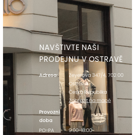
NAVŠTIVTE NAŠI
PRODEJNU V OSTRAVĚ
Adresa:
Zeyerova 347/4, 702 00
Ostrava
Česká Republika
Zobrazit na mapě
Provozní
doba
PO-PA
9:00-18:00