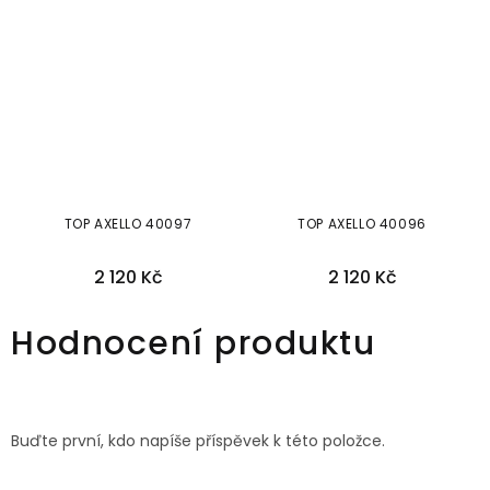
TOP AXELLO 40097
TOP AXELLO 40096
2 120 Kč
2 120 Kč
36
38
42
44
46
36
38
40
42
44
46
48
Hodnocení produktu
Buďte první, kdo napíše příspěvek k této položce.