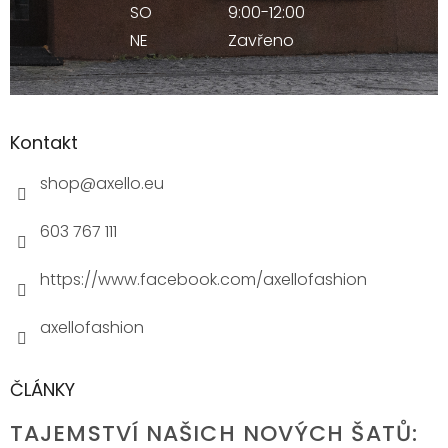
SO
9:00-12:00
NE
Zavřeno
Kontakt
shop
@
axello.eu
603 767 111
https://www.facebook.com/axellofashion
axellofashion
ČLÁNKY
TAJEMSTVÍ NAŠICH NOVÝCH ŠATŮ: