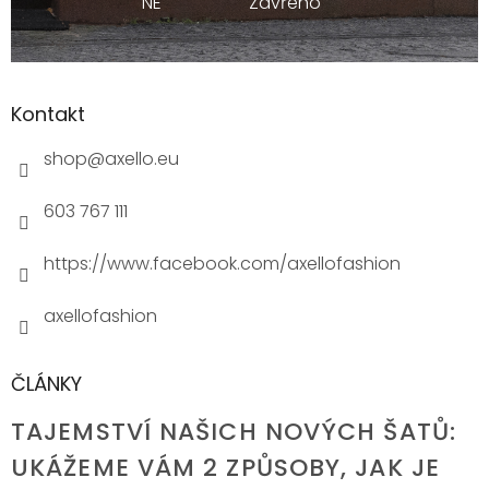
NE
Zavřeno
Kontakt
shop
@
axello.eu
603 767 111
https://www.facebook.com/axellofashion
axellofashion
ČLÁNKY
TAJEMSTVÍ NAŠICH NOVÝCH ŠATŮ:
UKÁŽEME VÁM 2 ZPŮSOBY, JAK JE