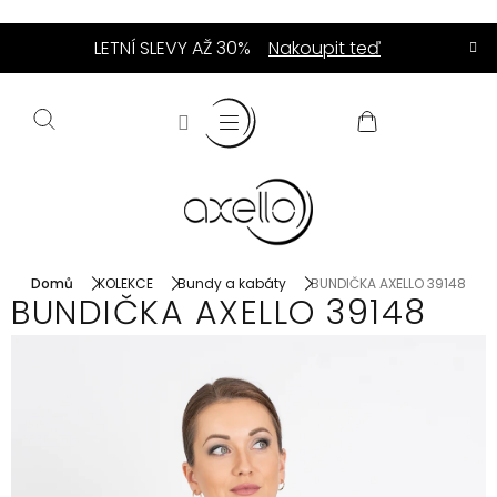
Přejít
LETNÍ SLEVY AŽ 30%
Nakoupit teď
na
obsah
NÁKUPNÍ
KOŠÍK
Domů
KOLEKCE
Bundy a kabáty
BUNDIČKA AXELLO 39148
BUNDIČKA AXELLO 39148