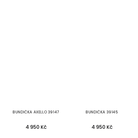
BUNDIČKA AXELLO 39147
BUNDIČKA 39145
4 950 Kč
4 950 Kč
40
44