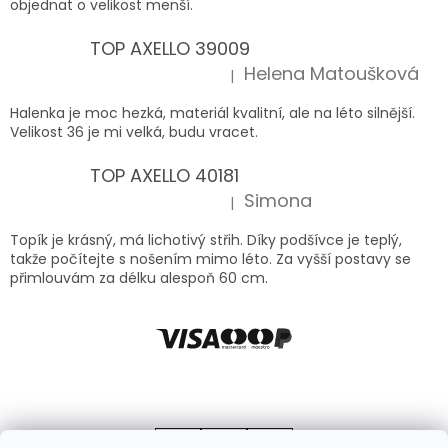
objednat o velikost menší.
TOP AXELLO 39009
Helena Matoušková
|
Hodnocení produktu je 5 z 5 hvězdiček.
Halenka je moc hezká, materiál kvalitní, ale na léto silnější.
Velikost 36 je mi velká, budu vracet.
TOP AXELLO 40181
Simona
|
Hodnocení produktu je 5 z 5 hvězdiček.
Topík je krásný, má lichotivý střih. Díky podšívce je teplý,
takže počítejte s nošením mimo léto. Za vyšší postavy se
přimlouvám za délku alespoň 60 cm.