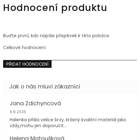
Hodnocení produktu
Buďte první, kdo napíše příspěvek k této položce.
Celkové hodnocení
PŘIDAT HODNOCENÍ
Jana Zdichyncová
Hodnocení obchodu je 5 z 5 hvězdiček.
8.8.2026
Halenka přišla velice brzy, krásný kvalitní materiál jako
vždy,mohu jen doporučit...
Helena Matoušková