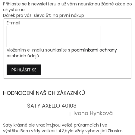
Přihlaste se k newsletteru a už vám neuniknou žádné akce co
chystáme
Dárek pro vás: sleva 5% na první nákup
E-mail
Vložením e-mailu souhlasíte s
podmínkami ochrany
osobních údajů
PŘIHLÁSIT SE
HODNOCENÍ NAŠICH ZÁKAZNÍKŮ
ŠATY AXELLO 40103
Ivana Hynková
|
Hodnocení produktu je 5 z 5 hvězdiček.
Šaty krásné ale vracím,jsou velké průramcích i ve
výstřihu.Beru vždy velikost 42,byla vždy vyhovující.Zkusím