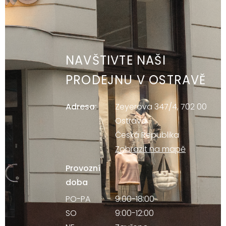
NAVŠTIVTE NAŠI
PRODEJNU V OSTRAVĚ
Adresa:
Zeyerova 347/4, 702 00
Ostrava
Česká Republika
Zobrazit na mapě
Provozní
doba
PO-PA
9:00-18:00
SO
9:00-12:00