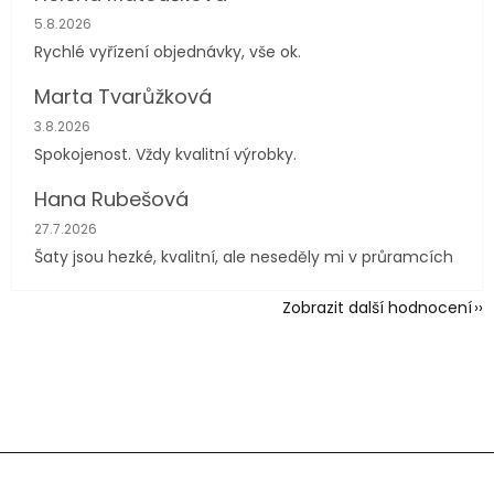
Hodnocení obchodu je 5 z 5 hvězdiček.
5.8.2026
Rychlé vyřízení objednávky, vše ok.
Marta Tvarůžková
Hodnocení obchodu je 5 z 5 hvězdiček.
3.8.2026
Spokojenost. Vždy kvalitní výrobky.
Hana Rubešová
Hodnocení obchodu je 4 z 5 hvězdiček.
27.7.2026
Šaty jsou hezké, kvalitní, ale neseděly mi v průramcích
Zobrazit další hodnocení
Z
á
p
a