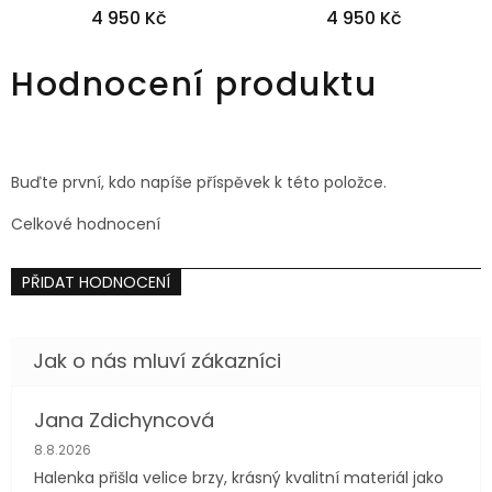
4 950 Kč
4 950 Kč
36
42
44
40
Hodnocení produktu
Buďte první, kdo napíše příspěvek k této položce.
Celkové hodnocení
PŘIDAT HODNOCENÍ
Jana Zdichyncová
Hodnocení obchodu je 5 z 5 hvězdiček.
8.8.2026
Halenka přišla velice brzy, krásný kvalitní materiál jako