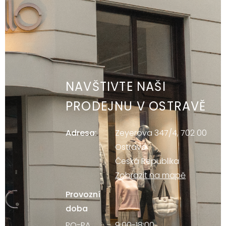
NAVŠTIVTE NAŠI
PRODEJNU V OSTRAVĚ
Adresa:
Zeyerova 347/4, 702 00
Ostrava
Česká Republika
Zobrazit na mapě
Provozní
doba
PO-PA
9:00-18:00