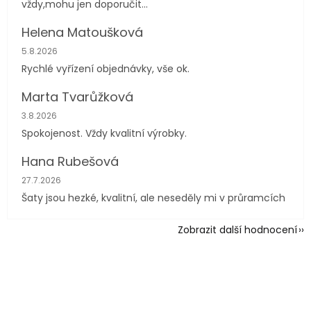
vždy,mohu jen doporučit...
Helena Matoušková
Hodnocení obchodu je 5 z 5 hvězdiček.
5.8.2026
Rychlé vyřízení objednávky, vše ok.
Marta Tvarůžková
Hodnocení obchodu je 5 z 5 hvězdiček.
3.8.2026
Spokojenost. Vždy kvalitní výrobky.
Hana Rubešová
Hodnocení obchodu je 4 z 5 hvězdiček.
27.7.2026
Šaty jsou hezké, kvalitní, ale neseděly mi v průramcích
Zobrazit další hodnocení
Z
á