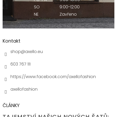
SO
9:00-12:00
NE
Zavřeno
Kontakt
shop
@
axello.eu
603 767 111
https://www.facebook.com/axellofashion
axellofashion
ČLÁNKY
TAJEMSTVÍ NAŠICH NOVÝCH ŠATŮ: