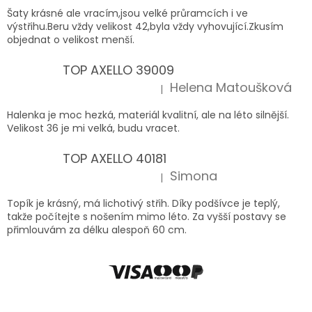
Šaty krásné ale vracím,jsou velké průramcích i ve
výstřihu.Beru vždy velikost 42,byla vždy vyhovující.Zkusím
objednat o velikost menší.
TOP AXELLO 39009
Helena Matoušková
|
Hodnocení produktu je 5 z 5 hvězdiček.
Halenka je moc hezká, materiál kvalitní, ale na léto silnější.
Velikost 36 je mi velká, budu vracet.
TOP AXELLO 40181
Simona
|
Hodnocení produktu je 5 z 5 hvězdiček.
Topík je krásný, má lichotivý střih. Díky podšívce je teplý,
takže počítejte s nošením mimo léto. Za vyšší postavy se
přimlouvám za délku alespoň 60 cm.