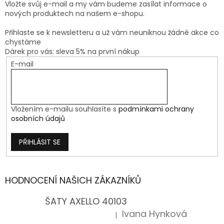
Vložte svůj e-mail a my vám budeme zasílat informace o
nových produktech na našem e-shopu.
Přihlaste se k newsletteru a už vám neuniknou žádné akce co
chystáme
Dárek pro vás: sleva 5% na první nákup
E-mail
Vložením e-mailu souhlasíte s
podmínkami ochrany
osobních údajů
PŘIHLÁSIT SE
HODNOCENÍ NAŠICH ZÁKAZNÍKŮ
ŠATY AXELLO 40103
Ivana Hynková
|
Hodnocení produktu je 5 z 5 hvězdiček.