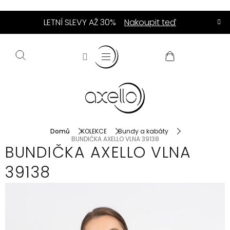
Přejít
LETNÍ SLEVY AŽ 30%
Nakoupit teď
na
obsah
NÁKUPNÍ
KOŠÍK
Domů
KOLEKCE
Bundy a kabáty
BUNDIČKA AXELLO VLNA 39138
BUNDIČKA AXELLO VLNA
39138