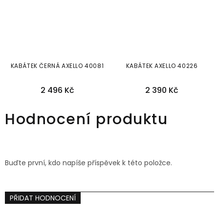
KABÁTEK ČERNÁ AXELLO 40081
KABÁTEK AXELLO 40226
2 496 Kč
2 390 Kč
36
40
42
44
46
36
38
40
42
44
Hodnocení produktu
Buďte první, kdo napíše příspěvek k této položce.
PŘIDAT HODNOCENÍ