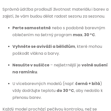
Správná údržba prodlouží životnost materiálu i barev a
zajistí, že vám budou dělat radost sezonu za sezonou.
Perte samostatně
nebo s podobně barevným
oblečením na šetrný program
max. 30 °C
.
Vyhněte se aviváži a bělidlům
, které mohou
poškodit vlákna a barvy.
Nesušte v sušičce
– nejšetrnější je
volné sušení
na ramínku
.
U vícebarevných modelů (např.
černá + bílá
)
vždy dodržujte teplotu
do 30 °C
, aby nedošlo k
přenosu barev.
Každý model prochází pečlivou kontrolou, než se