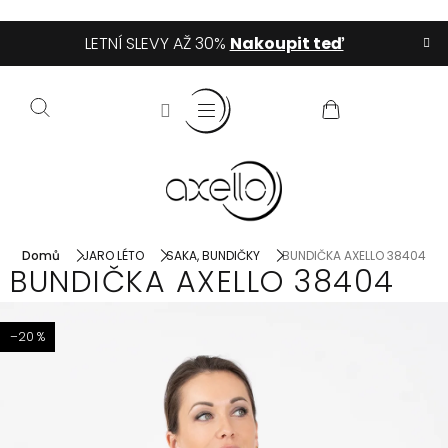
Přejít
LETNÍ SLEVY AŽ 30%
Nakoupit teď
na
obsah
NÁKUPNÍ
KOŠÍK
Domů
JARO LÉTO
SAKA, BUNDIČKY
BUNDIČKA AXELLO 38404
BUNDIČKA AXELLO 38404
–20 %