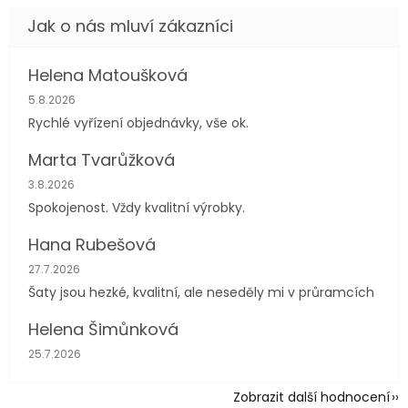
Helena Matoušková
Hodnocení obchodu je 5 z 5 hvězdiček.
5.8.2026
Rychlé vyřízení objednávky, vše ok.
Marta Tvarůžková
Hodnocení obchodu je 5 z 5 hvězdiček.
3.8.2026
Spokojenost. Vždy kvalitní výrobky.
Hana Rubešová
Hodnocení obchodu je 4 z 5 hvězdiček.
27.7.2026
Šaty jsou hezké, kvalitní, ale neseděly mi v průramcích
Helena Šimůnková
Hodnocení obchodu je 5 z 5 hvězdiček.
25.7.2026
Zobrazit další hodnocení