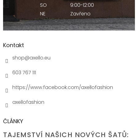
SO
9:00-12:00
NE
Zavřeno
Kontakt
shop
@
axello.eu
603 767 111
https://www.facebook.com/axellofashion
axellofashion
ČLÁNKY
TAJEMSTVÍ NAŠICH NOVÝCH ŠATŮ: