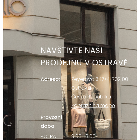
NAVŠTIVTE NAŠI
PRODEJNU V OSTRAVĚ
Adresa:
Zeyerova 347/4, 702 00
Ostrava
Česká Republika
Zobrazit na mapě
Provozní
doba
PO-PA
9:00-18:00