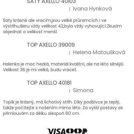
ŠATY AXELLO 40103
Ivana Hynková
|
Hodnocení produktu je 5 z 5 hvězdiček.
Šaty krásné ale vracím,jsou velké průramcích i ve
výstřihu.Beru vždy velikost 42,byla vždy vyhovující.Zkusím
objednat o velikost menší.
TOP AXELLO 39009
Helena Matoušková
|
Hodnocení produktu je 5 z 5 hvězdiček.
Halenka je moc hezká, materiál kvalitní, ale na léto silnější.
Velikost 36 je mi velká, budu vracet.
TOP AXELLO 40181
Simona
|
Hodnocení produktu je 5 z 5 hvězdiček.
Topík je krásný, má lichotivý střih. Díky podšívce je teplý,
takže počítejte s nošením mimo léto. Za vyšší postavy se
přimlouvám za délku alespoň 60 cm.