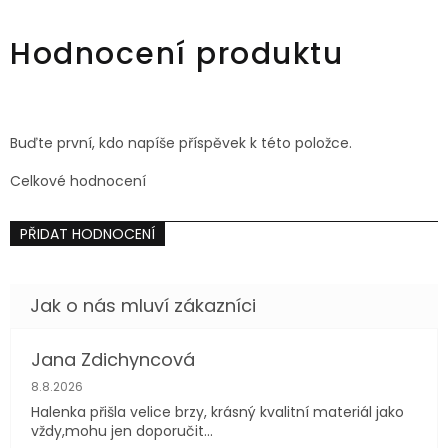
36
38
42
44
46
48
36
42
44
46
48
Hodnocení produktu
Buďte první, kdo napíše příspěvek k této položce.
Celkové hodnocení
PŘIDAT HODNOCENÍ
Jana Zdichyncová
Hodnocení obchodu je 5 z 5 hvězdiček.
8.8.2026
Halenka přišla velice brzy, krásný kvalitní materiál jako
vždy,mohu jen doporučit...