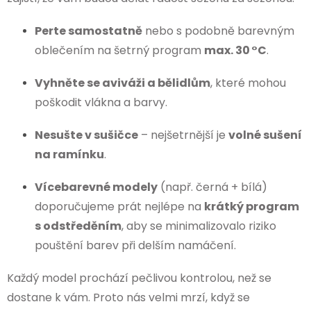
Perte samostatně
nebo s podobně barevným
oblečením na šetrný program
max. 30 °C
.
Vyhněte se aviváži a bělidlům
, které mohou
poškodit vlákna a barvy.
Nesušte v sušičce
– nejšetrnější je
volné sušení
na ramínku
.
Vícebarevné modely
(např. černá + bílá)
doporučujeme prát nejlépe na
krátký program
s odstředěním
, aby se minimalizovalo riziko
pouštění barev při delším namáčení.
Každý model prochází pečlivou kontrolou, než se
dostane k vám. Proto nás velmi mrzí, když se