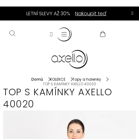
Přejít
LETNÍ SLEVY AŽ 30%
Nakoupit teď
na
obsah
NÁKUPNÍ
KOŠÍK
Domů
KOLEKCE
Topy a halenky
TOP S KAMÍNKY AXELLO 40020
TOP S KAMÍNKY AXELLO
40020