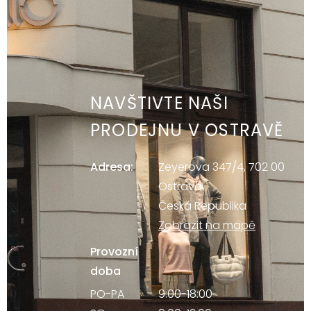
NAVŠTIVTE NAŠI
PRODEJNU V OSTRAVĚ
Adresa:
Zeyerova 347/4, 702 00
Ostrava
Česká Republika
Zobrazit na mapě
Provozní
doba
PO-PA
9:00-18:00