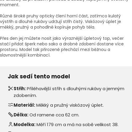
moment.
Různě široké pruhy opticky člení horní část, zatímco kulatý
výstřih a dlouhé rukávy udržují střih čistý. Viskózový úplet je
měkký, pružný a pohodlně kopíruje pohyb těla.
Přes den jej můžete nosit jako výraznější úpletový top, večer
stačí přidat šperk nebo sako a drobné zdobení dostane více
prostoru. Model tak přirozeně přechází mezi běžnou a
slavnostnější kombinací.
Jak sedí tento model
Střih:
Přiléhavější střih s dlouhými rukávy a jemným
zdobením.
Materiál:
Měkký a pružný viskózový úplet.
Délka:
Od ramene cca 62 cm.
Modelka:
Měří 179 cm a má na sobě velikost 38.