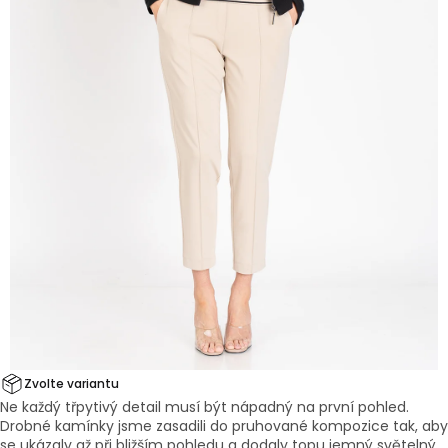
Zvolte variantu
Ne každý třpytivý detail musí být nápadný na první pohled.
Drobné kamínky jsme zasadili do pruhované kompozice tak, aby
se ukázaly až při bližším pohledu a dodaly topu jemný světelný