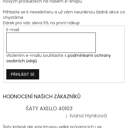
nových produktech na našem e-shopu.
Přihlaste se k newsletteru a už vám neuniknou žádné akce co
chystáme
Dárek pro vás: sleva 5% na první nákup
E-mail
Vložením e-mailu souhlasíte s
podmínkami ochrany
osobních údajů
PŘIHLÁSIT SE
HODNOCENÍ NAŠICH ZÁKAZNÍKŮ
ŠATY AXELLO 40103
Ivana Hynková
|
Hodnocení produktu je 5 z 5 hvězdiček.
Šaty krásné ale vracím,jsou velké průramcích i ve