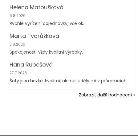
Helena Matoušková
Hodnocení obchodu je 5 z 5 hvězdiček.
5.8.2026
Rychlé vyřízení objednávky, vše ok.
Marta Tvarůžková
Hodnocení obchodu je 5 z 5 hvězdiček.
3.8.2026
Spokojenost. Vždy kvalitní výrobky.
Hana Rubešová
Hodnocení obchodu je 4 z 5 hvězdiček.
27.7.2026
Šaty jsou hezké, kvalitní, ale neseděly mi v průramcích
Zobrazit další hodnocení
Z
á
p