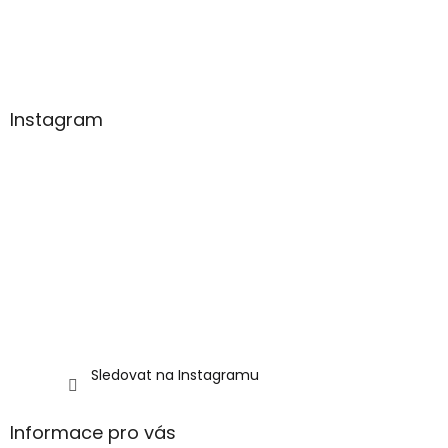
a
t
í
Instagram
Sledovat na Instagramu
Informace pro vás