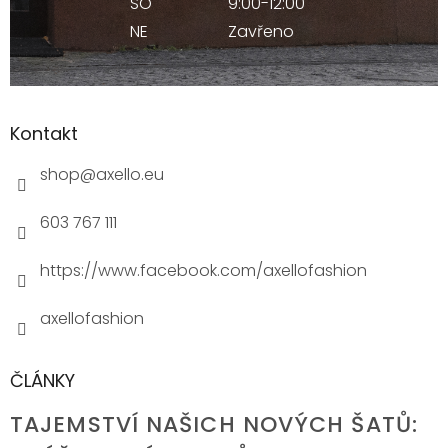
SO
9:00-12:00
NE
Zavřeno
Kontakt
shop
@
axello.eu
603 767 111
https://www.facebook.com/axellofashion
axellofashion
ČLÁNKY
TAJEMSTVÍ NAŠICH NOVÝCH ŠATŮ: