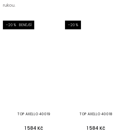
rukou.
NEJOBLÍBENĚJŠÍ
–20 %
–20 %
TOP AXELLO 40019
TOP AXELLO 40018
1 584 Kč
1 584 Kč