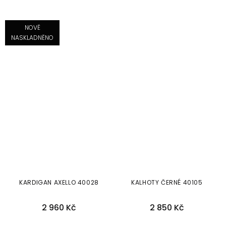
NOVĚ
NASKLADNĚNO
KARDIGAN AXELLO 40028
KALHOTY ČERNÉ 40105
2 960 Kč
2 850 Kč
38
42
44
46
48
36
46
48