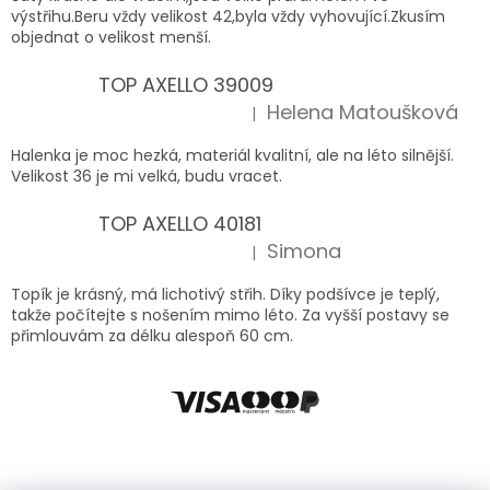
výstřihu.Beru vždy velikost 42,byla vždy vyhovující.Zkusím
objednat o velikost menší.
TOP AXELLO 39009
Helena Matoušková
|
Hodnocení produktu je 5 z 5 hvězdiček.
Halenka je moc hezká, materiál kvalitní, ale na léto silnější.
Velikost 36 je mi velká, budu vracet.
TOP AXELLO 40181
Simona
|
Hodnocení produktu je 5 z 5 hvězdiček.
Topík je krásný, má lichotivý střih. Díky podšívce je teplý,
takže počítejte s nošením mimo léto. Za vyšší postavy se
přimlouvám za délku alespoň 60 cm.