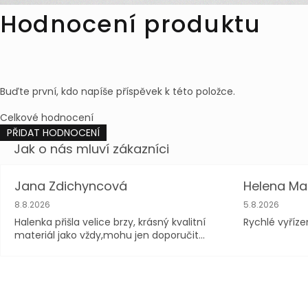
Hodnocení produktu
Buďte první, kdo napíše příspěvek k této položce.
Celkové hodnocení
PŘIDAT HODNOCENÍ
Jana Zdichyncová
Helena Ma
Hodnocení obchodu je 5 z 5 hvězdiček.
Hodnocení obc
8.8.2026
5.8.2026
Halenka přišla velice brzy, krásný kvalitní
Rychlé vyříze
materiál jako vždy,mohu jen doporučit...