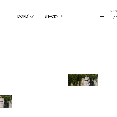
a
y
Axello -
DOPLŇKY
ZNAČKY
SLEVY
česká
výroba
Monari
y
Rock and
Blue
Para Mi
y
 a
y
Nová
kolekce
á