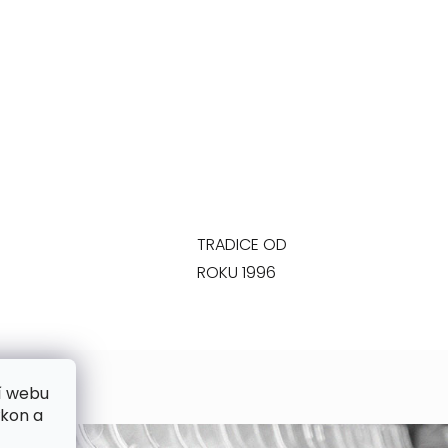
TRADICE OD
ROKU 1996
í webu
ýkon a