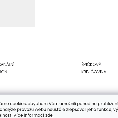
GINÁLNÍ
ŠPIČKOVÁ
IGN
KREJČOVINA
áme cookies, abychom Vám umožnili pohodlné prohlížen
 analýze provozu webu neustále zlepšovali jeho funkce, v
elnost. Více informací
zde
.
jistí, že vám budou dělat