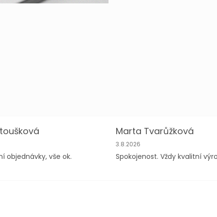
toušková
Marta Tvarůžková
hodu je 5 z 5 hvězdiček.
Hodnocení obchodu je 5 z 5 h
3.8.2026
ní objednávky, vše ok.
Spokojenost. Vždy kvalitní výr
NAVŠ
NAŠI