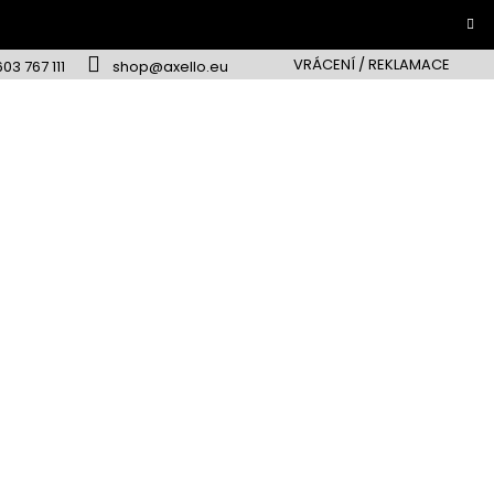
VRÁCENÍ / REKLAMACE
603 767 111
shop@axello.eu