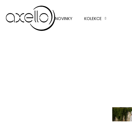
Topy 
halenk
NOVINKY
KOLEKCE
Sukně
Kalhot
Svetry
Saka a
blazer
Bundy
kabát
Nov