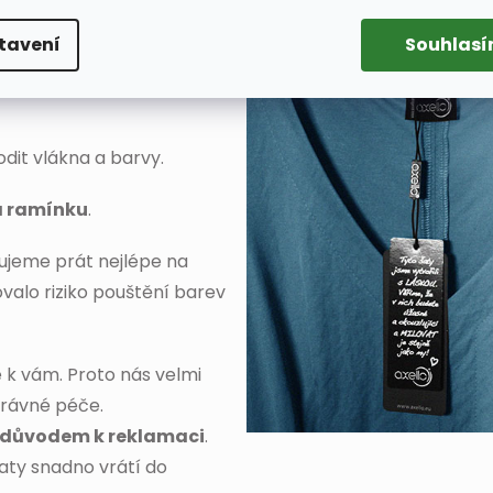
tavení
Souhlas
ečením na šetrný
dit vlákna a barvy.
a ramínku
.
ujeme prát nejlépe na
ovalo riziko pouštění barev
 k vám. Proto nás velmi
právné péče.
 důvodem k reklamaci
.
šaty snadno vrátí do