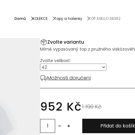
kce
Domů
KOLEKCE
Topy a halenky
TOP AXELLO 38362
Zvolte variantu
Mírně vypasovaný top z pružného viskózového
Zvolte velikost:
Možnosti doručení
952 Kč
1 190 Kč
Přidat do koší