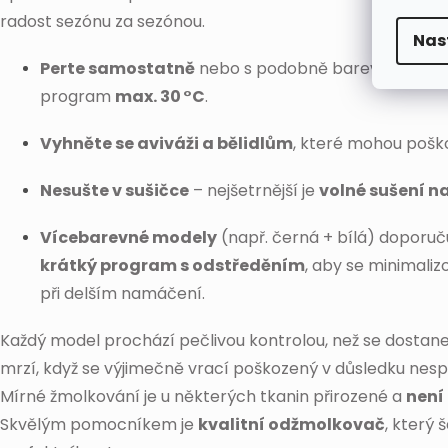
radost sezónu za sezónou.
Nas
Perte samostatně
nebo s podobně barevným obl
program
max. 30 °C
.
Vyhněte se aviváži a bělidlům
, které mohou poško
Nesušte v sušičce
– nejšetrnější je
volné sušení n
Vícebarevné modely
(např. černá + bílá) doporuč
krátký program s odstředěním
, aby se minimaliz
při delším namáčení.
Každý model prochází pečlivou kontrolou, než se dostane
mrzí, když se výjimečně vrací poškozený v důsledku nes
Mírné žmolkování je u některých tkanin přirozené a
není
Skvělým pomocníkem je
kvalitní odžmolkovač
, který 