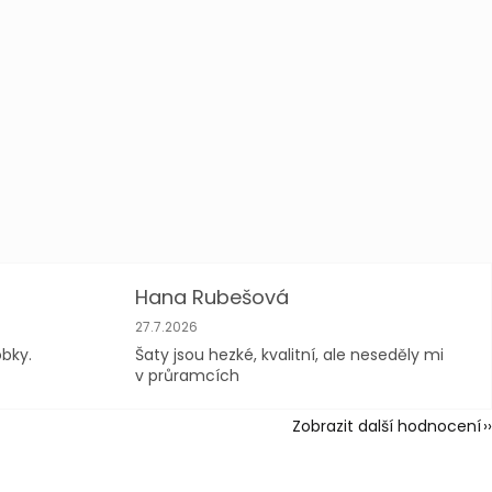
Hana Rubešová
vězdiček.
Hodnocení obchodu je 4 z 5 hvězdiček.
27.7.2026
obky.
Šaty jsou hezké, kvalitní, ale neseděly mi
v průramcích
TIVTE
Zobrazit další hodnocení