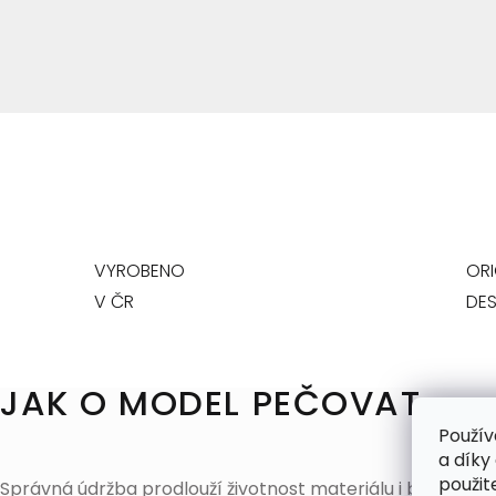
VYROBENO
ORI
V ČR
DES
JAK O MODEL PEČOVAT
Použív
a díky
použit
Správná údržba prodlouží životnost materiálu i barev a za