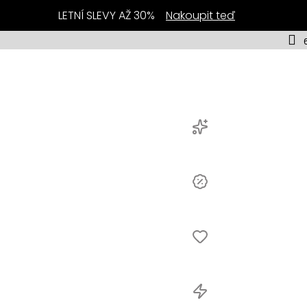
LETNÍ SLEVY AŽ 30%
Nakoupit teď
y
ej
Novinky
lery
Výprodej
ční
ka
Bestsellery
Akční
nabídka