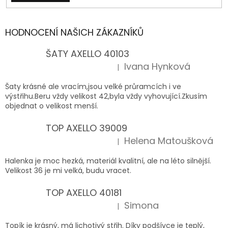
HODNOCENÍ NAŠICH ZÁKAZNÍKŮ
ŠATY AXELLO 40103
Ivana Hynková
|
Hodnocení produktu je 5 z 5 hvězdiček.
Šaty krásné ale vracím,jsou velké průramcích i ve
výstřihu.Beru vždy velikost 42,byla vždy vyhovující.Zkusím
objednat o velikost menší.
TOP AXELLO 39009
Helena Matoušková
|
Hodnocení produktu je 5 z 5 hvězdiček.
Halenka je moc hezká, materiál kvalitní, ale na léto silnější.
Velikost 36 je mi velká, budu vracet.
TOP AXELLO 40181
Simona
|
Hodnocení produktu je 5 z 5 hvězdiček.
Topík je krásný, má lichotivý střih. Díky podšívce je teplý,