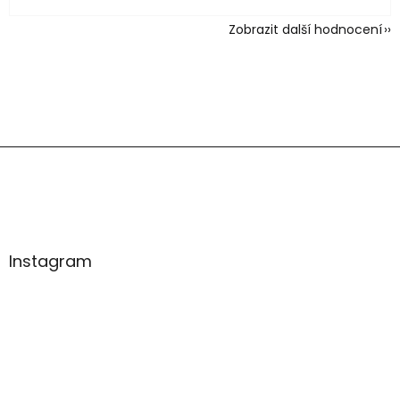
Zobrazit další hodnocení
Z
á
p
a
t
í
Instagram