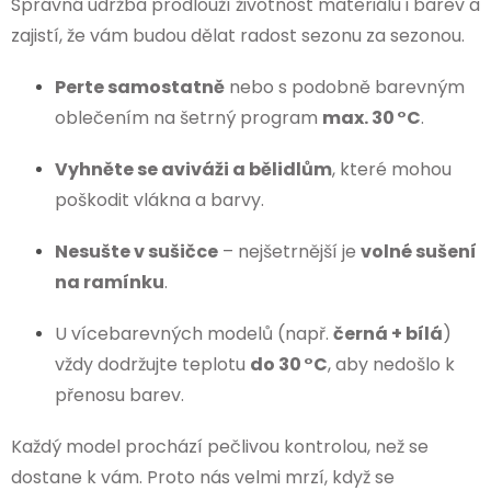
Správná údržba prodlouží životnost materiálu i barev a
zajistí, že vám budou dělat radost sezonu za sezonou.
Perte samostatně
nebo s podobně barevným
oblečením na šetrný program
max. 30 °C
.
Vyhněte se aviváži a bělidlům
, které mohou
poškodit vlákna a barvy.
Nesušte v sušičce
– nejšetrnější je
volné sušení
na ramínku
.
U vícebarevných modelů (např.
černá + bílá
)
vždy dodržujte teplotu
do 30 °C
, aby nedošlo k
přenosu barev.
Každý model prochází pečlivou kontrolou, než se
dostane k vám. Proto nás velmi mrzí, když se