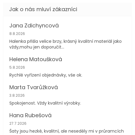
Jana Zdichyncová
Hodnocení obchodu je 5 z 5 hvězdiček.
8.8.2026
Halenka přišla velice brzy, krásný kvalitní materiál jako
vždy,mohu jen doporučit...
Helena Matoušková
Hodnocení obchodu je 5 z 5 hvězdiček.
5.8.2026
Rychlé vyřízení objednávky, vše ok.
Marta Tvarůžková
Hodnocení obchodu je 5 z 5 hvězdiček.
3.8.2026
Spokojenost. Vždy kvalitní výrobky.
Hana Rubešová
Hodnocení obchodu je 4 z 5 hvězdiček.
27.7.2026
Šaty jsou hezké, kvalitní, ale neseděly mi v průramcích