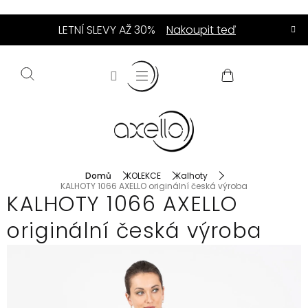
Přejít
LETNÍ SLEVY AŽ 30%
Nakoupit teď
na
obsah
NÁKUPNÍ
KOŠÍK
Domů
KOLEKCE
Kalhoty
KALHOTY 1066 AXELLO originální česká výroba
KALHOTY 1066 AXELLO
originální česká výroba