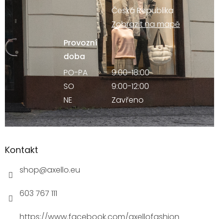
Česká Republika
Zobrazit na mapě
Provozní
doba
PO-PA
9:00-18:00
SO
9:00-12:00
NE
Zavřeno
Kontakt
shop
@
axello.eu
603 767 111
https://www.facebook.com/axellofashion