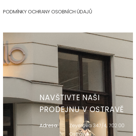
PODMÍNKY OCHRANY OSOBNÍCH ÚDAJŮ
NAVŠTIVTE NAŠI
PRODEJNU V OSTRAVĚ
Adresa:
Zeyerova 347/4, 702 00
Ostrava