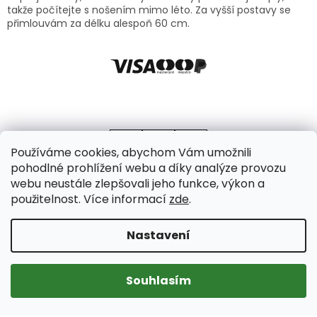
takže počítejte s nošením mimo léto. Za vyšší postavy se
přimlouvám za délku alespoň 60 cm.
Používáme cookies, abychom Vám umožnili
pohodlné prohlížení webu a díky analýze provozu
webu neustále zlepšovali jeho funkce, výkon a
použitelnost. Více informací
zde
.
Vytvořil Shoptet
Copyright 2026
Axello
. Všechna práva vyhrazena.
Upravit
Nastavení
nastavení cookies
Souhlasím