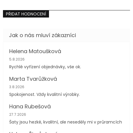
PŘIDAT HODNOCENÍ
Helena Matoušková
Hodnocení obchodu je 5 z 5 hvězdiček.
5.8.2026
Rychlé vyřízení objednávky, vše ok.
Marta Tvarůžková
Hodnocení obchodu je 5 z 5 hvězdiček.
3.8.2026
Spokojenost. Vždy kvalitní výrobky.
Hana Rubešová
Hodnocení obchodu je 4 z 5 hvězdiček.
27.7.2026
Šaty jsou hezké, kvalitní, ale neseděly mi v průramcích