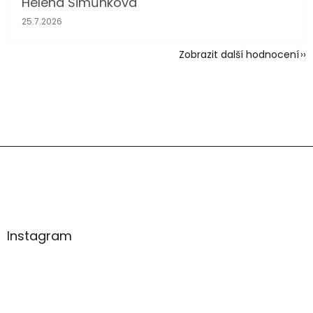
Helena Šimůnková
Hodnocení obchodu je 5 z 5 hvězdiček.
25.7.2026
Zobrazit další hodnocení
Z
á
p
a
t
í
Instagram