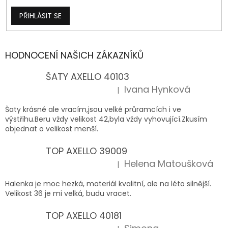
PŘIHLÁSIT SE
HODNOCENÍ NAŠICH ZÁKAZNÍKŮ
ŠATY AXELLO 40103
Ivana Hynková
|
Hodnocení produktu je 5 z 5 hvězdiček.
Šaty krásné ale vracím,jsou velké průramcích i ve
výstřihu.Beru vždy velikost 42,byla vždy vyhovující.Zkusím
objednat o velikost menší.
TOP AXELLO 39009
Helena Matoušková
|
Hodnocení produktu je 5 z 5 hvězdiček.
Halenka je moc hezká, materiál kvalitní, ale na léto silnější.
Velikost 36 je mi velká, budu vracet.
TOP AXELLO 40181