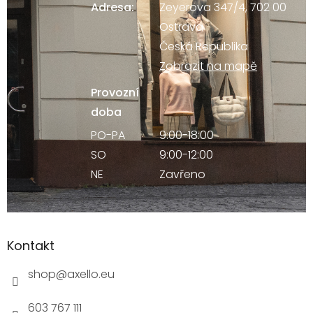
Adresa:
Zeyerova 347/4, 702 00
Ostrava
Česká Republika
Zobrazit na mapě
Provozní
doba
PO-PA
9:00-18:00
SO
9:00-12:00
NE
Zavřeno
Kontakt
shop
@
axello.eu
603 767 111