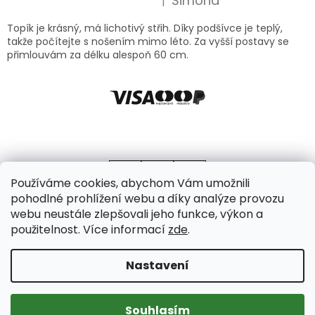
Simona
|
Hodnocení produktu je 5 z 5 hvězdiček.
Topík je krásný, má lichotivý střih. Díky podšívce je teplý,
takže počítejte s nošením mimo léto. Za vyšší postavy se
přimlouvám za délku alespoň 60 cm.
Používáme cookies, abychom Vám umožnili
pohodlné prohlížení webu a díky analýze provozu
webu neustále zlepšovali jeho funkce, výkon a
použitelnost. Více informací
zde
.
Vytvořil Shoptet
Copyright 2026
Axello
. Všechna práva vyhrazena.
Upravit
Nastavení
nastavení cookies
Souhlasím