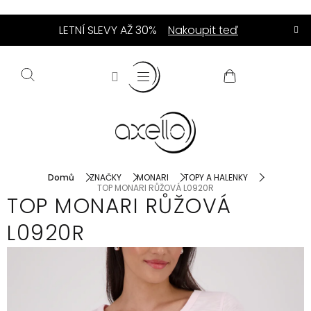
Přejít
LETNÍ SLEVY AŽ 30%
Nakoupit teď
na
obsah
NÁKUPNÍ
KOŠÍK
Domů
ZNAČKY
MONARI
TOPY A HALENKY
TOP MONARI RŮŽOVÁ L0920R
TOP MONARI RŮŽOVÁ
L0920R