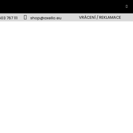
VRÁCENÍ / REKLAMACE
603 767 111
shop@axello.eu
Novinky
Výprodej
Novinky
estsellery
Výprodej
Akční
abídka
Bestsellery