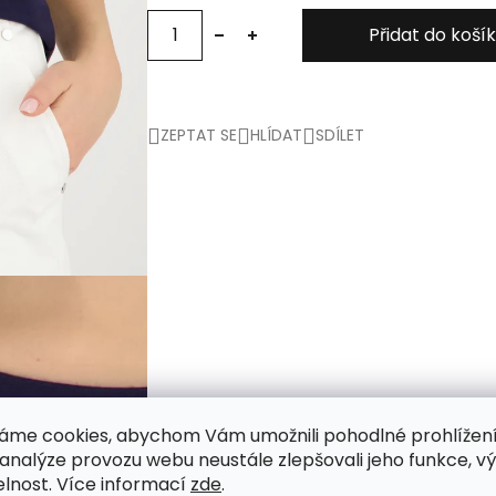
Přidat do koší
ZEPTAT SE
HLÍDAT
SDÍLET
áme cookies, abychom Vám umožnili pohodlné prohlížen
 analýze provozu webu neustále zlepšovali jeho funkce, v
elnost. Více informací
zde
.