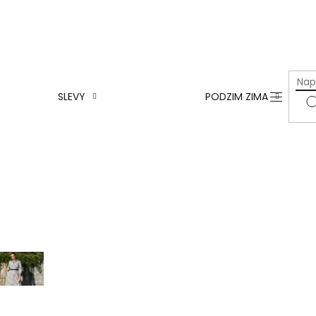
Š
ŠATY
Akční
T
dka
H
TOPY,
HALENKY
Y
S
SLEVY
PODZIM ZIMA
SUKNĚ,
KALHOTY
Y,
S
ENKY
K
SVETRY,
MIKINY
Ě,
K
HOTY
B
SAKA,
BUNDIČKY
,
Č
DIČKY
N
BUNDY,
KABÁTY
S
Š
DOPLŇKY
ová