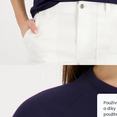
Použív
a díky
použit