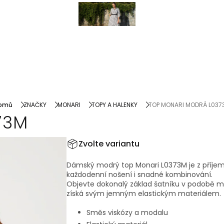
lekce
Nová
kolekce
omů
ZNAČKY
MONARI
TOPY A HALENKY
TOP MONARI MODRÁ L037
73M
Zvolte variantu
Dámský modrý top Monari L0373M je z příjem
každodenní nošení i snadné kombinování.
Objevte dokonalý základ šatníku v podobě mi
získá svým jemným elastickým materiálem.
Směs viskózy a modalu