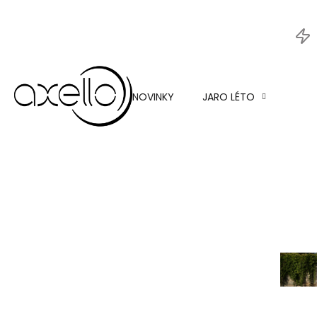
nabí
ŠAT
NOVINKY
JARO LÉTO
TOP
HAL
SUKN
KAL
SAKA
BUN
N