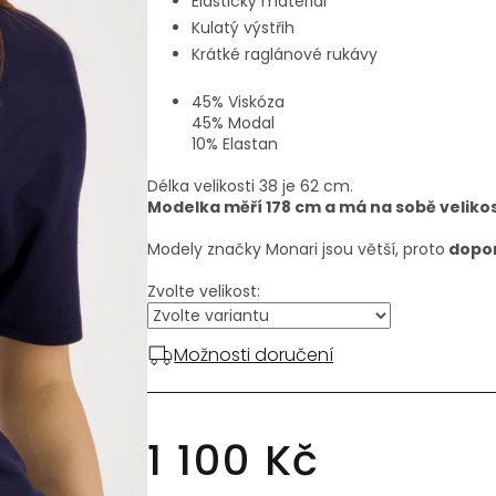
Elastický materiál
Kulatý výstřih
Krátké raglánové rukávy
45% Viskóza
45% Modal
10% Elastan
Délka velikosti 38 je 62 cm.
Modelka měří 178 cm a má na sobě velikos
Modely značky Monari jsou větší, proto
dopor
Zvolte velikost:
Možnosti doručení
1 100 Kč