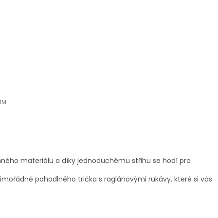
kolekce
Nová
kolekce
3M
ného materiálu a díky jednoduchému střihu se hodí pro
mořádně pohodlného trička s raglánovými rukávy, které si vás