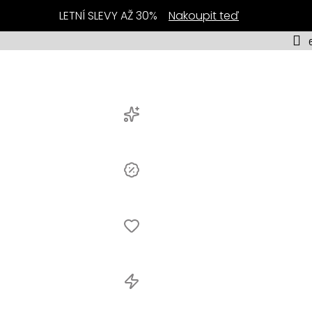
LETNÍ SLEVY AŽ 30%
Nakoupit teď
Novinky
Výprodej
nky
B
Bestsellery
odej
n
Akční
nabídka
sellery