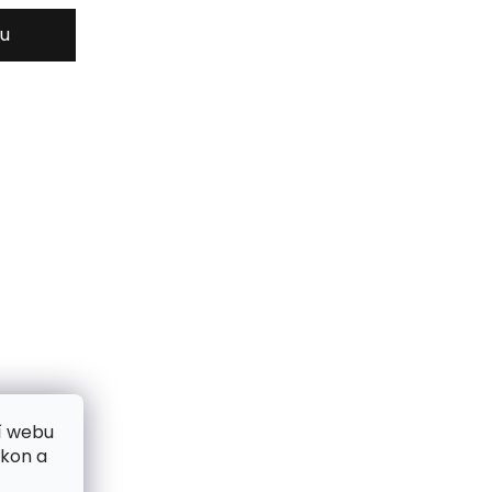
ku
í webu
ýkon a