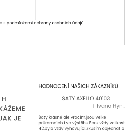
te s
podmínkami ochrany osobních údajů
HODNOCENÍ NAŠICH ZÁKAZNÍKŮ
CH
ŠATY AXELLO 40103
Ivana Hynková
|
KÁŽEME
Hodnocení produktu je 5 z 5 hvězd
JAK JE
Šaty krásné ale vracím,jsou velké
průramcích i ve výstřihu.Beru vždy velikost
42,byla vždy vyhovující.Zkusím objednat o