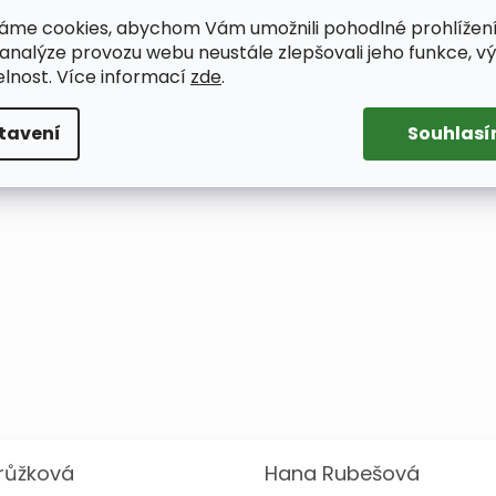
áme cookies, abychom Vám umožnili pohodlné prohlížen
 analýze provozu webu neustále zlepšovali jeho funkce, v
elnost. Více informací
zde
.
 MONARI LATTE L0598L
TOP MONARI L018
tavení
Souhlas
2 120 Kč
1 860 Kč
38
40
42
38
růžková
Hana Rubešová