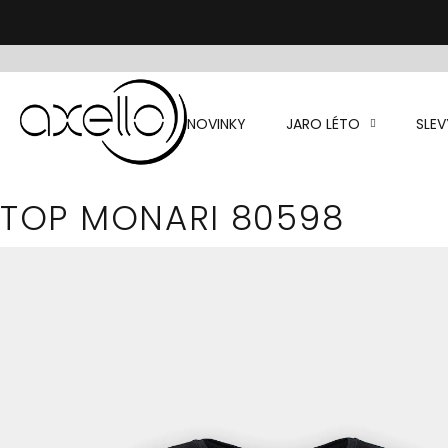
Přejít
na
obsah
NOVINKY
JARO LÉTO
SLEV
TOP MONARI 80598