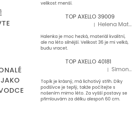
velikost menší.
É
TOP AXELLO 39009
VTE
Helena Matoušková
|
Hodnocení produktu je 5 z 5 hvězd
Halenka je moc hezká, materiál kvalitní,
ale na léto silnější. Velikost 36 je mi velká,
budu vracet.
TOP AXELLO 40181
ONALÉ
Simona
|
Hodnocení produktu je 5 z 5 hvězd
 JAKO
Topík je krásný, má lichotivý střih. Díky
podšívce je teplý, takže počítejte s
ŮVODCE
nošením mimo léto. Za vyšší postavy se
přimlouvám za délku alespoň 60 cm.