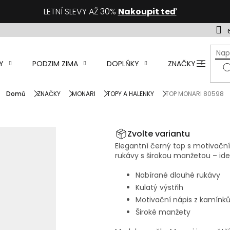
LETNÍ SLEVY AŽ 30%
Nakoupit teď
Y
PODZIM ZIMA
DOPLŇKY
ZNAČKY
D
Domů
ZNAČKY
MONARI
TOPY A HALENKY
TOP MONARI 80598
Zvolte variantu
Elegantní černý top s motivačn
rukávy s širokou manžetou – ideá
Nabírané dlouhé rukávy
Kulatý výstřih
Motivační nápis z kamínk
Široké manžety