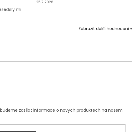
vězdiček.
Hodnocení obchodu je 5 z 5 hvězdiček.
25.7.2026
neseděly mi
Zobrazit další hodnocení
m budeme zasílat informace o nových produktech na našem