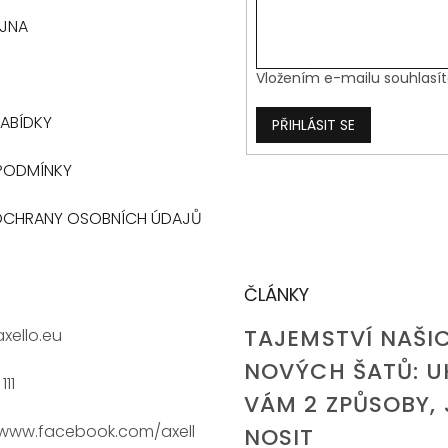
EJNA
Vložením e-mailu souhlasí
ABÍDKY
PŘIHLÁSIT SE
PODMÍNKY
OCHRANY OSOBNÍCH ÚDAJŮ
ČLÁNKY
TAJEMSTVÍ NAŠI
axello.eu
NOVÝCH ŠATŮ: U
111
VÁM 2 ZPŮSOBY, 
/www.facebook.com/axell
NOSIT