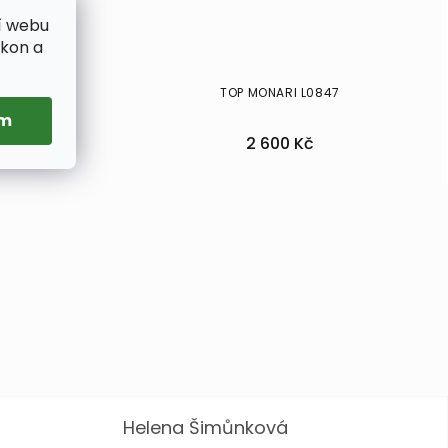
í webu
ýkon a
5
TOP MONARI L0847
ím
2 600 Kč
36
Helena Šimůnková