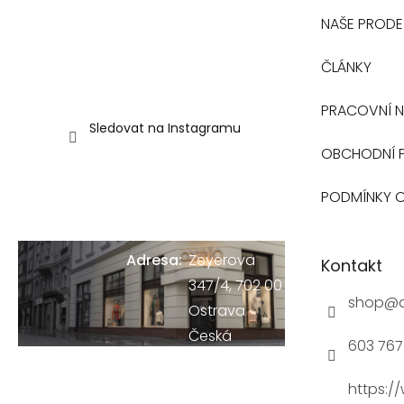
t
NAŠE PROD
NAVŠTIVTE
í
ČLÁNKY
NAŠI
PRACOVNÍ N
PRODEJNU
Sledovat na Instagramu
V
OBCHODNÍ 
OSTRAVĚ
PODMÍNKY 
Adresa:
Zeyerova
Kontakt
347/4, 702 00
shop
@
Ostrava
Česká
603 767 
Republika
Zobrazit na
https:/