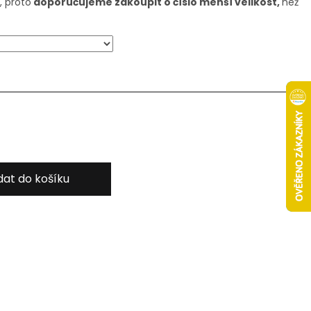
, proto
doporučujeme zakoupit o číslo menší velikost,
než
dat do košíku