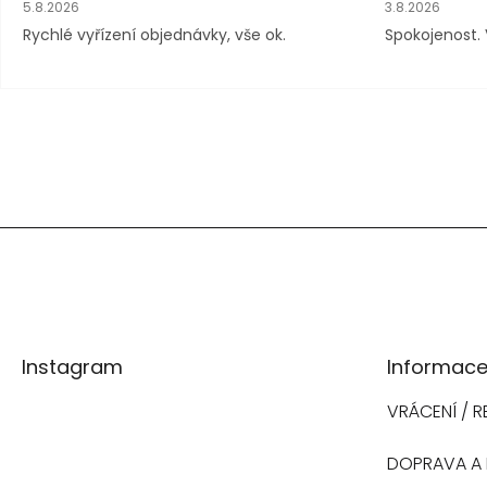
Hodnocení obchodu je 5 z 5 hvězdiček.
Hodnocení obc
5.8.2026
3.8.2026
Rychlé vyřízení objednávky, vše ok.
Spokojenost. 
Z
á
Instagram
Informace
p
VRÁCENÍ / 
a
DOPRAVA A 