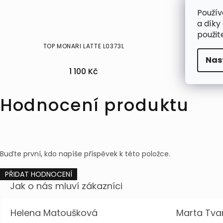
Použív
a díky
použit
TOP MONARI LATTE L0373L
TOP
Nas
1 100 Kč
34
38
46
36
Hodnocení produktu
Buďte první, kdo napíše příspěvek k této položce.
PŘIDAT HODNOCENÍ
Helena Matoušková
Marta Tva