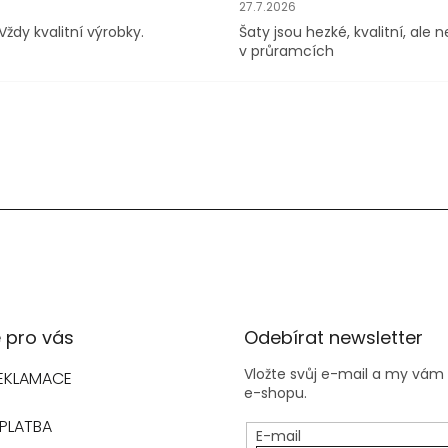
hodu je 5 z 5 hvězdiček.
Hodnocení obchodu je 4 z 5 h
27.7.2026
Vždy kvalitní výrobky.
Šaty jsou hezké, kvalitní, ale 
v průramcích
 pro vás
Odebírat newsletter
Vložte svůj e-mail a my vá
REKLAMACE
e-shopu.
PLATBA
E-mail