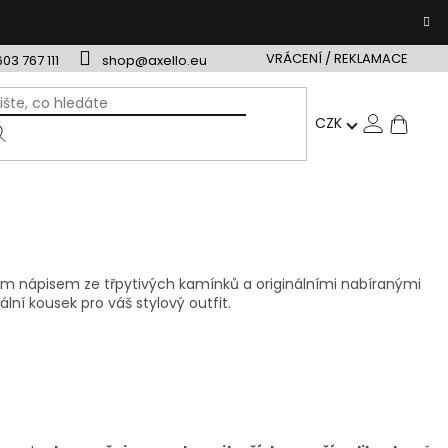
VRÁCENÍ / REKLAMACE
603 767 111
shop@axello.eu
NÁ
CZK
ÁRKOVÉ POUKAZY
TIP NA DÁREK
VRÁCENÍ / REKLAMAC
KO
ím nápisem ze třpytivých kamínků a originálními nabíranými
lní kousek pro váš stylový outfit.
ů