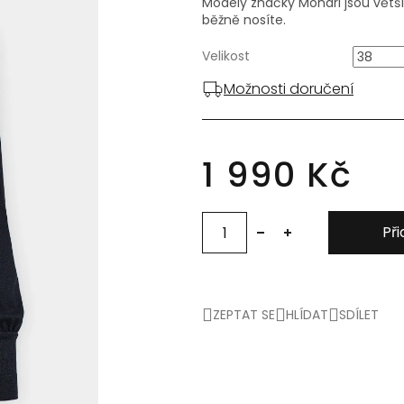
Modely značky Monari jsou větší
běžně nosíte.
Velikost
Možnosti doručení
1 990 Kč
Při
ZEPTAT SE
HLÍDAT
SDÍLET