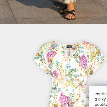
Použív
a díky
použit