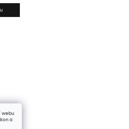
ku
í webu
ýkon a