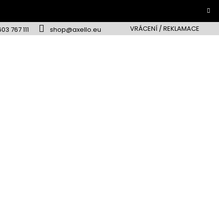
VRÁCENÍ / REKLAMACE
603 767 111
shop@axello.eu
ky
dej
ellery
kční
dka