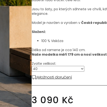
Jsou to šaty, po kterých sáhnete ve chvíli, kdy
elegance.
Model je navržen a vyroben v
České republi
Složení:
100 % Viskóza
Délka od ramene je cca 140 cm.
Naše modelka měří 179 cm a nosí velikost
Zvolte velikost:
Možnosti doručení
3 090 Kč