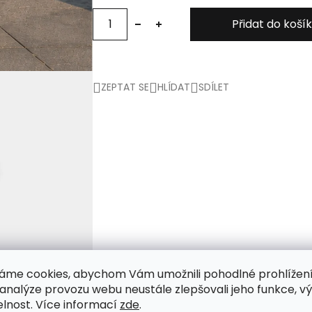
Přidat do koší
ZEPTAT SE
HLÍDAT
SDÍLET
áme cookies, abychom Vám umožnili pohodlné prohlížen
 analýze provozu webu neustále zlepšovali jeho funkce, v
elnost. Více informací
zde
.