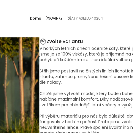
kce
kolekce
Domů
NOVINKY
ŠATY AXELLO 40264
Zvolte variantu
V horkých letních dnech oceníte šaty, které 
jsme je ze 100% viskózy, která je příjemná na
pohyb při každém kroku. Jsou ideální volbou pr
Střih jsme postavili na čistých liniích lichot
siluetu, zatímco promyšlené řešení pasové li
dle nálady.
Chtěli jsme vytvořit model, který bude i běh
nabídne maximální komfort. Díky nadčasovém
svetříkem pro chladnější letní večery a využi
Při výběru materiálu pro nás bylo důležité, 
fungovaly v horkém počasí. Proto jsme zvolili
neuvěřitelně lehce. Právě spojení kvalitního
budete ráda vracet celé léto.