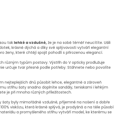
jsou tak
lehké a vzdušné,
že je na sobě téměř neucítíte. Ušili
 dotek, krásně dýchá a díky své splývavosti vytváří elegantní
o ženy, které chtějí spojit pohodlí s přirozenou elegancí.
ících různým typům postavy. Výstřih do V opticky prodlužuje
nie určuje tvar přesně podle potřeby. Stáhnete nebo povolíte
em nejteplejších dnů působit lehce, elegantně a zároveň
u střihu šaty snadno doplníte sandály, teniskami i lehkým
jete je při mnoha různých příležitostech.
aby šaty byly mimořádně vzdušné, příjemné na nošení a dobře
 100% viskózu, která krásně splývá, je prodyšná a na těle působí
 materiálu a promyšleného střihu vytváří model, ke kterému se