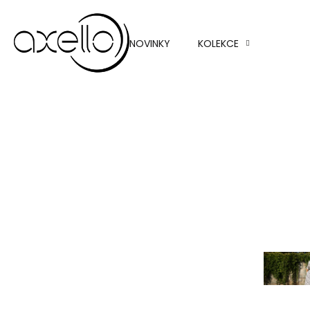
Topy 
halenk
NOVINKY
KOLEKCE
Sukně
Kalhot
Svetry
Saka a
blazer
Bundy
kabát
Nov