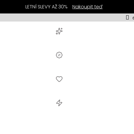
LETNÍ SLEVY AŽ 30%
Nakoupit teď
y
Novinky
ej
Výprodej
Novin
lery
Bestsellery
Výpro
ční
Akční
ka
nabídka
Bests
Šály a
A
hřejivé
nabí
doplňky