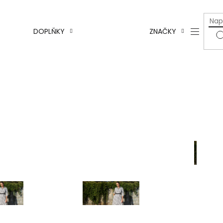
a
y
Axell
Šátky
DOPLŇKY
ZNAČKY
česk
výro
Pásky
Mona
y
Taštičky
Rock
Blue
Rukavice
Para 
y
Čepice
 a
Návleky
y
na ruce
No
kol
á
Nová