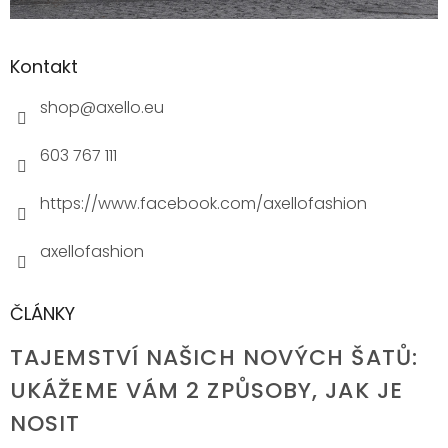
Kontakt
shop
@
axello.eu
603 767 111
https://www.facebook.com/axellofashion
axellofashion
ČLÁNKY
TAJEMSTVÍ NAŠICH NOVÝCH ŠATŮ:
UKÁŽEME VÁM 2 ZPŮSOBY, JAK JE
NOSIT