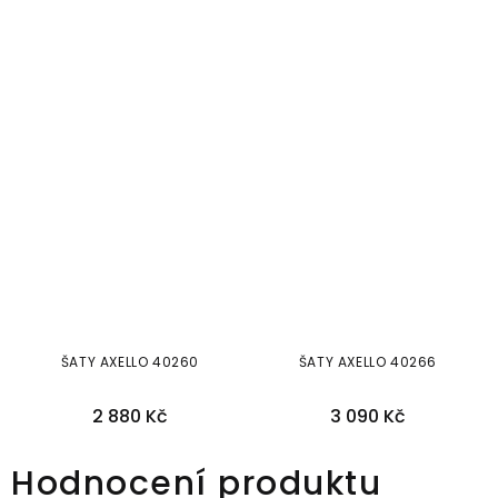
ŠATY AXELLO 40260
ŠATY AXELLO 40266
2 880 Kč
3 090 Kč
46
38
40
42
44
Hodnocení produktu