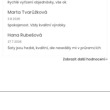
Rychlé vyřízení objednávky, vše ok.
Marta Tvarůžková
Hodnocení obchodu je 5 z 5 hvězdiček.
3.8.2026
Spokojenost. Vždy kvalitní výrobky.
Hana Rubešová
Hodnocení obchodu je 4 z 5 hvězdiček.
27.7.2026
Šaty jsou hezké, kvalitní, ale neseděly mi v průramcích
Zobrazit další hodnocení
Z
á
p
a
t