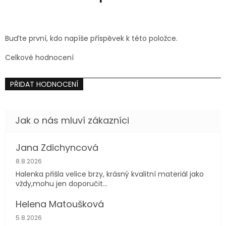
Buďte první, kdo napíše příspěvek k této položce.
Celkové hodnocení
PŘIDAT HODNOCENÍ
Jana Zdichyncová
Hodnocení obchodu je 5 z 5 hvězdiček.
8.8.2026
Halenka přišla velice brzy, krásný kvalitní materiál jako
vždy,mohu jen doporučit...
Helena Matoušková
Hodnocení obchodu je 5 z 5 hvězdiček.
5.8.2026