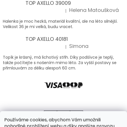
TOP AXELLO 39009
Helena Matoušková
|
Hodnocení produktu je 5 z 5 hvězdiček.
Halenka je moc hezká, materiál kvalitní, ale na léto silnější.
Velikost 36 je mi velká, budu vracet.
TOP AXELLO 40181
Simona
|
Hodnocení produktu je 5 z 5 hvězdiček.
Topík je krásný, má lichotivý střih. Díky podšívce je teplý,
takže počítejte s nošením mimo léto. Za vyšší postavy se
přimlouvám za délku alespoň 60 cm.
Používáme cookies, abychom Vám umožnili
pohodlné prohlížení webu a díky analýze provozu