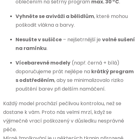
oblečením na šetrný program
max. 30 °C
.
Vyhněte se aviváži a bělidlům
, které mohou
poškodit vlákna a barvy.
Nesušte v sušičce
– nejšetrnější je
volné sušení
na ramínku
.
Vícebarevné modely
(např. černá + bílá)
doporučujeme prát nejlépe na
krátký program
s odstředěním
, aby se minimalizovalo riziko
pouštění barev při delším namáčení.
Každý model prochází pečlivou kontrolou, než se
dostane k vám. Proto nás velmi mrzí, když se
výjimečně vrací poškozený v důsledku nesprávné
péče.
Mírné žmolkování je u některých tkanin přirozené