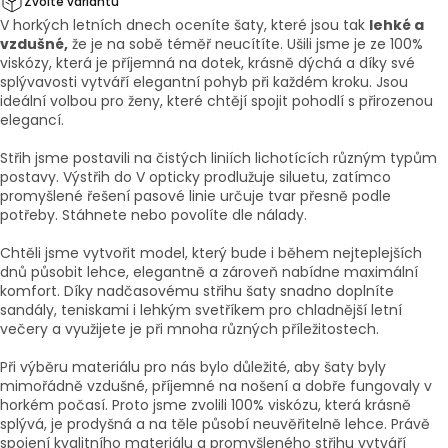
Zvolte variantu
V horkých letních dnech oceníte šaty, které jsou tak
lehké a
vzdušné,
že je na sobě téměř neucítíte. Ušili jsme je ze 100%
viskózy, která je příjemná na dotek, krásně dýchá a díky své
splývavosti vytváří elegantní pohyb při každém kroku. Jsou
ideální volbou pro ženy, které chtějí spojit pohodlí s přirozenou
elegancí.
Střih jsme postavili na čistých liniích lichotících různým typům
postavy. Výstřih do V opticky prodlužuje siluetu, zatímco
promyšlené řešení pasové linie určuje tvar přesně podle
potřeby. Stáhnete nebo povolíte dle nálady.
Chtěli jsme vytvořit model, který bude i během nejteplejších
dnů působit lehce, elegantně a zároveň nabídne maximální
komfort. Díky nadčasovému střihu šaty snadno doplníte
sandály, teniskami i lehkým svetříkem pro chladnější letní
večery a využijete je při mnoha různých příležitostech.
Při výběru materiálu pro nás bylo důležité, aby šaty byly
mimořádně vzdušné, příjemné na nošení a dobře fungovaly v
horkém počasí. Proto jsme zvolili 100% viskózu, která krásně
splývá, je prodyšná a na těle působí neuvěřitelně lehce. Právě
spojení kvalitního materiálu a promyšleného střihu vytváří