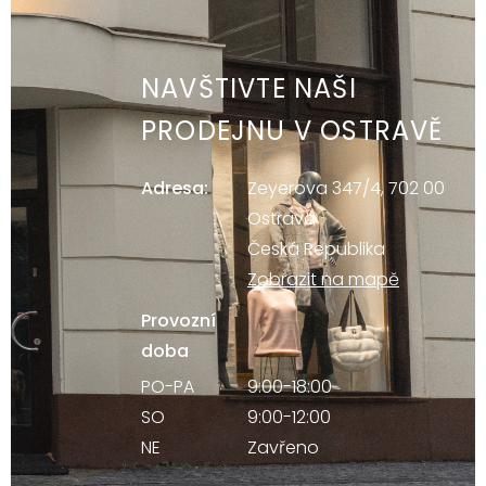
NAVŠTIVTE NAŠI
PRODEJNU V OSTRAVĚ
Adresa:
Zeyerova 347/4, 702 00
Ostrava
Česká Republika
Zobrazit na mapě
Provozní
doba
PO-PA
9:00-18:00
SO
9:00-12:00
NE
Zavřeno