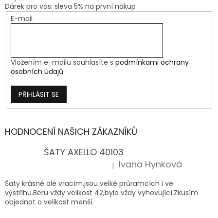
Dárek pro vás: sleva 5% na první nákup
E-mail
Vložením e-mailu souhlasíte s
podmínkami ochrany
osobních údajů
PŘIHLÁSIT SE
HODNOCENÍ NAŠICH ZÁKAZNÍKŮ
ŠATY AXELLO 40103
Ivana Hynková
|
Hodnocení produktu je 5 z 5 hvězdiček.
Šaty krásné ale vracím,jsou velké průramcích i ve
výstřihu.Beru vždy velikost 42,byla vždy vyhovující.Zkusím
objednat o velikost menší.