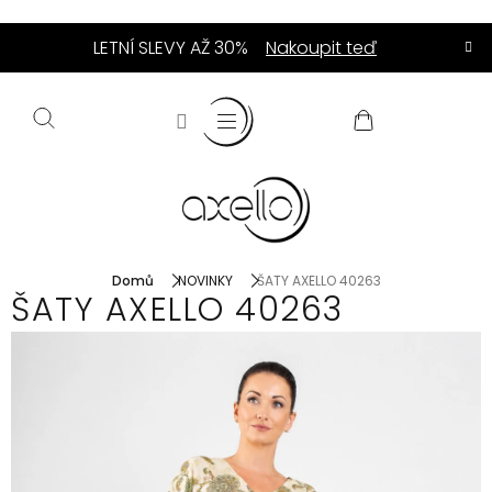
Přejít
LETNÍ SLEVY AŽ 30%
Nakoupit teď
na
obsah
NÁKUPNÍ
KOŠÍK
Domů
NOVINKY
ŠATY AXELLO 40263
ŠATY AXELLO 40263