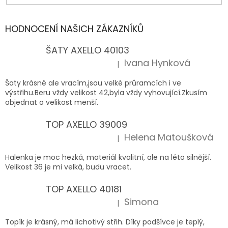
HODNOCENÍ NAŠICH ZÁKAZNÍKŮ
ŠATY AXELLO 40103
Ivana Hynková
|
Hodnocení produktu je 5 z 5 hvězdiček.
Šaty krásné ale vracím,jsou velké průramcích i ve
výstřihu.Beru vždy velikost 42,byla vždy vyhovující.Zkusím
objednat o velikost menší.
TOP AXELLO 39009
Helena Matoušková
|
Hodnocení produktu je 5 z 5 hvězdiček.
Halenka je moc hezká, materiál kvalitní, ale na léto silnější.
Velikost 36 je mi velká, budu vracet.
TOP AXELLO 40181
Simona
|
Hodnocení produktu je 5 z 5 hvězdiček.
Topík je krásný, má lichotivý střih. Díky podšívce je teplý,