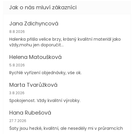
Jana Zdichyncová
Hodnocení obchodu je 5 z 5 hvězdiček.
8.8.2026
Halenka přišla velice brzy, krásný kvalitní materiál jako
vždy,mohu jen doporučit...
Helena Matoušková
Hodnocení obchodu je 5 z 5 hvězdiček.
5.8.2026
Rychlé vyřízení objednávky, vše ok.
Marta Tvarůžková
Hodnocení obchodu je 5 z 5 hvězdiček.
3.8.2026
Spokojenost. Vždy kvalitní výrobky.
Hana Rubešová
Hodnocení obchodu je 4 z 5 hvězdiček.
27.7.2026
Šaty jsou hezké, kvalitní, ale neseděly mi v průramcích