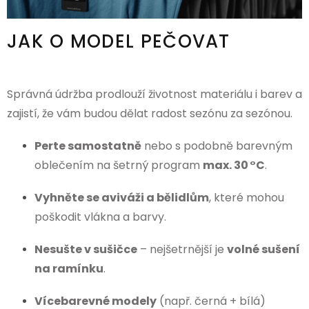
JAK O MODEL PEČOVAT
Správná údržba prodlouží životnost materiálu i barev a
zajistí, že vám budou dělat radost sezónu za sezónou.
Perte samostatně
nebo s podobně barevným
oblečením na šetrný program
max. 30 °C
.
Vyhněte se aviváži a bělidlům
, které mohou
poškodit vlákna a barvy.
Nesušte v sušičce
– nejšetrnější je
volné sušení
na ramínku
.
Vícebarevné modely
(např. černá + bílá)