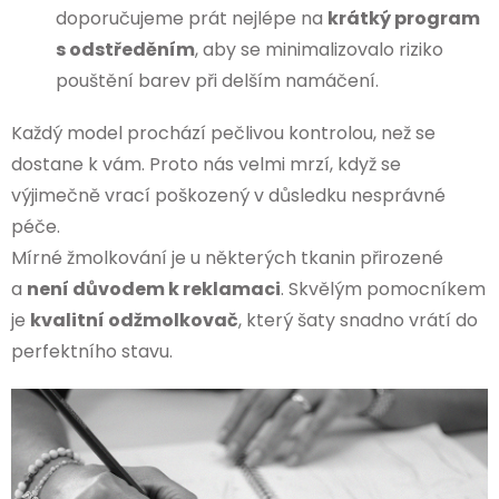
doporučujeme prát nejlépe na
krátký program
s odstředěním
, aby se minimalizovalo riziko
pouštění barev při delším namáčení.
Každý model prochází pečlivou kontrolou, než se
dostane k vám. Proto nás velmi mrzí, když se
výjimečně vrací poškozený v důsledku nesprávné
péče.
Mírné žmolkování je u některých tkanin přirozené
a
není důvodem k reklamaci
. Skvělým pomocníkem
je
kvalitní odžmolkovač
, který šaty snadno vrátí do
perfektního stavu.