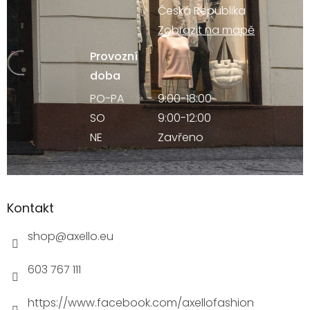
Česká Republika
Zobrazit na mapě
Provozní
doba
PO-PA
9:00-18:00
SO
9:00-12:00
NE
Zavřeno
Kontakt
shop
@
axello.eu
603 767 111
https://www.facebook.com/axellofashion