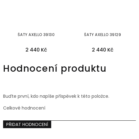
ŠATY AXELLO 39130
ŠATY AXELLO 39129
2 440 Kč
2 440 Kč
36
40
42
44
46
44
46
Hodnocení produktu
Buďte první, kdo napíše příspěvek k této položce.
Celkové hodnocení
PŘIDAT HODNOCENÍ