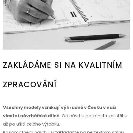
ZAKLÁDÁME SI NA KVALITNÍM
ZPRACOVÁNÍ
Všechny modely vznikají výhradně v Česku v naší
vlastní návrhářské dílně.
Od návrhu po konstrukci střihu
až po ušití celého výrobku.
Při samotném návrhu si zakládáme na perfektním střihu,