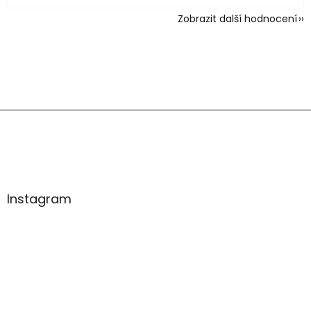
Zobrazit další hodnocení
Z
á
p
a
t
í
Instagram