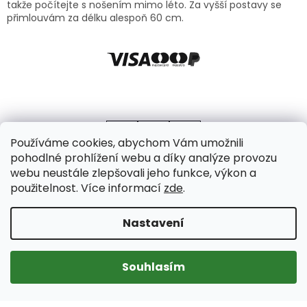
takže počítejte s nošením mimo léto. Za vyšší postavy se
přimlouvám za délku alespoň 60 cm.
Používáme cookies, abychom Vám umožnili
pohodlné prohlížení webu a díky analýze provozu
webu neustále zlepšovali jeho funkce, výkon a
použitelnost. Více informací
zde
.
Vytvořil Shoptet
Copyright 2026
Axello
. Všechna práva vyhrazena.
Upravit
Nastavení
nastavení cookies
Souhlasím