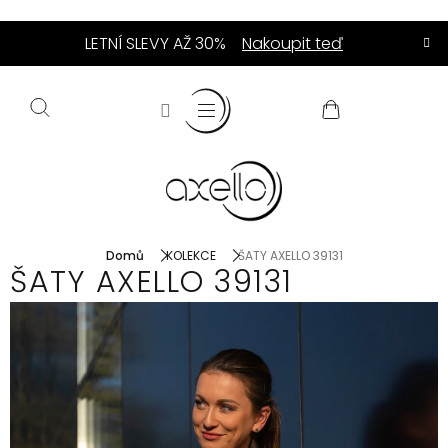
Přejít
LETNÍ SLEVY AŽ 30%
Nakoupit teď
na
obsah
NÁKUPNÍ
KOŠÍK
Domů
KOLEKCE
ŠATY AXELLO 39131
ŠATY AXELLO 39131