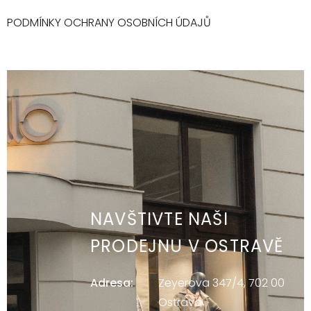
PODMÍNKY OCHRANY OSOBNÍCH ÚDAJŮ
NAVŠTIVTE NAŠI
PRODEJNU V OSTRAVĚ
Adresa:
Zeyerova 347/4, 702 00
Ostrava