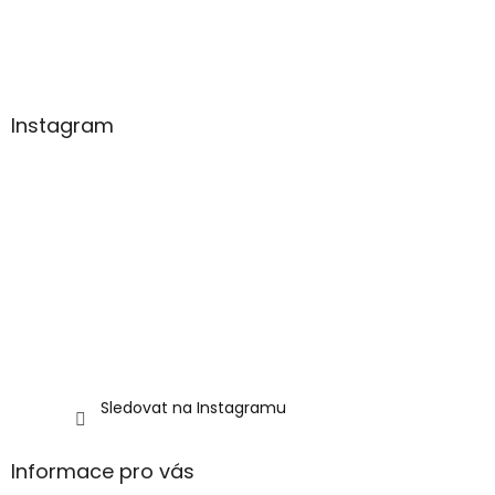
a
t
í
Instagram
Sledovat na Instagramu
Informace pro vás