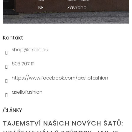
NE
Zavřeno
Kontakt
shop
@
axello.eu
603 767 111
https://www.facebook.com/axellofashion
axellofashion
ČLÁNKY
TAJEMSTVÍ NAŠICH NOVÝCH ŠATŮ: