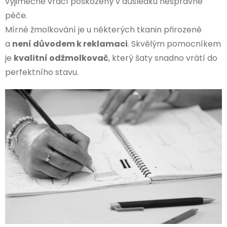
výjimečně vrací poškozený v důsledku nesprávné
péče.
Mírné žmolkování je u některých tkanin přirozené
a
není důvodem k reklamaci
. Skvělým pomocníkem
je
kvalitní odžmolkovač
, který šaty snadno vrátí do
perfektního stavu.