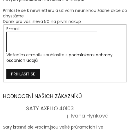
Přihlaste se k newsletteru a už vám neuniknou žádné akce co
chystáme
Dárek pro vás: sleva 5% na první nákup
E-mail
Vložením e-mailu souhlasíte s
podmínkami ochrany
osobních údajů
PŘIHLÁSIT SE
HODNOCENÍ NAŠICH ZÁKAZNÍKŮ
ŠATY AXELLO 40103
Ivana Hynková
|
Hodnocení produktu je 5 z 5 hvězdiček.
Šaty krásné ale vracím,jsou velké průramcích i ve