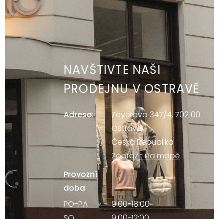
NAVŠTIVTE NAŠI
PRODEJNU V OSTRAVĚ
Adresa:
Zeyerova 347/4, 702 00
Ostrava
Česká Republika
Zobrazit na mapě
Provozní
doba
PO-PA
9:00-18:00
SO
9:00-12:00