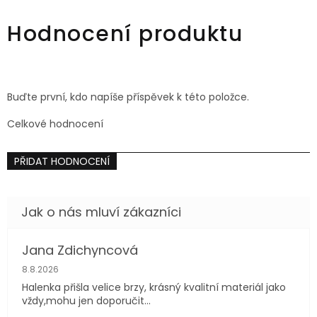
42
44
46
44
Hodnocení produktu
Buďte první, kdo napíše příspěvek k této položce.
Celkové hodnocení
PŘIDAT HODNOCENÍ
Jana Zdichyncová
Hodnocení obchodu je 5 z 5 hvězdiček.
8.8.2026
Halenka přišla velice brzy, krásný kvalitní materiál jako
vždy,mohu jen doporučit...