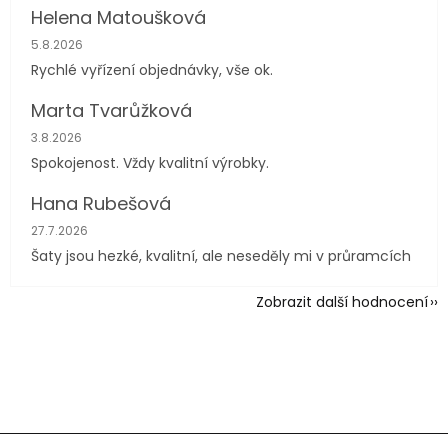
Helena Matoušková
Hodnocení obchodu je 5 z 5 hvězdiček.
5.8.2026
Rychlé vyřízení objednávky, vše ok.
Marta Tvarůžková
Hodnocení obchodu je 5 z 5 hvězdiček.
3.8.2026
Spokojenost. Vždy kvalitní výrobky.
Hana Rubešová
Hodnocení obchodu je 4 z 5 hvězdiček.
27.7.2026
Šaty jsou hezké, kvalitní, ale neseděly mi v průramcích
Zobrazit další hodnocení
Z
á
p