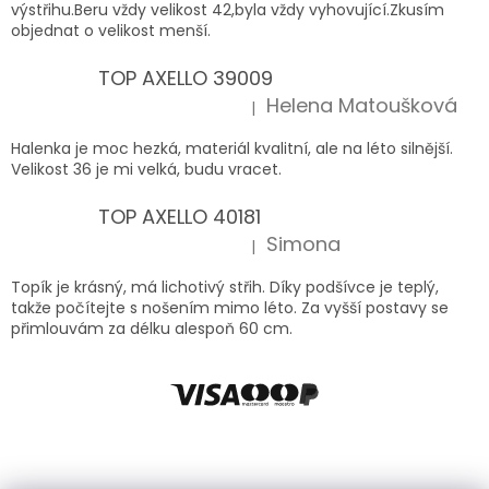
výstřihu.Beru vždy velikost 42,byla vždy vyhovující.Zkusím
objednat o velikost menší.
TOP AXELLO 39009
Helena Matoušková
|
Hodnocení produktu je 5 z 5 hvězdiček.
Halenka je moc hezká, materiál kvalitní, ale na léto silnější.
Velikost 36 je mi velká, budu vracet.
TOP AXELLO 40181
Simona
|
Hodnocení produktu je 5 z 5 hvězdiček.
Topík je krásný, má lichotivý střih. Díky podšívce je teplý,
takže počítejte s nošením mimo léto. Za vyšší postavy se
přimlouvám za délku alespoň 60 cm.