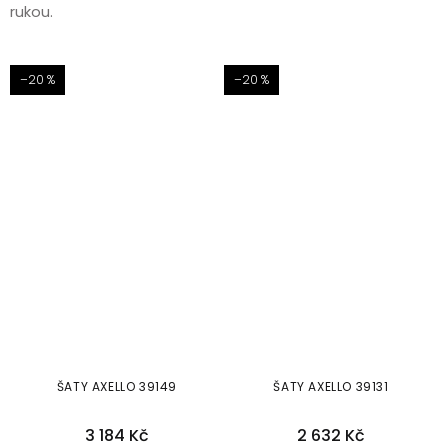
rukou.
–20 %
–20 %
ŠATY AXELLO 39149
ŠATY AXELLO 39131
3 184 Kč
2 632 Kč