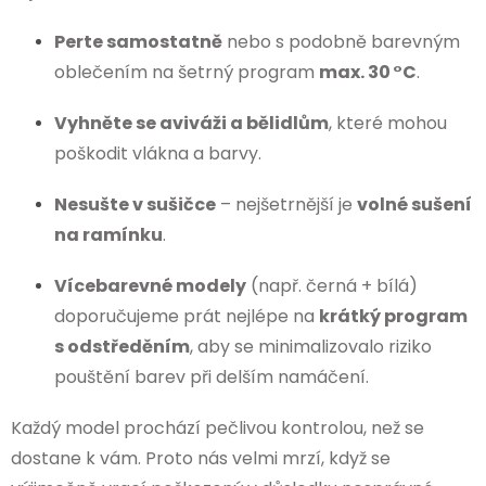
Perte samostatně
nebo s podobně barevným
oblečením na šetrný program
max. 30 °C
.
Vyhněte se aviváži a bělidlům
, které mohou
poškodit vlákna a barvy.
Nesušte v sušičce
– nejšetrnější je
volné sušení
na ramínku
.
Vícebarevné modely
(např. černá + bílá)
doporučujeme prát nejlépe na
krátký program
s odstředěním
, aby se minimalizovalo riziko
pouštění barev při delším namáčení.
Každý model prochází pečlivou kontrolou, než se
dostane k vám. Proto nás velmi mrzí, když se