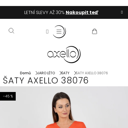
Přejít
LETNÍ SLEVY AŽ 30%
Nakoupit teď
na
obsah
NÁKUPNÍ
KOŠÍK
Domů
JARO LÉTO
ŠATY
ŠATY AXELLO 38076
ŠATY AXELLO 38076
–45 %