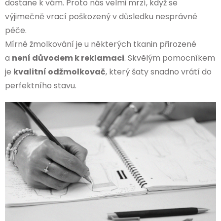
dostane k vám. Proto nás velmi mrzí, když se
výjimečně vrací poškozený v důsledku nesprávné
péče.
Mírné žmolkování je u některých tkanin přirozené
a
není důvodem k reklamaci
. Skvělým pomocníkem
je
kvalitní odžmolkovač
, který šaty snadno vrátí do
perfektního stavu.