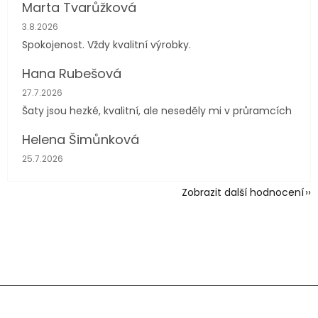
Marta Tvarůžková
Hodnocení obchodu je 5 z 5 hvězdiček.
3.8.2026
Spokojenost. Vždy kvalitní výrobky.
Hana Rubešová
Hodnocení obchodu je 4 z 5 hvězdiček.
27.7.2026
Šaty jsou hezké, kvalitní, ale neseděly mi v průramcích
Helena Šimůnková
Hodnocení obchodu je 5 z 5 hvězdiček.
25.7.2026
Zobrazit další hodnocení
Z
á
p
a