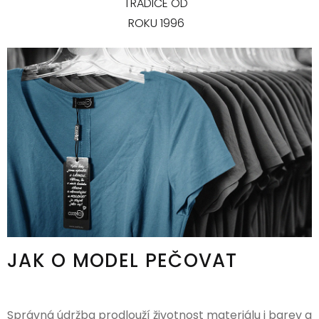
TRADICE OD
ROKU 1996
JAK O MODEL PEČOVAT
Správná údržba prodlouží životnost materiálu i barev a