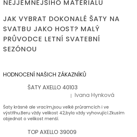
NEJJEMNĚJŠÍHO MATERIÁLU
JAK VYBRAT DOKONALÉ ŠATY NA
SVATBU JAKO HOST? MALÝ
PRŮVODCE LETNÍ SVATEBNÍ
SEZÓNOU
HODNOCENÍ NAŠICH ZÁKAZNÍKŮ
ŠATY AXELLO 40103
Ivana Hynková
|
Hodnocení produktu je 5 z 5 hvězdiček.
Šaty krásné ale vracím,jsou velké průramcích i ve
výstřihu.Beru vždy velikost 42,byla vždy vyhovující.Zkusím
objednat o velikost menší.
TOP AXELLO 39009