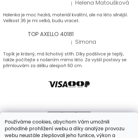
Helena Matoušková
|
Hodnocení produktu je 5 z 5 hvězdiček.
Halenka je moc hezká, materiál kvalitní, ale na léto silnější.
Velikost 36 je mi velká, budu vracet.
TOP AXELLO 40181
Simona
|
Hodnocení produktu je 5 z 5 hvězdiček.
Topík je krásný, má lichotivý střih. Díky podšívce je teplý,
takže počítejte s nošením mimo léto. Za vyšší postavy se
přimlouvám za délku alespoň 60 cm.
Používáme cookies, abychom Vám umožnili
pohodlné prohlížení webu a díky analýze provozu
webu neustále zlepšovali jeho funkce, výkon a