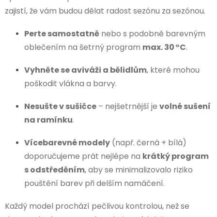
zajistí, že vám budou dělat radost sezónu za sezónou.
Perte samostatně
nebo s podobně barevným
oblečením na šetrný program
max. 30 °C
.
Vyhněte se aviváži a bělidlům
, které mohou
poškodit vlákna a barvy.
Nesušte v sušičce
– nejšetrnější je
volné sušení
na ramínku
.
Vícebarevné modely
(např. černá + bílá)
doporučujeme prát nejlépe na
krátký program
s odstředěním
, aby se minimalizovalo riziko
pouštění barev při delším namáčení.
Každý model prochází pečlivou kontrolou, než se