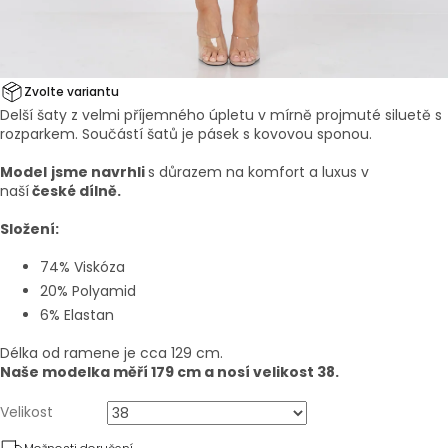
Zvolte variantu
Delší šaty z velmi příjemného úpletu v mírně projmuté siluetě s
rozparkem. Součástí šatů je pásek s kovovou sponou.
Model
jsme navrhli
s důrazem na komfort a luxus v
naší
české dílně.
Složení:
74% Viskóza
20% Polyamid
6% Elastan
Délka od ramene je cca 129 cm.
Naše modelka měří 179 cm a nosí velikost 38.
Velikost