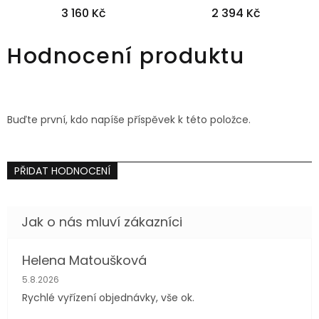
3 160 Kč
2 394 Kč
36
38
40
36
40
42
44
Hodnocení produktu
Buďte první, kdo napíše příspěvek k této položce.
PŘIDAT HODNOCENÍ
Helena Matoušková
Hodnocení obchodu je 5 z 5 hvězdiček.
5.8.2026
Rychlé vyřízení objednávky, vše ok.