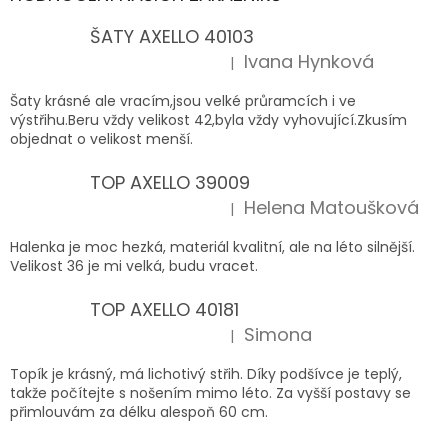
ŠATY AXELLO 40103
Ivana Hynková
|
Hodnocení produktu je 5 z 5 hvězdiček.
Šaty krásné ale vracím,jsou velké průramcích i ve
výstřihu.Beru vždy velikost 42,byla vždy vyhovující.Zkusím
objednat o velikost menší.
TOP AXELLO 39009
Helena Matoušková
|
Hodnocení produktu je 5 z 5 hvězdiček.
Halenka je moc hezká, materiál kvalitní, ale na léto silnější.
Velikost 36 je mi velká, budu vracet.
TOP AXELLO 40181
Simona
|
Hodnocení produktu je 5 z 5 hvězdiček.
Topík je krásný, má lichotivý střih. Díky podšívce je teplý,
takže počítejte s nošením mimo léto. Za vyšší postavy se
přimlouvám za délku alespoň 60 cm.