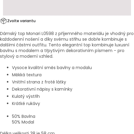
Zvolte variantu
Dámský top Monari L0598 z příjemného materiálu je vhodný pro
každodenní nošení a díky svému střihu se dobře kombinuje s
dalšími částmi outfitu.
Tento elegantní top kombinuje luxusní
bavlnu s modalem a třpytivým dekorativním písmem – pro
stylový a moderní vzhled.
Vysoce kvalitní směs bavlny a modalu
Měkká textura
Vnitřní strana z froté látky
Dekorativní nápisy s kamínky
Kulatý výstřih
Krátké rukávy
50% Bavlna
50% Modal
Délka velikosti 38 je 58 cm.