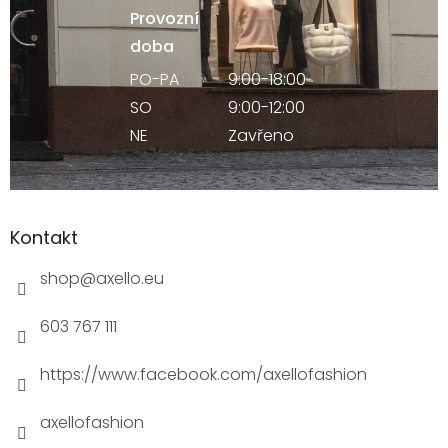
Provozní
doba
PO-PA
9:00-18:00
SO
9:00-12:00
NE
Zavřeno
Kontakt
shop
@
axello.eu
603 767 111
https://www.facebook.com/axellofashion
axellofashion