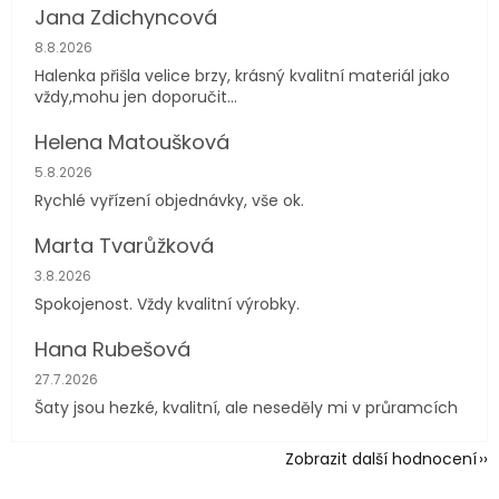
Jana Zdichyncová
Hodnocení obchodu je 5 z 5 hvězdiček.
8.8.2026
Halenka přišla velice brzy, krásný kvalitní materiál jako
vždy,mohu jen doporučit...
Helena Matoušková
Hodnocení obchodu je 5 z 5 hvězdiček.
5.8.2026
Rychlé vyřízení objednávky, vše ok.
Marta Tvarůžková
Hodnocení obchodu je 5 z 5 hvězdiček.
3.8.2026
Spokojenost. Vždy kvalitní výrobky.
Hana Rubešová
Hodnocení obchodu je 4 z 5 hvězdiček.
27.7.2026
Šaty jsou hezké, kvalitní, ale neseděly mi v průramcích
Zobrazit další hodnocení