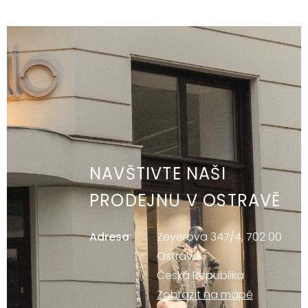
NAVŠTIVTE NAŠI
PRODEJNU V OSTRAVĚ
Adresa:
Zeyerova 347/4, 702 00
Ostrava
Česká Republika
Zobrazit na mapě