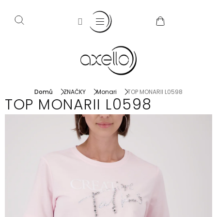
Přejít
na
NÁKUPNÍ
obsah
KOŠÍK
Domů
ZNAČKY
Monari
TOP MONARII L0598
TOP MONARII L0598