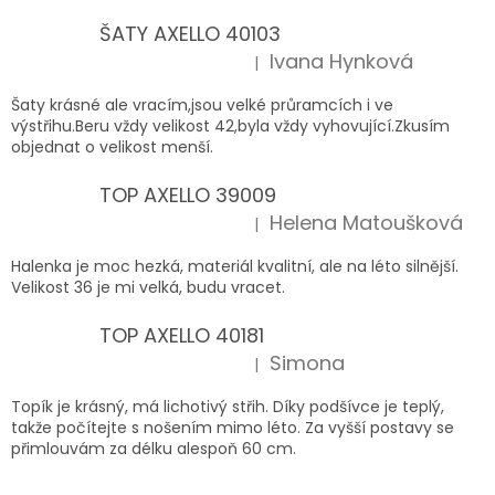
ŠATY AXELLO 40103
Ivana Hynková
|
Hodnocení produktu je 5 z 5 hvězdiček.
Šaty krásné ale vracím,jsou velké průramcích i ve
výstřihu.Beru vždy velikost 42,byla vždy vyhovující.Zkusím
objednat o velikost menší.
TOP AXELLO 39009
Helena Matoušková
|
Hodnocení produktu je 5 z 5 hvězdiček.
Halenka je moc hezká, materiál kvalitní, ale na léto silnější.
Velikost 36 je mi velká, budu vracet.
TOP AXELLO 40181
Simona
|
Hodnocení produktu je 5 z 5 hvězdiček.
Topík je krásný, má lichotivý střih. Díky podšívce je teplý,
takže počítejte s nošením mimo léto. Za vyšší postavy se
přimlouvám za délku alespoň 60 cm.