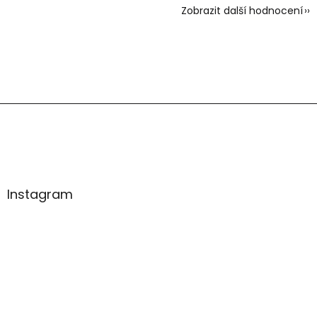
Zobrazit další hodnocení
Z
á
p
a
t
í
Instagram