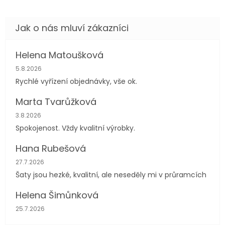
Helena Matoušková
Hodnocení obchodu je 5 z 5 hvězdiček.
5.8.2026
Rychlé vyřízení objednávky, vše ok.
Marta Tvarůžková
Hodnocení obchodu je 5 z 5 hvězdiček.
3.8.2026
Spokojenost. Vždy kvalitní výrobky.
Hana Rubešová
Hodnocení obchodu je 4 z 5 hvězdiček.
27.7.2026
Šaty jsou hezké, kvalitní, ale neseděly mi v průramcích
Helena Šimůnková
Hodnocení obchodu je 5 z 5 hvězdiček.
25.7.2026