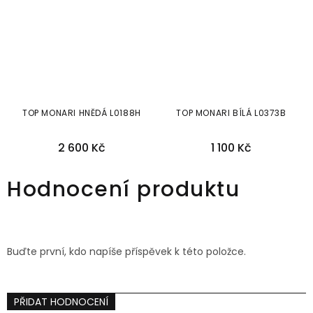
TOP MONARI HNĚDÁ L0188H
TOP MONARI BÍLÁ L0373B
2 600 Kč
1 100 Kč
34
36
42
34
36
42
Hodnocení produktu
Buďte první, kdo napíše příspěvek k této položce.
PŘIDAT HODNOCENÍ