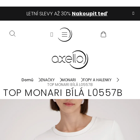
Přejít
LETNÍ SLEVY AŽ 30%
Nakoupit teď
na
obsah
NÁKUPNÍ
KOŠÍK
Domů
ZNAČKY
MONARI
TOPY A HALENKY
TOP MONARI BÍLÁ L0557B
TOP MONARI BÍLÁ L0557B