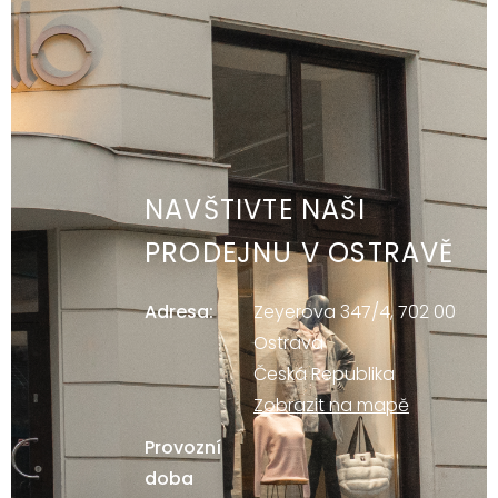
NAVŠTIVTE NAŠI
PRODEJNU V OSTRAVĚ
Adresa:
Zeyerova 347/4, 702 00
Ostrava
Česká Republika
Zobrazit na mapě
Provozní
doba