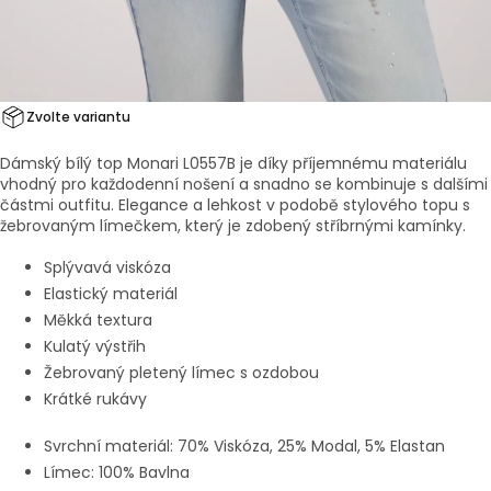
Zvolte variantu
Dámský bílý top Monari L0557B je díky příjemnému materiálu
vhodný pro každodenní nošení a snadno se kombinuje s dalšími
částmi outfitu.
Elegance a lehkost v podobě stylového topu s
žebrovaným límečkem, který je zdobený stříbrnými kamínky.
Splývavá viskóza
Elastický materiál
Měkká textura
Kulatý výstřih
Žebrovaný pletený límec s ozdobou
Krátké rukávy
Svrchní materiál:
70% Viskóza,
25% Modal,
5% Elastan
Límec:
100% Bavlna