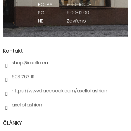
PO-PA
9:00-18:00
SO
9:00-12:00
NE
Zavřeno
Kontakt
shop
@
axello.eu
603 767 111
https://www.facebook.com/axellofashion
axellofashion
ČLÁNKY