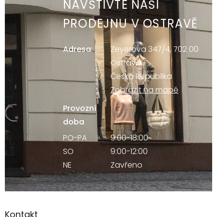
NAVŠTIVTE NAŠI
PRODEJNU V OSTRAVĚ
Adresa:
Zeyerova 347/4, 702 00
Ostrava
Česká Republika
Zobrazit na mapě
Provozní
doba
PO-PA
9:00-18:00
SO
9:00-12:00
NE
Zavřeno
Kontakt