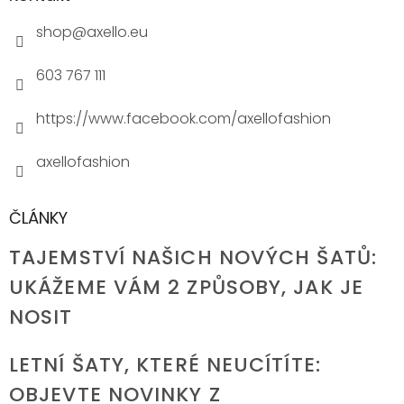
shop
@
axello.eu
603 767 111
https://www.facebook.com/axellofashion
axellofashion
ČLÁNKY
TAJEMSTVÍ NAŠICH NOVÝCH ŠATŮ:
UKÁŽEME VÁM 2 ZPŮSOBY, JAK JE
NOSIT
LETNÍ ŠATY, KTERÉ NEUCÍTÍTE:
OBJEVTE NOVINKY Z