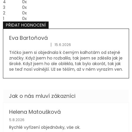
4
0x
3
0x
2
0x
1
0x
PŘIDAT HODNOCENÍ
V
ý
Eva Bartoňová
p
|
15.6.2026
Hodnocení produktu je 5 z 5 hvězdiček.
i
Tričko jsem si objednala k černým kalhotám od stejné
s
značky. Když jsem ho rozbalila, tak jsem se zděsila jak je
h
široké. Když jsem ho ale oblékla, tak bylo akorát, tak jak
o
se teď nosí volnější. Už se těším, až v něm vyrazím ven.
d
n
o
c
e
n
í
Helena Matoušková
Hodnocení obchodu je 5 z 5 hvězdiček.
5.8.2026
Rychlé vyřízení objednávky, vše ok.