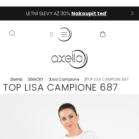
Přejít
LETNÍ SLEVY AŽ 30%
Nakoupit teď
na
obsah
NÁKUPNÍ
KOŠÍK
Domů
ZNAČKY
Lisa Campione
TOP LISA CAMPIONE 687
TOP LISA CAMPIONE 687