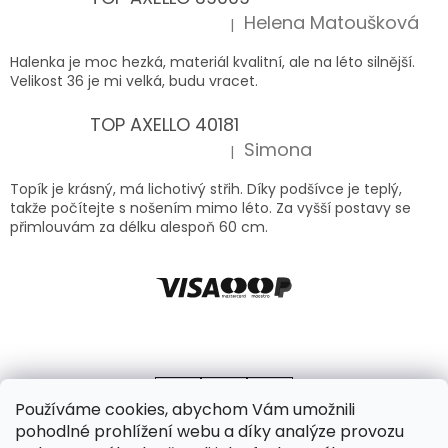
Helena Matoušková
|
Hodnocení produktu je 5 z 5 hvězdiček.
Halenka je moc hezká, materiál kvalitní, ale na léto silnější.
Velikost 36 je mi velká, budu vracet.
TOP AXELLO 40181
Simona
|
Hodnocení produktu je 5 z 5 hvězdiček.
Topík je krásný, má lichotivý střih. Díky podšívce je teplý,
takže počítejte s nošením mimo léto. Za vyšší postavy se
přimlouvám za délku alespoň 60 cm.
Používáme cookies, abychom Vám umožnili
pohodlné prohlížení webu a díky analýze provozu