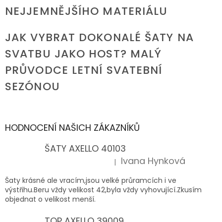
NEJJEMNĚJŠÍHO MATERIÁLU
JAK VYBRAT DOKONALÉ ŠATY NA
SVATBU JAKO HOST? MALÝ
PRŮVODCE LETNÍ SVATEBNÍ
SEZÓNOU
HODNOCENÍ NAŠICH ZÁKAZNÍKŮ
ŠATY AXELLO 40103
Ivana Hynková
|
Hodnocení produktu je 5 z 5 hvězdiček.
Šaty krásné ale vracím,jsou velké průramcích i ve
výstřihu.Beru vždy velikost 42,byla vždy vyhovující.Zkusím
objednat o velikost menší.
TOP AXELLO 39009