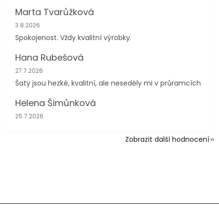
Marta Tvarůžková
Hodnocení obchodu je 5 z 5 hvězdiček.
3.8.2026
Spokojenost. Vždy kvalitní výrobky.
Hana Rubešová
Hodnocení obchodu je 4 z 5 hvězdiček.
27.7.2026
Šaty jsou hezké, kvalitní, ale neseděly mi v průramcích
Helena Šimůnková
Hodnocení obchodu je 5 z 5 hvězdiček.
25.7.2026
Zobrazit další hodnocení
Z
á
p