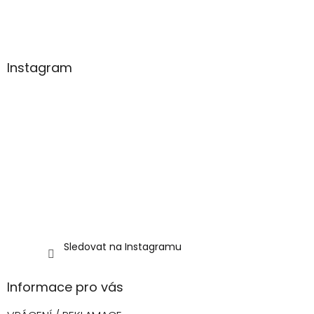
a
t
í
Instagram
Sledovat na Instagramu
Informace pro vás