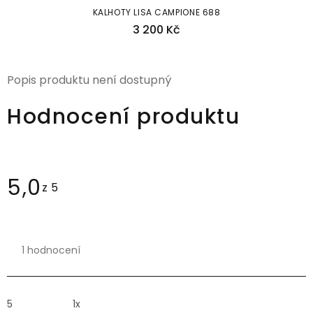
KALHOTY LISA CAMPIONE 688
3 200 Kč
Popis produktu není dostupný
Hodnocení produktu
5,0
Průměrné
hodnocení
produktu
1 hodnocení
je
5,0
z 5
hvězdiček.
5
1x