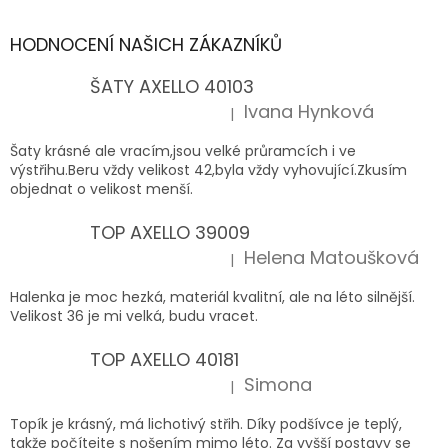
HODNOCENÍ NAŠICH ZÁKAZNÍKŮ
ŠATY AXELLO 40103
Ivana Hynková
|
Hodnocení produktu je 5 z 5 hvězdiček.
Šaty krásné ale vracím,jsou velké průramcích i ve
výstřihu.Beru vždy velikost 42,byla vždy vyhovující.Zkusím
objednat o velikost menší.
TOP AXELLO 39009
Helena Matoušková
|
Hodnocení produktu je 5 z 5 hvězdiček.
Halenka je moc hezká, materiál kvalitní, ale na léto silnější.
Velikost 36 je mi velká, budu vracet.
TOP AXELLO 40181
Simona
|
Hodnocení produktu je 5 z 5 hvězdiček.
Topík je krásný, má lichotivý střih. Díky podšívce je teplý,
takže počítejte s nošením mimo léto. Za vyšší postavy se