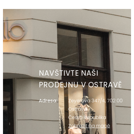
NAVŠTIVTE NAŠI
PRODEJNU V OSTRAVĚ
Adresa:
Zeyerova 347/4, 702 00
Ostrava
Česká Republika
Zobrazit na mapě