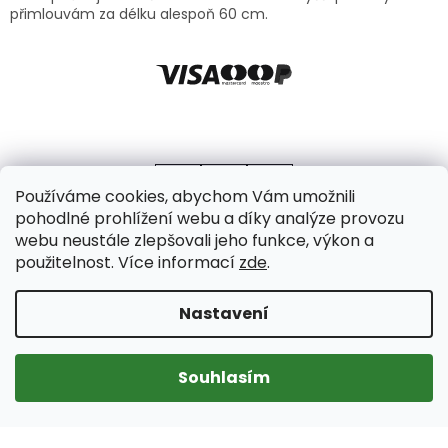
přimlouvám za délku alespoň 60 cm.
Používáme cookies, abychom Vám umožnili
pohodlné prohlížení webu a díky analýze provozu
webu neustále zlepšovali jeho funkce, výkon a
použitelnost. Více informací
zde
.
Vytvořil Shoptet
Copyright 2026
Axello
. Všechna práva vyhrazena.
Upravit
Nastavení
nastavení cookies
Souhlasím