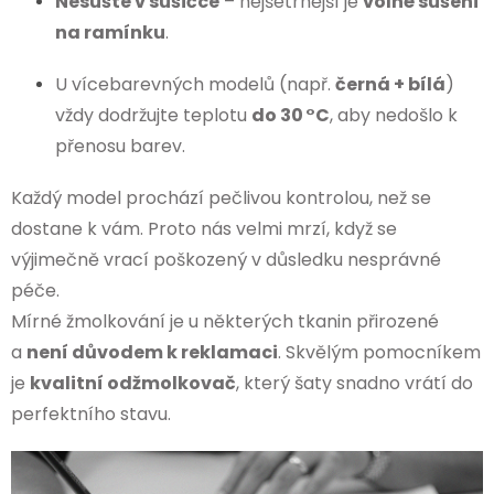
Nesušte v sušičce
– nejšetrnější je
volné sušení
na ramínku
.
U vícebarevných modelů (např.
černá + bílá
)
vždy dodržujte teplotu
do 30 °C
, aby nedošlo k
přenosu barev.
Každý model prochází pečlivou kontrolou, než se
dostane k vám. Proto nás velmi mrzí, když se
výjimečně vrací poškozený v důsledku nesprávné
péče.
Mírné žmolkování je u některých tkanin přirozené
a
není důvodem k reklamaci
. Skvělým pomocníkem
je
kvalitní odžmolkovač
, který šaty snadno vrátí do
perfektního stavu.