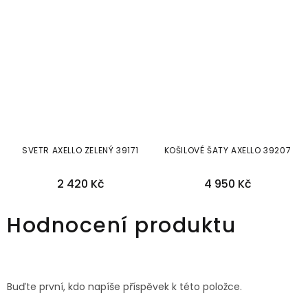
SVETR AXELLO ZELENÝ 39171
KOŠILOVÉ ŠATY AXELLO 39207
2 420 Kč
4 950 Kč
46
48
36
46
Hodnocení produktu
Buďte první, kdo napíše příspěvek k této položce.