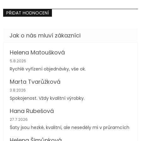
PŘIDAT HODNOCENÍ
Helena Matoušková
Hodnocení obchodu je 5 z 5 hvězdiček.
5.8.2026
Rychlé vyřízení objednávky, vše ok.
Marta Tvarůžková
Hodnocení obchodu je 5 z 5 hvězdiček.
3.8.2026
Spokojenost. Vždy kvalitní výrobky.
Hana Rubešová
Hodnocení obchodu je 4 z 5 hvězdiček.
27.7.2026
Šaty jsou hezké, kvalitní, ale neseděly mi v průramcích
Helena Šimůnková