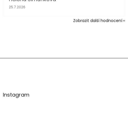
Hodnocení obchodu je 5 z 5 hvězdiček.
25.7.2026
Zobrazit další hodnocení
Z
á
p
a
t
í
Instagram