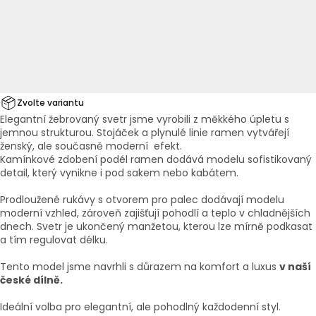
Zvolte variantu
Elegantní žebrovaný svetr jsme vyrobili z měkkého úpletu s
jemnou strukturou. Stojáček a plynulé linie ramen vytvářejí
ženský, ale současně moderní efekt.
Kamínkové zdobení podél ramen dodává modelu sofistikovaný
detail, který vynikne i pod sakem nebo kabátem.
Prodloužené rukávy s otvorem pro palec dodávají modelu
moderní vzhled, zároveň zajišťují pohodlí a teplo v chladnějších
dnech. Svetr je ukončený manžetou, kterou lze mírně podkasat
a tím regulovat délku.
Tento model jsme navrhli s důrazem na komfort a luxus
v naší
české dílně.
Ideální volba pro elegantní, ale pohodlný každodenní styl.