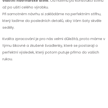
vlastní návrhářské dílně.
Od návrhu po konstrukci střihu
až po ušití celého výrobku.
Při samotném návrhu si zakládáme na perfektním střihu,
který ladíme do posledních detailů, aby Vám šaty skvěle
seděly.
Kvalita zpracování je pro nás velmi důležitá, proto máme v
týmu šikovné a zkušené švadlenky, které se postarají o
perfektní výsledek, který potom putuje přímo do vašich
rukou.