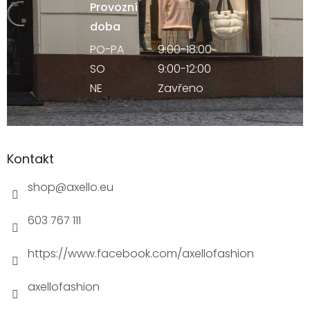
Provozní
doba
PO-PA
9:00-18:00
SO
9:00-12:00
NE
Zavřeno
Kontakt
shop
@
axello.eu
603 767 111
https://www.facebook.com/axellofashion
axellofashion