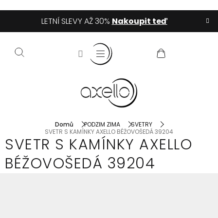
Přejít
LETNÍ SLEVY AŽ 30%
Nakoupit teď
na
obsah
NÁKUPNÍ
KOŠÍK
Domů
PODZIM ZIMA
SVETRY
SVETR S KAMÍNKY AXELLO BÉŽOVOŠEDÁ 39204
SVETR S KAMÍNKY AXELLO
BÉŽOVOŠEDÁ 39204