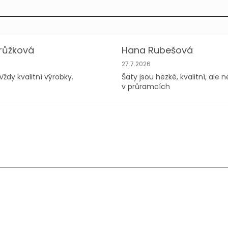
růžková
Hana Rubešová
hodu je 5 z 5 hvězdiček.
Hodnocení obchodu je 4 z 5 h
27.7.2026
Vždy kvalitní výrobky.
Šaty jsou hezké, kvalitní, ale 
v průramcích