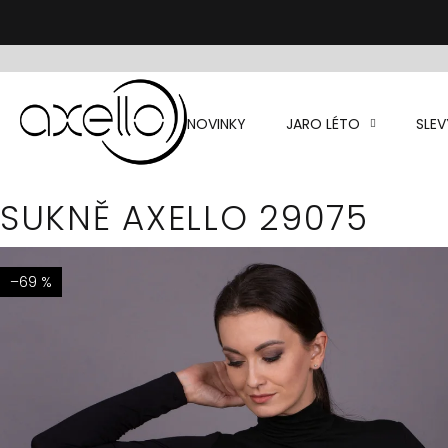
Přejít
na
obsah
NOVINKY
JARO LÉTO
SLEV
SUKNĚ AXELLO 29075
–69 %