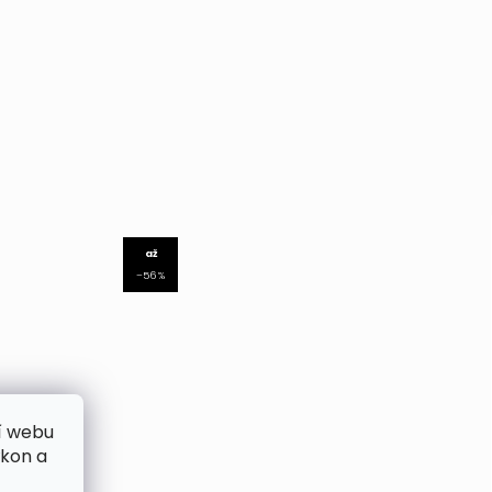
až
–56 %
í webu
ýkon a