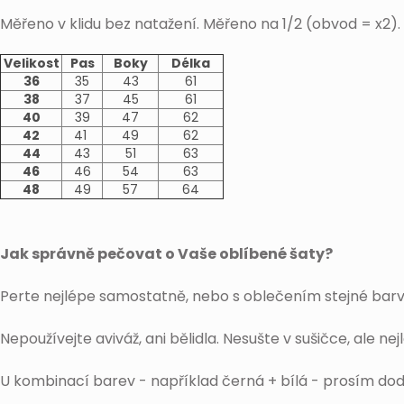
Měřeno v klidu bez natažení. Měřeno na 1/2 (obvod = x2).
Velikost
Pas
Boky
Délka
36
35
43
61
38
37
45
61
40
39
47
62
42
41
49
62
44
43
51
63
46
46
54
63
48
49
57
64
Jak správně pečovat o Vaše oblíbené šaty?
Perte nejlépe samostatně, nebo s oblečením stejné barv
Nepoužívejte aviváž, ani bělidla. Nesušte v sušičce, ale ne
U kombinací barev - například černá + bílá - prosím dod