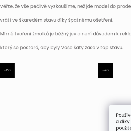
Věřte, že vše pečlivě vyzkoušíme, než jde model do prode
vrátí ve škaredém stavu díky špatnému ošetření.
Mírné tvoření žmolků je běžný jev a není důvodem k rek
který se postará, aby byly Vaše šaty zase v top stavu.
–20 %
–41 %
Použív
a díky
použit