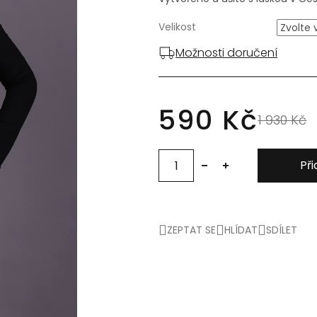
Velikost
Možnosti doručení
590 Kč
1 930 Kč
Při
ZEPTAT SE
HLÍDAT
SDÍLET