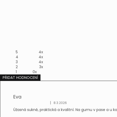
5
4x
4
4x
3
4x
2
3x
1
0x
PŘIDAT HODNOCENÍ
V
ý
p
Eva
i
s
|
8.3.2026
Hodnocení produktu je 5 z 5 hvězdiček.
h
Úžasná sukně, praktická a kvalitní. Na gumu v pase a u kol
o