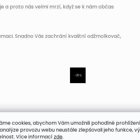
je a proto nás velmi mrzí, když se k nám občas
lamaci. Snadno Vás zachrání kvalitní odžmolkovač,
–20 %
áme cookies, abychom Vám umožnili pohodlné prohlížen
 analýze provozu webu neustále zlepšovali jeho funkce, v
elnost. Více informací
zde
.