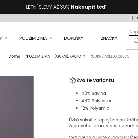
LETNÍ SLEVY AŽ 30%
Nakoupit teď
Y
PODZIM ZIMA
DOPLŇKY
ZNAČKY
D
Domů
PODZIM ZIMA
SUKNĚ, KALHOTY
SUKNĚ AXELLO 29075
Zvolte variantu
40% Bavlna
48% Polyester
12% Polyamid
Úzká sukně z teplejšího pružné
žebrového lemu, v pase v zadní
Vytvořeno a ušito s láskou v Čes