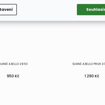
tavení
Souhlas
SUKNĚ AXELLO 29110
SUKNĚ AXELLO PRUH 3
950 Kč
1 290 Kč
36
34
36
42
46
48