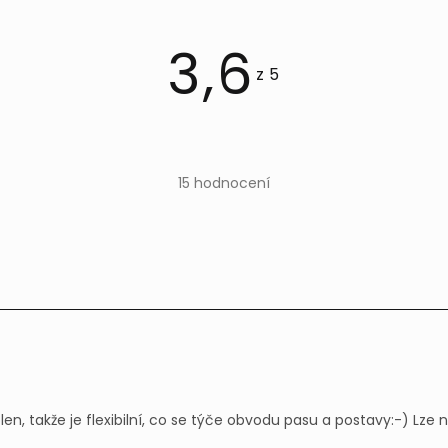
3,6
Průměrné
hodnocení
produktu
15 hodnocení
je
3,6
z 5
hvězdiček.
en, takže je flexibilní, co se týče obvodu pasu a postavy:-) Lze 