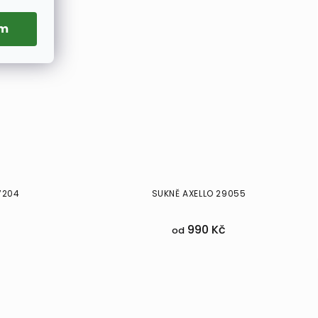
ím
7204
SUKNĚ AXELLO 29055
990 Kč
od
36