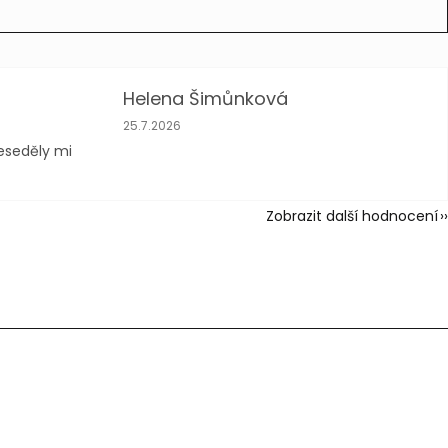
Helena Šimůnková
vězdiček.
Hodnocení obchodu je 5 z 5 hvězdiček.
25.7.2026
neseděly mi
Zobrazit další hodnocení