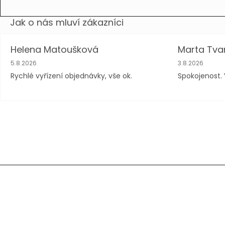
d
n
o
c
e
n
Helena Matoušková
Marta Tva
í
Hodnocení obchodu je 5 z 5 hvězdiček.
Hodnocení obc
5.8.2026
3.8.2026
Rychlé vyřízení objednávky, vše ok.
Spokojenost. 
Z
á