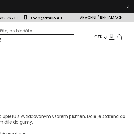
VRÁCENÍ / REKLAMACE
603 767 111
shop@axello.eu
NÁ
CZK
ÁRKOVÉ POUKAZY
TIP NA DÁREK
VRÁCENÍ / REKLAMAC
KO
ho úpletu s vytlačovaným vzorem písmen. Dole je stažená do
m díle do gumy.
ké republice.