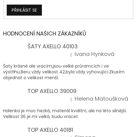
PŘIHLÁSIT SE
HODNOCENÍ NAŠICH ZÁKAZNÍKŮ
ŠATY AXELLO 40103
Ivana Hynková
|
Hodnocení produktu je 5 z 5 hvězdiček.
Šaty krásné ale vracím,jsou velké průramcích i ve
výstřihu.Beru vždy velikost 42,byla vždy vyhovující.Zkusím
objednat o velikost menší.
TOP AXELLO 39009
Helena Matoušková
|
Hodnocení produktu je 5 z 5 hvězdiček.
Halenka je moc hezká, materiál kvalitní, ale na léto silnější.
Velikost 36 je mi velká, budu vracet.
TOP AXELLO 40181