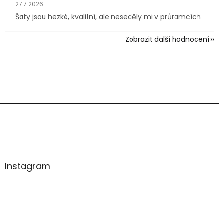
Hodnocení obchodu je 4 z 5 hvězdiček.
27.7.2026
Šaty jsou hezké, kvalitní, ale neseděly mi v průramcích
Zobrazit další hodnocení
Z
á
p
a
t
í
Instagram