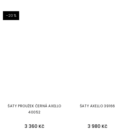
–20 %
ŠATY PROUŽEK ČERNÁ AXELLO
ŠATY AXELLO 39166
40052
3 360 Kč
3 980 Kč