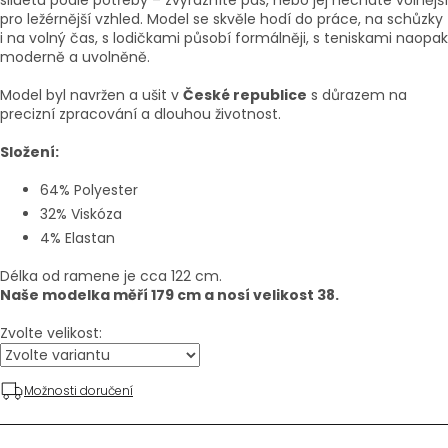
siluetu podle potřeby – zvýrazníte pas, nebo jej necháte volnější
pro ležérnější vzhled. Model se skvěle hodí do práce, na schůzky
i na volný čas, s lodičkami působí formálněji, s teniskami naopak
moderně a uvolněně.
Model byl navržen a ušit v
České republice
s důrazem na
precizní zpracování a dlouhou životnost.
Složení:
64% Polyester
32% Viskóza
4% Elastan
Délka od ramene je cca 122 cm.
Naše modelka měří 179 cm a nosí velikost 38.
Zvolte velikost:
Možnosti doručení