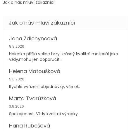
V
Jak o nás mluví zákazníci
ý
p
i
s
h
o
Jana Zdichyncová
d
Hodnocení obchodu je 5 z 5 hvězdiček.
n
8.8.2026
o
Halenka přišla velice brzy, krásný kvalitní materiál jako
c
vždy,mohu jen doporučit...
e
n
Helena Matoušková
í
Hodnocení obchodu je 5 z 5 hvězdiček.
5.8.2026
Rychlé vyřízení objednávky, vše ok.
Marta Tvarůžková
Hodnocení obchodu je 5 z 5 hvězdiček.
3.8.2026
Spokojenost. Vždy kvalitní výrobky.
Hana Rubešová