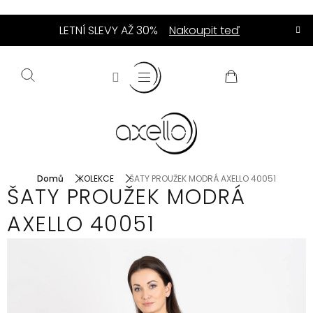
Přejít
LETNÍ SLEVY AŽ 30%
Nakoupit teď
na
obsah
NÁKUPNÍ
KOŠÍK
Domů
KOLEKCE
ŠATY PROUŽEK MODRÁ AXELLO 40051
ŠATY PROUŽEK MODRÁ
AXELLO 40051