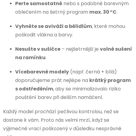
Perte samostatně
nebo s podobně barevným
oblečením na šetrný program
max. 30 °C
.
Vyhněte se aviváži a bělidlům
, které mohou
poškodit vlákna a barvy.
Nesušte v sušičce
– nejšetrnější je
volné sušení
na ramínku
.
Vícebarevné modely
(např. černá + bílá)
doporučujeme prát nejlépe na
krátký program
s odstředěním
, aby se minimalizovalo riziko
pouštění barev při delším namáčení.
Každý model prochází pečlivou kontrolou, než se
dostane k vám. Proto nás velmi mrzí, když se
výjimečně vrací poškozený v důsledku nesprávné