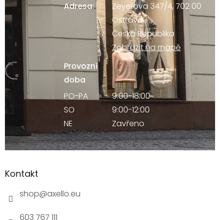
Adresa:
Zeyerova 347/4, 702 00
Ostrava
Česká Republika
Zobrazit na mapě
Provozní
doba
PO-PA
9:00-18:00
SO
9:00-12:00
NE
Zavřeno
Kontakt
shop
@
axello.eu
603 767 111