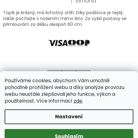
Simona
|
Hodnocení produktu je 5 z 5 hvězdiček.
Topík je krásný, má lichotivý střih. Díky podšívce je teplý,
takže počítejte s nošením mimo léto. Za vyšší postavy se
přimlouvám za délku alespoň 60 cm.
Používáme cookies, abychom Vám umožnili
pohodlné prohlížení webu a díky analýze provozu
webu neustále zlepšovali jeho funkce, výkon a
použitelnost. Více informací
zde
.
Vytvořil Shoptet
Copyright 2026
Axello
. Všechna práva vyhrazena.
Upravit
Nastavení
nastavení cookies
Souhlasím