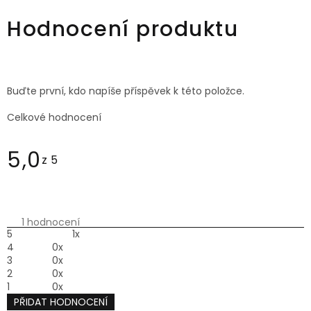
38
40
42
40
44
46
Hodnocení produktu
Buďte první, kdo napíše příspěvek k této položce.
Celkové hodnocení
5,0
Průměrné
hodnocení
produktu
1 hodnocení
je
5,0
5
1x
z 5
4
0x
hvězdiček.
3
0x
2
0x
1
0x
PŘIDAT HODNOCENÍ