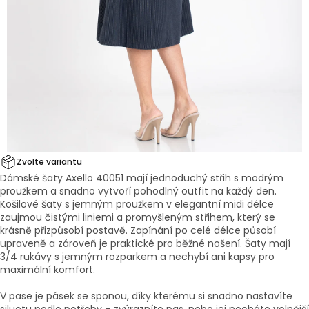
Zvolte variantu
Dámské šaty Axello 40051 mají jednoduchý střih s modrým
proužkem a snadno vytvoří pohodlný outfit na každý den.
Košilové šaty s jemným proužkem v elegantní midi délce
zaujmou čistými liniemi a promyšleným střihem, který se
krásně přizpůsobí postavě. Zapínání po celé délce působí
upraveně a zároveň je praktické pro běžné nošení. Šaty mají
3/4 rukávy s jemným rozparkem a nechybí ani kapsy pro
maximální komfort.
V pase je pásek se sponou, díky kterému si snadno nastavíte