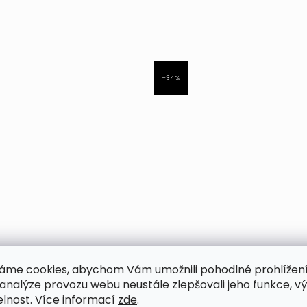
–34 %
áme cookies, abychom Vám umožnili pohodlné prohlížen
 analýze provozu webu neustále zlepšovali jeho funkce, v
elnost. Více informací
zde
.