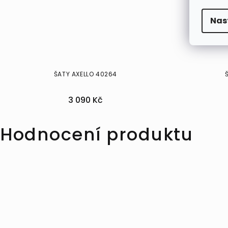
Nas
ŠATY AXELLO 40264
3 090 Kč
36
40
44
46
Hodnocení produktu