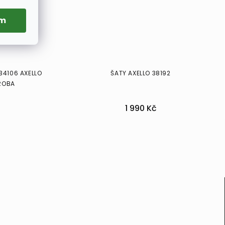
ím
34106 AXELLO
ŠATY AXELLO 38192
ÝROBA
1 990 Kč