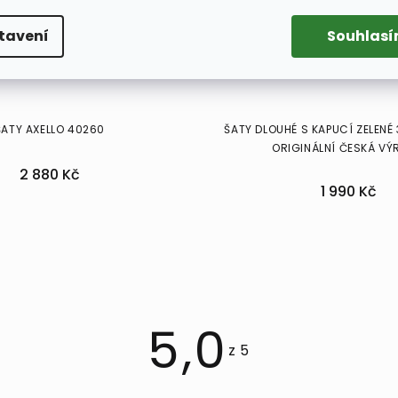
tavení
Souhlas
ŠATY AXELLO 40260
ŠATY DLOUHÉ S KAPUCÍ ZELENÉ 
ORIGINÁLNÍ ČESKÁ V
2 880 Kč
1 990 Kč
46
5,0