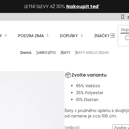
LETNÍ SLEVY AŽ 30%
Nakoupit teď
Y
PODZIM ZIMA
DOPLŇKY
ZNAČKY
D
Domů
JARO LÉTO
ŠATY
ŠATY AXELLO 38243
Zvolte variantu
65% Viskóza
25% Polyester
10% Elastan
Šaty z pružného úpletu s dvoji
od ramene je cca 106 cm.
Velikost