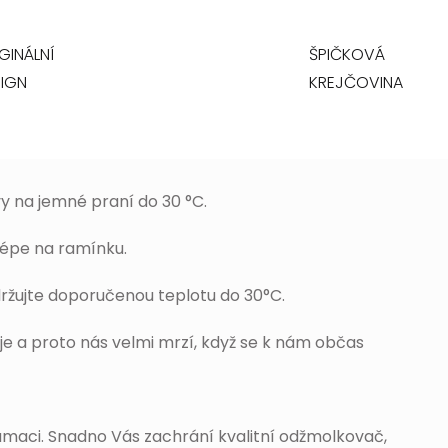
GINÁLNÍ
ŠPIČKOVÁ
IGN
KREJČOVINA
y na jemné praní do 30 °C.
jlépe na ramínku.
ržujte doporučenou teplotu do 30°C.
je a proto nás velmi mrzí, když se k nám občas
lamaci. Snadno Vás zachrání kvalitní odžmolkovač,