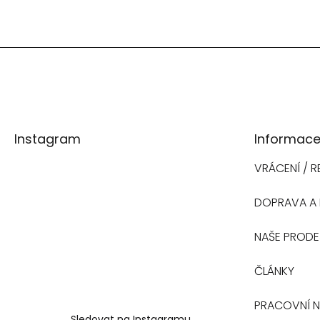
Z
á
Instagram
Informace
p
VRÁCENÍ / 
a
DOPRAVA A 
t
NAŠE PROD
NAVŠTIVTE
í
ČLÁNKY
NAŠI
PRACOVNÍ N
PRODEJNU
Sledovat na Instagramu