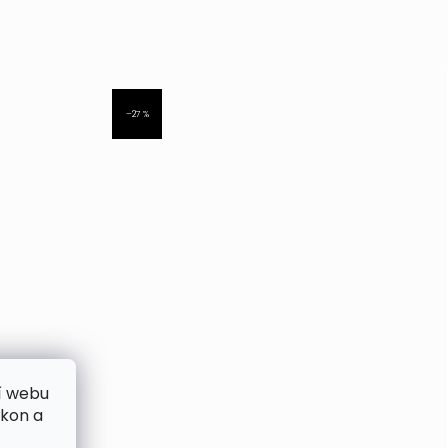
–27 %
í webu
ýkon a