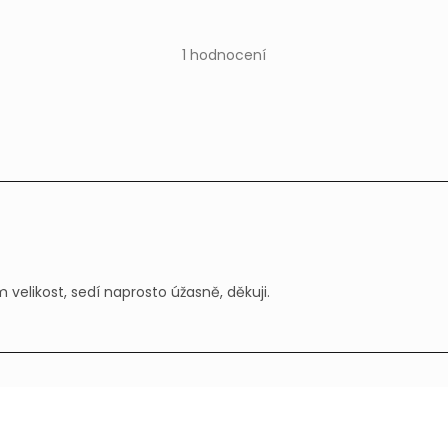
Průměrné
hodnocení
produktu
1 hodnocení
je
5,0
z 5
hvězdiček.
 velikost, sedí naprosto úžasně, děkuji.