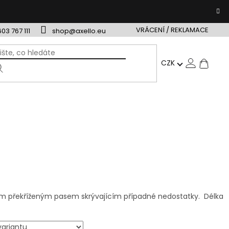
VRÁCENÍ / REKLAMACE
603 767 111
shop@axello.eu
NÁ
CZK
ÁRKOVÉ POUKAZY
TIP NA DÁREK
VRÁCENÍ / REKLAMAC
KO
tým překříženým pasem skrývajícím případné nedostatky. Délka