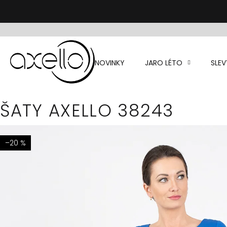
Přejít
na
obsah
NOVINKY
JARO LÉTO
SLEV
ŠATY AXELLO 38243
–20 %