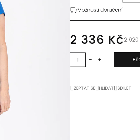
Možnosti doručení
2 336 Kč
2 920
Při
ZEPTAT SE
HLÍDAT
SDÍLET