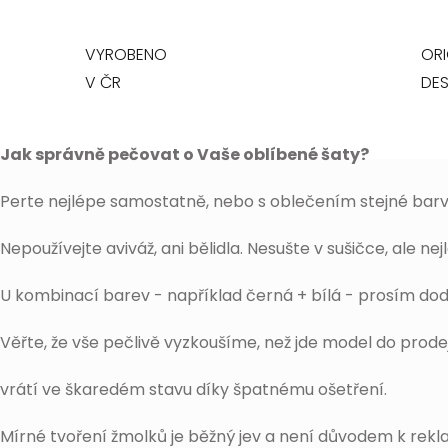
VYROBENO
ORI
V ČR
DES
Jak správně pečovat o Vaše oblíbené šaty?
Perte nejlépe samostatně, nebo s oblečením stejné barv
Nepoužívejte aviváž, ani bělidla. Nesušte v sušičce, ale ne
U kombinací barev - například černá + bílá - prosím dod
Věřte, že vše pečlivě vyzkoušíme, než jde model do prode
vrátí ve škaredém stavu díky špatnému ošetření.
Mírné tvoření žmolků je běžný jev a není důvodem k rek