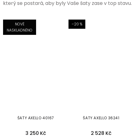
který se postará, aby byly Vaše šaty zase v top stavu.
NOVĚ
–20 %
NASKLADNĚNO
ŠATY AXELLO 40167
ŠATY AXELLO 36241
3 250 Kč
2 528 Kč