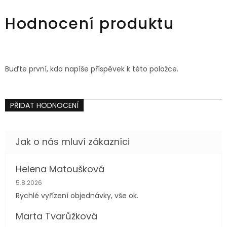
36
44
46
48
46
Hodnocení produktu
Buďte první, kdo napíše příspěvek k této položce.
PŘIDAT HODNOCENÍ
Helena Matoušková
Hodnocení obchodu je 5 z 5 hvězdiček.
5.8.2026
Rychlé vyřízení objednávky, vše ok.
Marta Tvarůžková