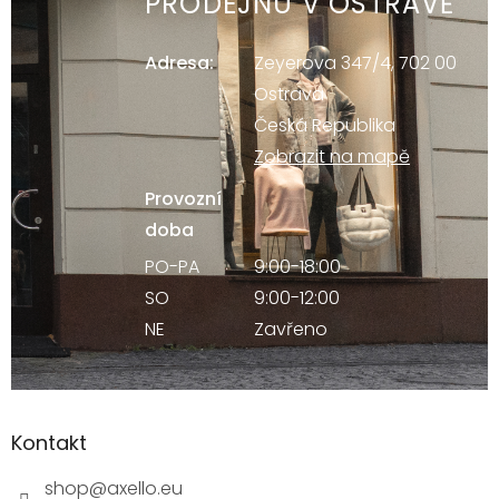
PRODEJNU V OSTRAVĚ
Adresa:
Zeyerova 347/4, 702 00
Ostrava
Česká Republika
Zobrazit na mapě
Provozní
doba
PO-PA
9:00-18:00
SO
9:00-12:00
NE
Zavřeno
Kontakt
shop
@
axello.eu