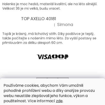
Halenka je moc hezká, materiál kvalitní, ale na léto silnější.
Velikost 36 je mi velká, budu vracet.
TOP AXELLO 40181
Simona
|
Hodnocení produktu je 5 z 5 hvězdiček.
Topík je krásný, má lichotivý střih. Díky podšívce je teplý,
takže počítejte s nošením mimo léto. Za vyšší postavy se
přimlouvám za délku alespoň 60 cm.
Používáme cookies, abychom Vám umožnili
pohodlné prohlížení webu a díky analýze provozu
webu neustále zlepšovali jeho funkce, výkon a
použitelnost. Více informací
zde
.