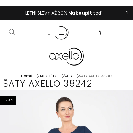
Přejít
LETNÍ SLEVY AŽ 30%
Nakoupit teď
na
obsah
NÁKUPNÍ
KOŠÍK
Domů
JARO LÉTO
ŠATY
ŠATY AXELLO 38242
ŠATY AXELLO 38242
–20 %