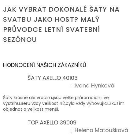
JAK VYBRAT DOKONALÉ ŠATY NA
SVATBU JAKO HOST? MALÝ
PRŮVODCE LETNÍ SVATEBNÍ
SEZÓNOU
HODNOCENÍ NAŠICH ZÁKAZNÍKŮ
ŠATY AXELLO 40103
Ivana Hynková
|
Hodnocení produktu je 5 z 5 hvězdiček.
Šaty krásné ale vracím,jsou velké průramcích i ve
výstřihu.Beru vždy velikost 42,byla vždy vyhovující.Zkusím
objednat o velikost menší.
TOP AXELLO 39009
Helena Matoušková
|
Hodnocení produktu je 5 z 5 hvězdiček.