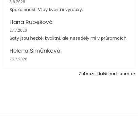
Hodnocení obchodu je 5 z 5 hvězdiček.
3.8.2026
Spokojenost. Vždy kvalitní výrobky.
Hana Rubešová
Hodnocení obchodu je 4 z 5 hvězdiček.
27.7.2026
Šaty jsou hezké, kvalitní, ale neseděly mi v průramcích
Helena Šimůnková
Hodnocení obchodu je 5 z 5 hvězdiček.
25.7.2026
Zobrazit další hodnocení
Z
á
p
a
t