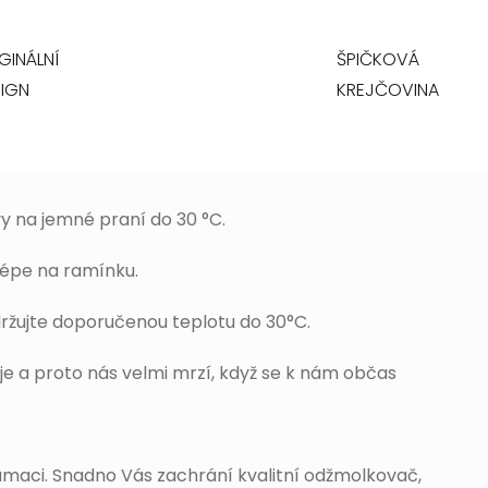
GINÁLNÍ
ŠPIČKOVÁ
IGN
KREJČOVINA
y na jemné praní do 30 °C.
jlépe na ramínku.
ržujte doporučenou teplotu do 30°C.
je a proto nás velmi mrzí, když se k nám občas
lamaci. Snadno Vás zachrání kvalitní odžmolkovač,