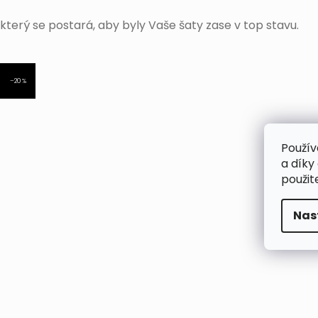
který se postará, aby byly Vaše šaty zase v top stavu.
–20 %
Použív
a díky
použit
Nas