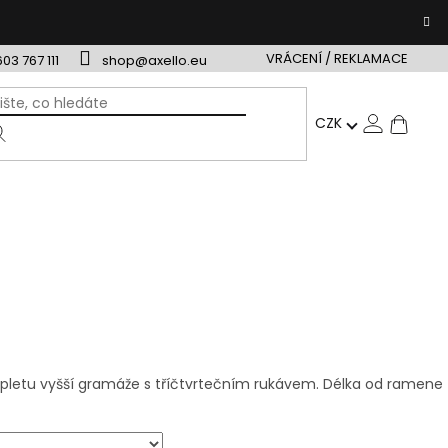
VRÁCENÍ / REKLAMACE
603 767 111
shop@axello.eu
NÁ
CZK
ÁRKOVÉ POUKAZY
TIP NA DÁREK
VRÁCENÍ / REKLAMAC
KO
pletu vyšší gramáže s tříčtvrtečním rukávem. Délka od ramene