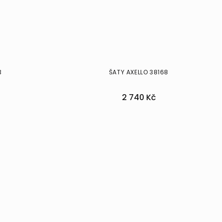
3
ŠATY AXELLO 38168
2 740 Kč
38