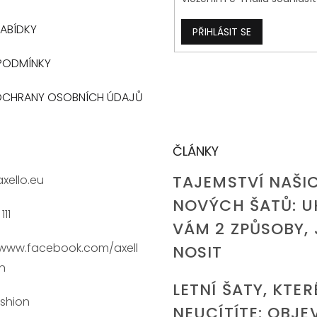
ABÍDKY
PŘIHLÁSIT SE
PODMÍNKY
OCHRANY OSOBNÍCH ÚDAJŮ
ČLÁNKY
TAJEMSTVÍ NAŠI
axello.eu
NOVÝCH ŠATŮ: U
111
VÁM 2 ZPŮSOBY, 
/www.facebook.com/axell
NOSIT
n
LETNÍ ŠATY, KTER
ashion
NEUCÍTÍTE: OBJE