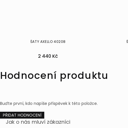
ŠATY AXELLO 40208
2 440 Kč
38
40
46
38
Hodnocení produktu
Buďte první, kdo napíše příspěvek k této položce.
PŘIDAT HODNOCENÍ