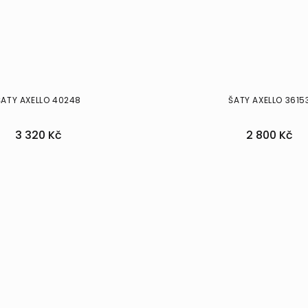
ŠATY AXELLO 40248
ŠATY AXELLO 3615
3 320 Kč
2 800 Kč
40
44
46
38
40