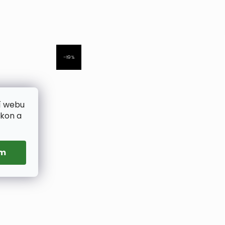
–19 %
í webu
ýkon a
ím