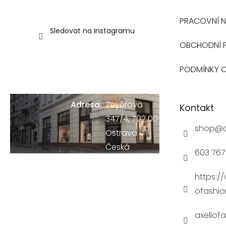
NAŠI
PRACOVNÍ N
PRODEJNU
Sledovat na Instagramu
V
OBCHODNÍ 
OSTRAVĚ
PODMÍNKY 
Adresa:
Zeyerova
Kontakt
347/4, 702 00
shop
@
Ostrava
Česká
603 767 
Republika
Zobrazit na
https:/
mapě
ofashio
Provozní
axellof
doba