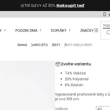
LETNÍ SLEVY AŽ 30%
Nakoupit teď
Y
PODZIM ZIMA
DOPLŇKY
ZNAČKY
D
Domů
JARO LÉTO
ŠATY
ŠATY AXELLO 38107
Zvolte variantu
74% Viskóza
20% Polyamid
6% Elastan
Vypasované pruhované šaty z ú
je cca 109 cm.
Velikost