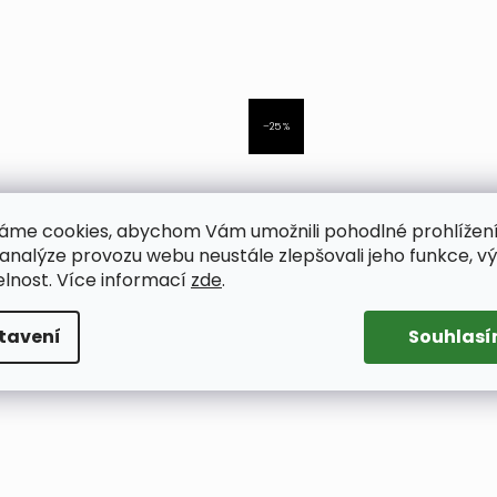
–25 %
áme cookies, abychom Vám umožnili pohodlné prohlížen
 analýze provozu webu neustále zlepšovali jeho funkce, v
elnost. Více informací
zde
.
tavení
Souhlas