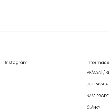
Z
á
Instagram
Informace
p
VRÁCENÍ / 
a
DOPRAVA A 
t
NAŠE PROD
NAVŠTIVTE
í
ČLÁNKY