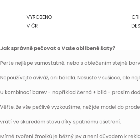
VYROBENO
ORI
V ČR
DES
Jak správně pečovat o Vaše oblíbené šaty?
Perte nejlépe samostatně, nebo s oblečením stejné barv
Nepoužívejte aviváž, ani bělidla. Nesušte v sušičce, ale ne
U kombinací barev - například černá + bílá - prosím dod
Věřte, že vše pečlivě vyzkoušíme, než jde model do prode
vrátí ve škaredém stavu díky špatnému ošetření.
Mírné tvoření žmolků je běžný jev a není důvodem k rek