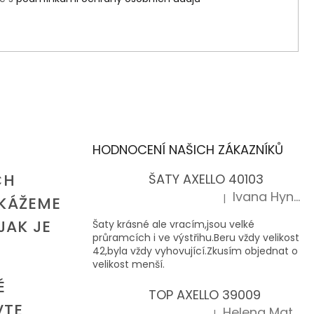
HODNOCENÍ NAŠICH ZÁKAZNÍKŮ
CH
ŠATY AXELLO 40103
Ivana Hynková
|
KÁŽEME
Hodnocení produktu je 5 z 5 hvězd
JAK JE
Šaty krásné ale vracím,jsou velké
průramcích i ve výstřihu.Beru vždy velikost
42,byla vždy vyhovující.Zkusím objednat o
velikost menší.
É
TOP AXELLO 39009
VTE
Helena Matoušková
|