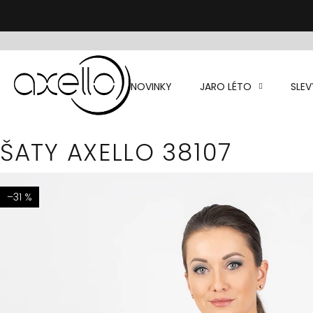
Přejít
na
obsah
NOVINKY
JARO LÉTO
SLEV
ŠATY AXELLO 38107
–31 %