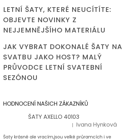
LETNÍ ŠATY, KTERÉ NEUCÍTÍTE:
OBJEVTE NOVINKY Z
NEJJEMNĚJŠÍHO MATERIÁLU
JAK VYBRAT DOKONALÉ ŠATY NA
SVATBU JAKO HOST? MALÝ
PRŮVODCE LETNÍ SVATEBNÍ
SEZÓNOU
HODNOCENÍ NAŠICH ZÁKAZNÍKŮ
ŠATY AXELLO 40103
Ivana Hynková
|
Hodnocení produktu je 5 z 5 hvězdiček.
Šaty krásné ale vracím,jsou velké průramcích i ve