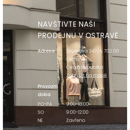
NAVŠTIVTE NAŠI
PRODEJNU V OSTRAVĚ
Adresa:
Zeyerova 347/4, 702 00
Ostrava
Česká Republika
Zobrazit na mapě
Provozní
doba
PO-PA
9:00-18:00
SO
9:00-12:00
NE
Zavřeno