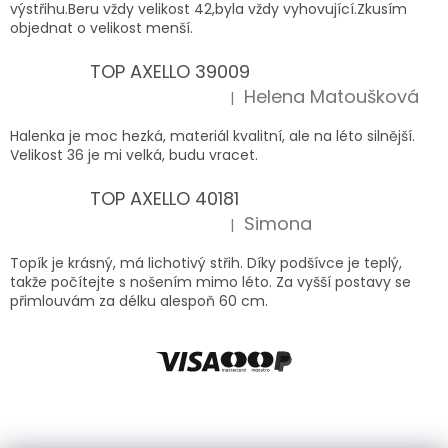
výstřihu.Beru vždy velikost 42,byla vždy vyhovující.Zkusím
objednat o velikost menší.
TOP AXELLO 39009
Helena Matoušková
|
Hodnocení produktu je 5 z 5 hvězdiček.
Halenka je moc hezká, materiál kvalitní, ale na léto silnější.
Velikost 36 je mi velká, budu vracet.
TOP AXELLO 40181
Simona
|
Hodnocení produktu je 5 z 5 hvězdiček.
Topík je krásný, má lichotivý střih. Díky podšívce je teplý,
takže počítejte s nošením mimo léto. Za vyšší postavy se
přimlouvám za délku alespoň 60 cm.