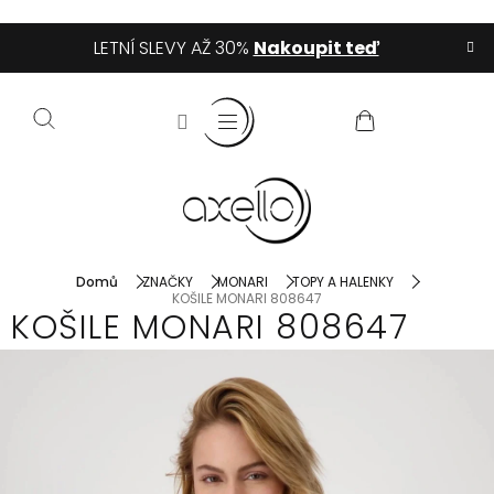
Přejít
LETNÍ SLEVY AŽ 30%
Nakoupit teď
na
obsah
NÁKUPNÍ
KOŠÍK
Domů
ZNAČKY
MONARI
TOPY A HALENKY
KOŠILE MONARI 808647
KOŠILE MONARI 808647