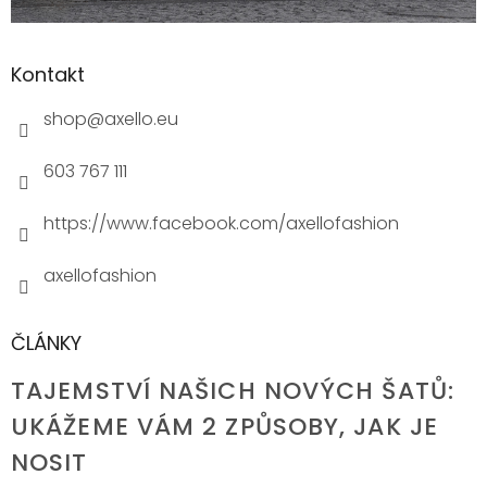
Kontakt
shop
@
axello.eu
603 767 111
https://www.facebook.com/axellofashion
axellofashion
ČLÁNKY
TAJEMSTVÍ NAŠICH NOVÝCH ŠATŮ:
UKÁŽEME VÁM 2 ZPŮSOBY, JAK JE
NOSIT