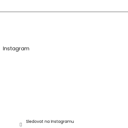
p
a
t
í
Instagram
Sledovat na Instagramu