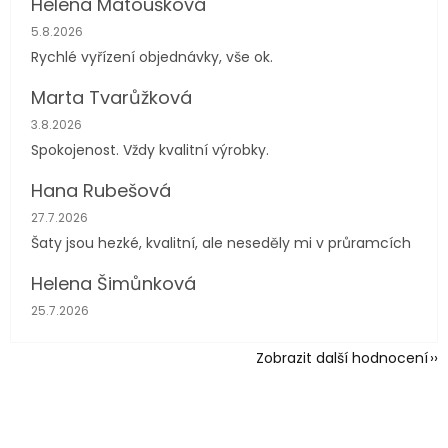
Helena Matoušková
Hodnocení obchodu je 5 z 5 hvězdiček.
5.8.2026
Rychlé vyřízení objednávky, vše ok.
Marta Tvarůžková
Hodnocení obchodu je 5 z 5 hvězdiček.
3.8.2026
Spokojenost. Vždy kvalitní výrobky.
Hana Rubešová
Hodnocení obchodu je 4 z 5 hvězdiček.
27.7.2026
Šaty jsou hezké, kvalitní, ale neseděly mi v průramcích
Helena Šimůnková
Hodnocení obchodu je 5 z 5 hvězdiček.
25.7.2026
Zobrazit další hodnocení
Z
á