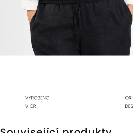
VYROBENO
ORI
V ČR
DES
Související produkty