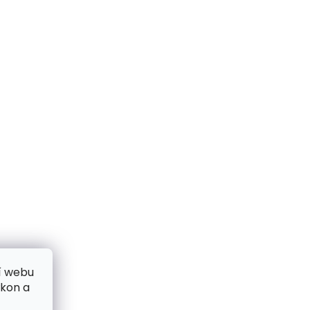
í webu
ýkon a