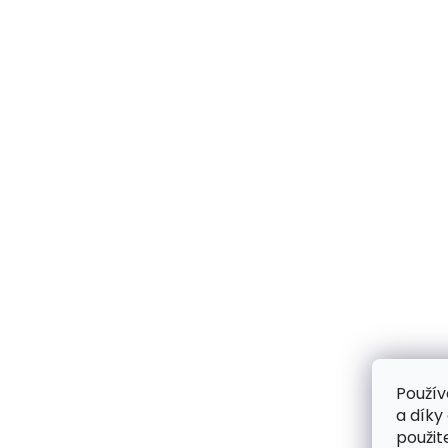
Použív
a díky
použit