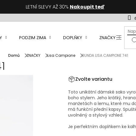
LETNÍ SLEVY AŽ 30%
Nakoupit teď
Y
PODZIM ZIMA
DOPLŇKY
ZNAČKY
D
Domů
ZNAČKY
Lisa Campione
BUNDA LISA CAMPIONE 741
1
Zvolte variantu
Toto unikátní dámské sako vyro
boho stylem. Jeho krátký, hran
manžetách a lemu, které mu dod
má funkční přední kapsy. Spuště
uvolněný a stylový vzhled.
Je perfektním doplňkem ke kalho