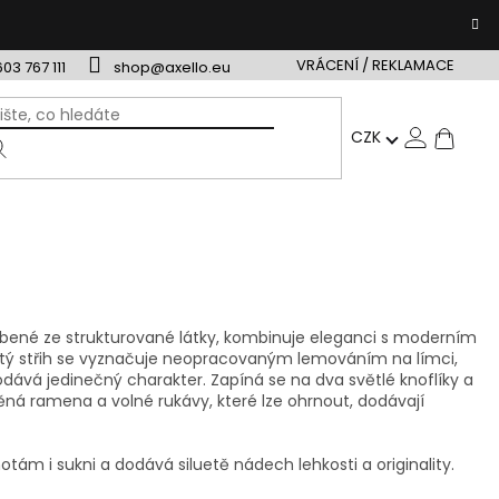
VRÁCENÍ / REKLAMACE
603 767 111
shop@axello.eu
NÁ
CZK
ÁRKOVÉ POUKAZY
TIP NA DÁREK
VRÁCENÍ / REKLAMAC
KO
bené ze strukturované látky, kombinuje eleganci s moderním
atý střih se vyznačuje neopracovaným lemováním na límci,
ává jedinečný charakter. Zapíná se na dva světlé knoflíky a
ná ramena a volné rukávy, které lze ohrnout, dodávají
tám i sukni a dodává siluetě nádech lehkosti a originality.