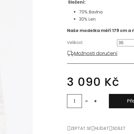
Složení:
70% Bavlna
30% Len
Naše modelka měří 179 cm a no
Velikost
Možnosti doručení
3 090 Kč
Při
ZEPTAT SE
HLÍDAT
SDÍLET