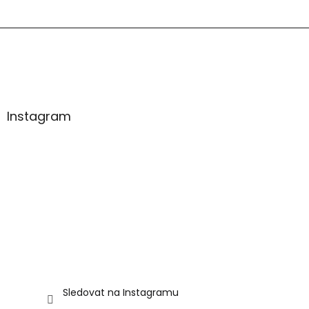
a
t
í
Instagram
Sledovat na Instagramu