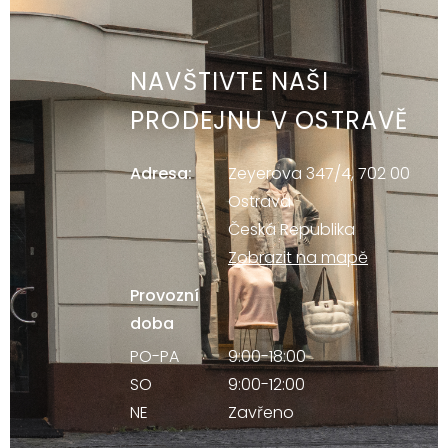
NAVŠTIVTE NAŠI
PRODEJNU V OSTRAVĚ
Adresa:
Zeyerova 347/4, 702 00
Ostrava
Česká Republika
Zobrazit na mapě
Provozní
doba
PO-PA
9:00-18:00
SO
9:00-12:00
NE
Zavřeno