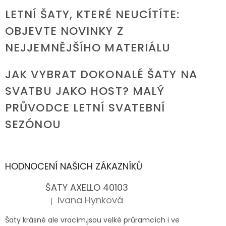
LETNÍ ŠATY, KTERÉ NEUCÍTÍTE:
OBJEVTE NOVINKY Z
NEJJEMNĚJŠÍHO MATERIÁLU
JAK VYBRAT DOKONALÉ ŠATY NA
SVATBU JAKO HOST? MALÝ
PRŮVODCE LETNÍ SVATEBNÍ
SEZÓNOU
HODNOCENÍ NAŠICH ZÁKAZNÍKŮ
ŠATY AXELLO 40103
Ivana Hynková
|
Hodnocení produktu je 5 z 5 hvězdiček.
Šaty krásné ale vracím,jsou velké průramcích i ve