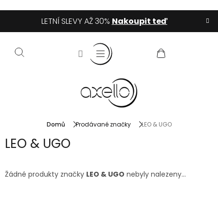
Přejít
LETNÍ SLEVY AŽ 30%
Nakoupit teď
na
obsah
NÁKUPNÍ
KOŠÍK
Domů
Prodávané značky
LEO & UGO
LEO & UGO
Žádné produkty značky
LEO & UGO
nebyly nalezeny...
Z
á
p