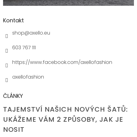
Kontakt
shop
@
axello.eu
603 767 111
https://www.facebook.com/axellofashion
axellofashion
ČLÁNKY
TAJEMSTVÍ NAŠICH NOVÝCH ŠATŮ:
UKÁŽEME VÁM 2 ZPŮSOBY, JAK JE
NOSIT