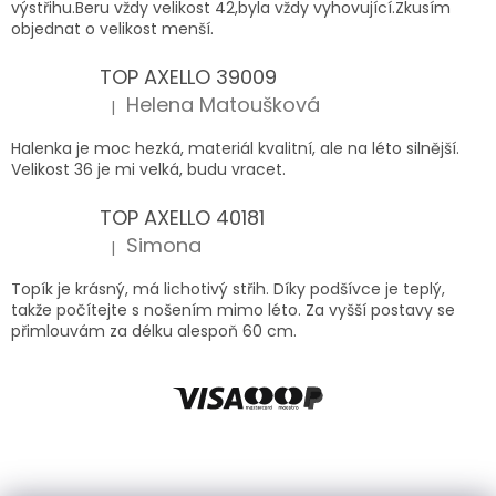
výstřihu.Beru vždy velikost 42,byla vždy vyhovující.Zkusím
objednat o velikost menší.
TOP AXELLO 39009
Helena Matoušková
|
Hodnocení produktu je 5 z 5 hvězdiček.
Halenka je moc hezká, materiál kvalitní, ale na léto silnější.
Velikost 36 je mi velká, budu vracet.
TOP AXELLO 40181
Simona
|
Hodnocení produktu je 5 z 5 hvězdiček.
Topík je krásný, má lichotivý střih. Díky podšívce je teplý,
takže počítejte s nošením mimo léto. Za vyšší postavy se
přimlouvám za délku alespoň 60 cm.