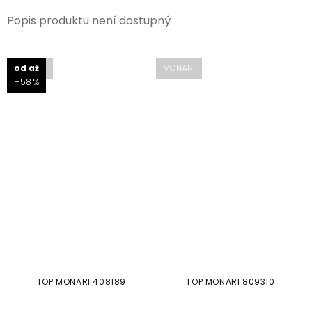
Popis produktu není dostupný
MONARI
od
až
MONARI
–58 %
TOP MONARI 408189
TOP MONARI 809310