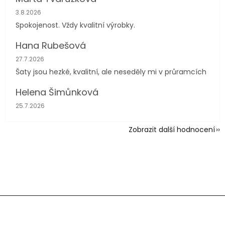
Hodnocení obchodu je 5 z 5 hvězdiček.
3.8.2026
Spokojenost. Vždy kvalitní výrobky.
Hana Rubešová
Hodnocení obchodu je 4 z 5 hvězdiček.
27.7.2026
Šaty jsou hezké, kvalitní, ale neseděly mi v průramcích
Helena Šimůnková
Hodnocení obchodu je 5 z 5 hvězdiček.
25.7.2026
Zobrazit další hodnocení
Z
á
p
a