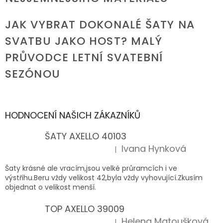
JAK VYBRAT DOKONALÉ ŠATY NA
SVATBU JAKO HOST? MALÝ
PRŮVODCE LETNÍ SVATEBNÍ
SEZÓNOU
HODNOCENÍ NAŠICH ZÁKAZNÍKŮ
ŠATY AXELLO 40103
Ivana Hynková
|
Hodnocení produktu je 5 z 5 hvězdiček.
Šaty krásné ale vracím,jsou velké průramcích i ve
výstřihu.Beru vždy velikost 42,byla vždy vyhovující.Zkusím
objednat o velikost menší.
TOP AXELLO 39009
Helena Matoušková
|