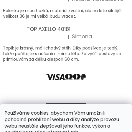
Hodnocení produktu je 5 z 5 hvězdiček.
Halenka je moc hezká, materiál kvalitní, ale na léto silnější.
Velikost 36 je mi velká, budu vracet.
TOP AXELLO 40181
Simona
|
Hodnocení produktu je 5 z 5 hvězdiček.
Topík je krásný, má lichotivý střih. Díky podšívce je teplý,
takže počítejte s nošením mimo léto. Za vyšší postavy se
přimlouvám za délku alespoň 60 cm.
Používáme cookies, abychom Vám umožnili
pohodlné prohlížení webu a díky analýze provozu
webu neustále zlepšovali jeho funkce, výkon a