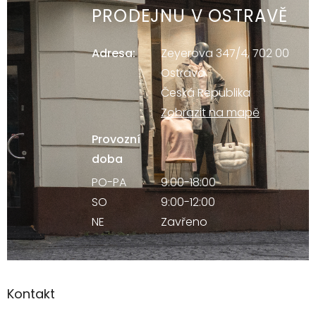
PRODEJNU V OSTRAVĚ
Adresa:
Zeyerova 347/4, 702 00
Ostrava
Česká Republika
Zobrazit na mapě
Provozní
doba
PO-PA
9:00-18:00
SO
9:00-12:00
NE
Zavřeno
Kontakt