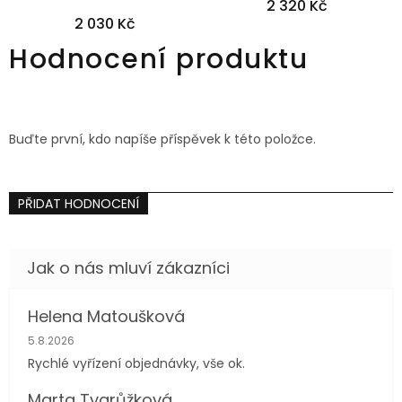
2 320 Kč
2 030 Kč
34
Hodnocení produktu
Buďte první, kdo napíše příspěvek k této položce.
PŘIDAT HODNOCENÍ
Helena Matoušková
Hodnocení obchodu je 5 z 5 hvězdiček.
5.8.2026
Rychlé vyřízení objednávky, vše ok.
Marta Tvarůžková