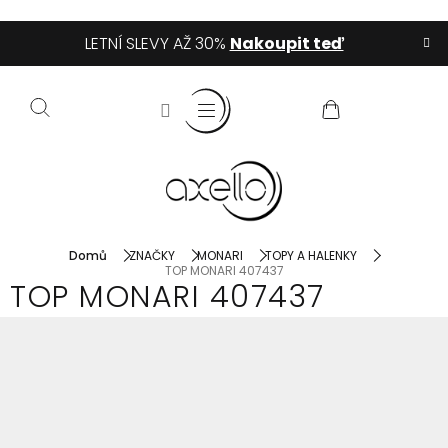
Přejít
LETNÍ SLEVY AŽ 30%
Nakoupit teď
na
obsah
NÁKUPNÍ
KOŠÍK
Domů
ZNAČKY
MONARI
TOPY A HALENKY
TOP MONARI 407437
TOP MONARI 407437