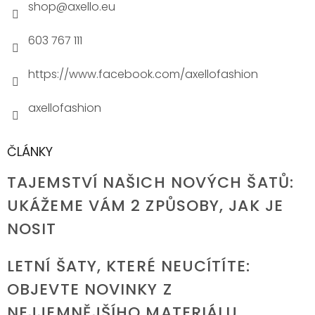
shop
@
axello.eu
603 767 111
https://www.facebook.com/axellofashion
axellofashion
ČLÁNKY
TAJEMSTVÍ NAŠICH NOVÝCH ŠATŮ:
UKÁŽEME VÁM 2 ZPŮSOBY, JAK JE
NOSIT
LETNÍ ŠATY, KTERÉ NEUCÍTÍTE:
OBJEVTE NOVINKY Z
NEJJEMNĚJŠÍHO MATERIÁLU