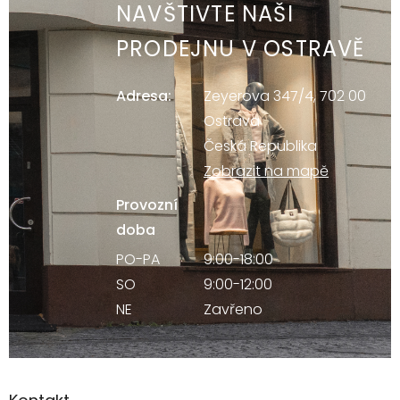
NAVŠTIVTE NAŠI
PRODEJNU V OSTRAVĚ
Adresa:
Zeyerova 347/4, 702 00
Ostrava
Česká Republika
Zobrazit na mapě
Provozní
doba
PO-PA
9:00-18:00
SO
9:00-12:00
NE
Zavřeno