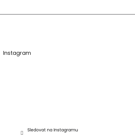
á
p
a
t
í
Instagram
Sledovat na Instagramu