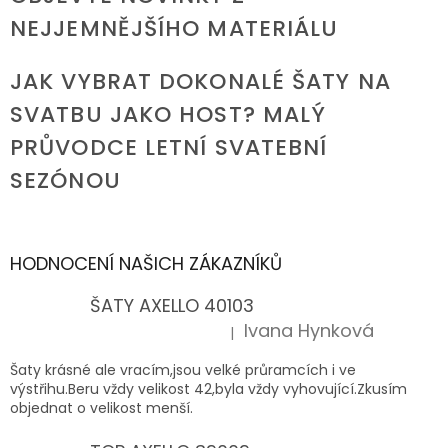
NEJJEMNĚJŠÍHO MATERIÁLU
JAK VYBRAT DOKONALÉ ŠATY NA
SVATBU JAKO HOST? MALÝ
PRŮVODCE LETNÍ SVATEBNÍ
SEZÓNOU
HODNOCENÍ NAŠICH ZÁKAZNÍKŮ
ŠATY AXELLO 40103
Ivana Hynková
|
Hodnocení produktu je 5 z 5 hvězdiček.
Šaty krásné ale vracím,jsou velké průramcích i ve
výstřihu.Beru vždy velikost 42,byla vždy vyhovující.Zkusím
objednat o velikost menší.