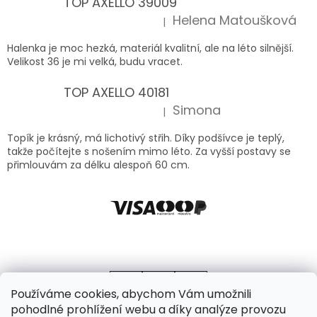
TOP AXELLO 39009
Helena Matoušková
|
Hodnocení produktu je 5 z 5 hvězdiček.
Halenka je moc hezká, materiál kvalitní, ale na léto silnější.
Velikost 36 je mi velká, budu vracet.
TOP AXELLO 40181
Simona
|
Hodnocení produktu je 5 z 5 hvězdiček.
Topík je krásný, má lichotivý střih. Díky podšívce je teplý,
takže počítejte s nošením mimo léto. Za vyšší postavy se
přimlouvám za délku alespoň 60 cm.
Používáme cookies, abychom Vám umožnili
pohodlné prohlížení webu a díky analýze provozu