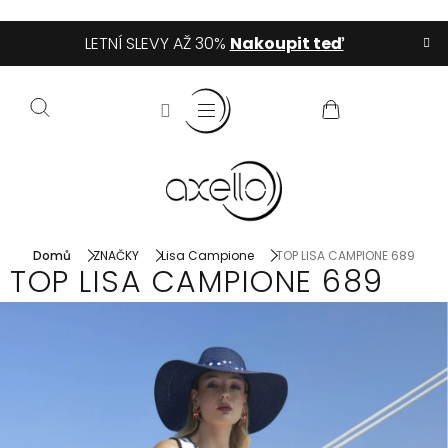
Přejít
LETNÍ SLEVY AŽ 30%
Nakoupit teď
na
obsah
NÁKUPNÍ
KOŠÍK
Domů
ZNAČKY
Lisa Campione
TOP LISA CAMPIONE 689
TOP LISA CAMPIONE 689