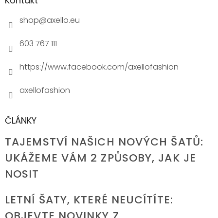
Kontakt
shop
@
axello.eu
603 767 111
https://www.facebook.com/axellofashion
axellofashion
ČLÁNKY
TAJEMSTVÍ NAŠICH NOVÝCH ŠATŮ:
UKÁŽEME VÁM 2 ZPŮSOBY, JAK JE
NOSIT
LETNÍ ŠATY, KTERÉ NEUCÍTÍTE:
OBJEVTE NOVINKY Z