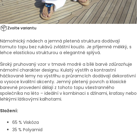
Zvolte variantu
Námořnický nádech a jemná pletená struktura dodávají
tomuto topu bez rukávů zvláštní kouzlo. Je příjemně měkký, s
lehce elastickou strukturou a elegantně splývá.
Široký pruhovaný vzor v tmavě modré a bílé barvě zdůrazňuje
námořní charakter designu. Kulatý výstřih a kontrastní
háčkované lemy na výstřihu a průramcích dodávají dekorativní
a vysoce kvalitní akcenty. Jemný pletený povrch a klasické
barevné provedení dělají z tohoto topu všestranného
společníka na léto – ideální v kombinaci s džínami, kraťasy nebo
lehkými látkovými kalhotami.
Složení:
65 % Viskóza
35 % Polyamid