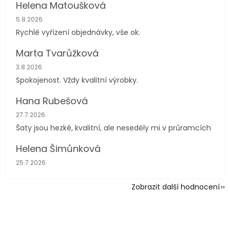
Helena Matoušková
Hodnocení obchodu je 5 z 5 hvězdiček.
5.8.2026
Rychlé vyřízení objednávky, vše ok.
Marta Tvarůžková
Hodnocení obchodu je 5 z 5 hvězdiček.
3.8.2026
Spokojenost. Vždy kvalitní výrobky.
Hana Rubešová
Hodnocení obchodu je 4 z 5 hvězdiček.
27.7.2026
Šaty jsou hezké, kvalitní, ale neseděly mi v průramcích
Helena Šimůnková
Hodnocení obchodu je 5 z 5 hvězdiček.
25.7.2026
Zobrazit další hodnocení
Z