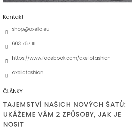
Kontakt
shop
@
axello.eu
603 767 111
https://www.facebook.com/axellofashion
axellofashion
ČLÁNKY
TAJEMSTVÍ NAŠICH NOVÝCH ŠATŮ:
UKÁŽEME VÁM 2 ZPŮSOBY, JAK JE
NOSIT