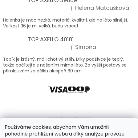
TOP AXELLO 39009
Helena Matoušková
|
Hodnocení produktu je 5 z 5 hvězdiček.
Halenka je moc hezká, materiál kvalitní, ale na léto silnější.
Velikost 36 je mi velká, budu vracet.
TOP AXELLO 40181
Simona
|
Hodnocení produktu je 5 z 5 hvězdiček.
Topík je krásný, má lichotivý střih. Díky podšívce je teplý,
takže počítejte s nošením mimo léto. Za vyšší postavy se
přimlouvám za délku alespoň 60 cm.
Používáme cookies, abychom Vám umožnili
pohodlné prohlížení webu a díky analýze provozu