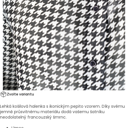
Zvolte variantu
Lehká košilová halenka s ikonickým pepito vzorem. Díky svému
jemně průsvitnému materiálu dodá vašemu šatníku
neodolatelný francouzský šmrnc.