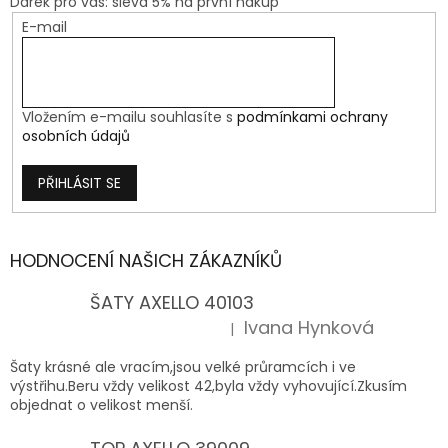
Dárek pro vás: sleva 5% na první nákup
E-mail
Vložením e-mailu souhlasíte s
podmínkami ochrany
osobních údajů
PŘIHLÁSIT SE
HODNOCENÍ NAŠICH ZÁKAZNÍKŮ
ŠATY AXELLO 40103
Ivana Hynková
|
Hodnocení produktu je 5 z 5 hvězdiček.
Šaty krásné ale vracím,jsou velké průramcích i ve
výstřihu.Beru vždy velikost 42,byla vždy vyhovující.Zkusím
objednat o velikost menší.