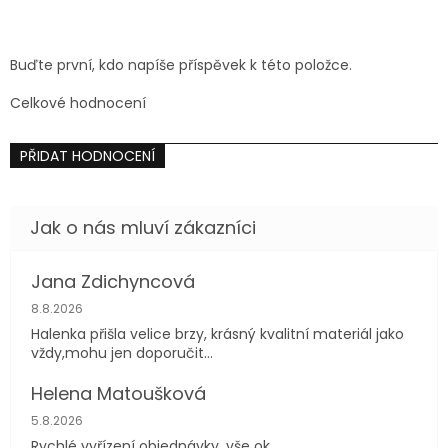
Buďte první, kdo napíše příspěvek k této položce.
Celkové hodnocení
PŘIDAT HODNOCENÍ
Jana Zdichyncová
Hodnocení obchodu je 5 z 5 hvězdiček.
8.8.2026
Halenka přišla velice brzy, krásný kvalitní materiál jako
vždy,mohu jen doporučit...
Helena Matoušková
Hodnocení obchodu je 5 z 5 hvězdiček.
5.8.2026
Rychlé vyřízení objednávky, vše ok.