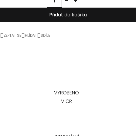
Přidat do košíku
ZEPTAT SE
HLÍDAT
SDÍLET
VYROBENO
V ČR