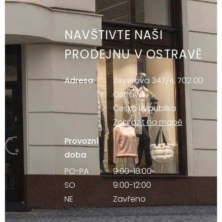
NAVŠTIVTE NAŠI
PRODEJNU V OSTRAVĚ
Adresa:
Zeyerova 347/4, 702 00
Ostrava
Česká Republika
Zobrazit na mapě
Provozní
doba
PO-PA
9:00-18:00
SO
9:00-12:00
NE
Zavřeno