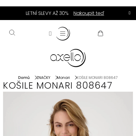
Přejít
LETNÍ SLEVY AŽ 30%
Nakoupit teď
na
obsah
NÁKUPNÍ
KOŠÍK
Domů
ZNAČKY
Monari
KOŠILE MONARI 808647
KOŠILE MONARI 808647