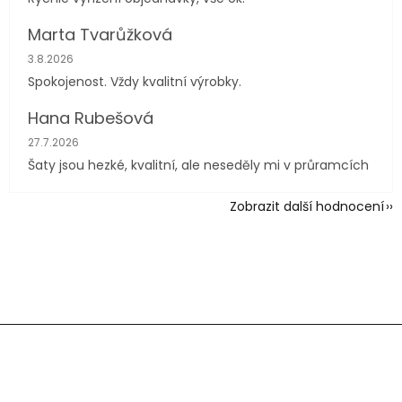
Marta Tvarůžková
Hodnocení obchodu je 5 z 5 hvězdiček.
3.8.2026
Spokojenost. Vždy kvalitní výrobky.
Hana Rubešová
Hodnocení obchodu je 4 z 5 hvězdiček.
27.7.2026
Šaty jsou hezké, kvalitní, ale neseděly mi v průramcích
Zobrazit další hodnocení
Z
á
p
a
t